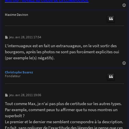
Mon site : VOYAGE AU COEUR DE LA CLIMATOLOGIE
a
u
Maxime Daviron
t
M
jeu. avr. 28, 2011 17:54
e
s
L'internuageux est en fait un extranuageux, on le voit sortir des
s
bourgeons, après les photos ne sont pas forcément explicites oui
a
g
(par exemple le(s) négatifs).
e
a
u
Christophe Suarez
t
Fondateur
M
jeu. avr. 28, 2011 19:06
e
s
Tout comme Max, je n'ai pas plus de certitude sur les autres types.
s
Par exemple, comment peux tu affirmer que tu nous montres un
a
g
superbolt ?
e
Le premier et le dernier me semblent correspondre à la description.
En fait, sans préjuger de l'exactitude des légendes je pense que ces