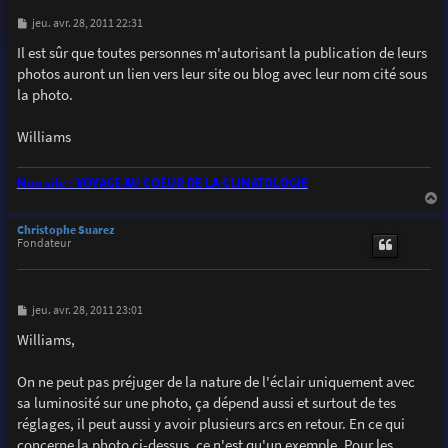
M
jeu. avr. 28, 2011 22:31
e
s
Il est sûr que toutes personnes m'autorisant la publication de leurs
s
photos auront un lien vers leur site ou blog avec leur nom cité sous
a
g
la photo.
e
Williams
Mon site : VOYAGE AU COEUR DE LA CLIMATOLOGIE
a
u
Christophe Suarez
t
Fondateur
M
jeu. avr. 28, 2011 23:01
e
s
Williams,
s
a
g
On ne peut pas préjuger de la nature de l'éclair uniquement avec
e
sa luminosité sur une photo, ça dépend aussi et surtout de tes
réglages, il peut aussi y avoir plusieurs arcs en retour. En ce qui
concerne la photo ci-dessus, ce n'est qu'un exemple. Pour les