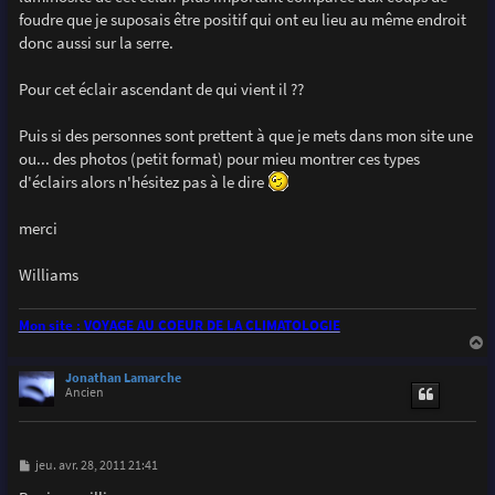
foudre que je suposais être positif qui ont eu lieu au même endroit
donc aussi sur la serre.
Pour cet éclair ascendant de qui vient il ??
Puis si des personnes sont prettent à que je mets dans mon site une
ou... des photos (petit format) pour mieu montrer ces types
d'éclairs alors n'hésitez pas à le dire
merci
Williams
Mon site : VOYAGE AU COEUR DE LA CLIMATOLOGIE
a
u
Jonathan Lamarche
t
Ancien
M
jeu. avr. 28, 2011 21:41
e
s