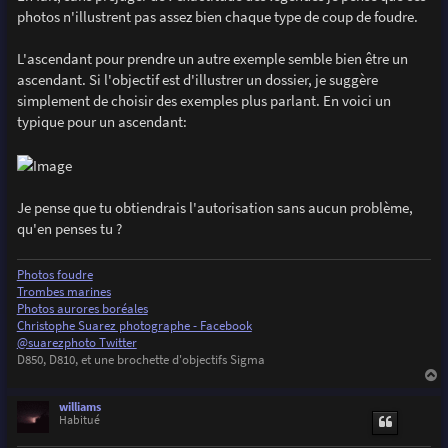
photos n'illustrent pas assez bien chaque type de coup de foudre.
L'ascendant pour prendre un autre exemple semble bien être un
ascendant. Si l'objectif est d'illustrer un dossier, je suggère
simplement de choisir des exemples plus parlant. En voici un
typique pour un ascendant:
Je pense que tu obtiendrais l'autorisation sans aucun problème,
qu'en penses tu ?
Photos foudre
Trombes marines
Photos aurores boréales
Christophe Suarez photographe - Facebook
@suarezphoto Twitter
D850, D810, et une brochette d'objectifs Sigma
a
u
williams
t
Habitué