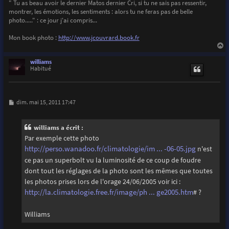
" Tu as beau avoir le dernier Matos dernier Cri, si tu ne sais pas ressentir,
montrer, les émotions, les sentiments : alors tu ne feras pas de belle
photo....." : ce jour j'ai compris...
Mon book photo :
http://www.jcouvrard.book.fr
a
u
williams
t
Habitué
M
dim. mai 15, 2011 17:47
e
s
s
williams a écrit :
a
g
Par exemple cette photo
e
http://perso.wanadoo.fr/climatologie/im ... -06-05.jpg
n'est
ce pas un superbolt vu la luminosité de ce coup de foudre
dont tout les réglages de la photo sont les mêmes que toutes
les photos prises lors de l'orage 24/06/2005 voir ici :
http://la.climatologie.free.fr/image/ph ... ge2005.htm
# ?
Williams