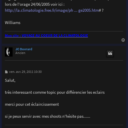
lors de l'orage 24/06/2005 voir ici :
http://la.climatologie.free.fr/image/ph ... ge2005.htm
# ?
Williams
Mon site : VOYAGE AU COEUR DE LA CLIMATOLOGIE
a
u
JC Ouvrard
t
Ancien
M
ven. avr. 29, 2011 10:30
e
s
Salut,
s
a
g
très interessant comme topic pour différencier les eclairs
e
merci pour cet éclaircissement
si je peux servir avec mes shoots n'hésite pas......