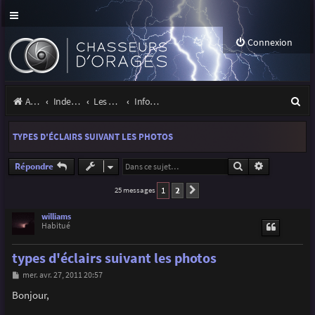
Connexion
R
Accueil
Index du forum
Les orages
Infos, projets et liens utiles à la communauté
e
TYPES D'ÉCLAIRS SUIVANT LES PHOTOS
c
h
Rechercher
Recherche a
Répondre
e
1
2
25 messages
Suivante
r
williams
Habitué
c
h
types d'éclairs suivant les photos
e
M
mer. avr. 27, 2011 20:57
e
r
s
Bonjour,
s
a