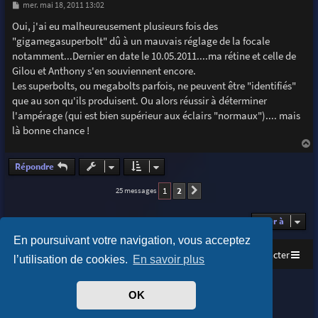
M
mer. mai 18, 2011 13:02
e
s
Oui, j'ai eu malheureusement plusieurs fois des
s
"gigamegasuperbolt" dû à un mauvais réglage de la focale
a
g
notamment...Dernier en date le 10.05.2011....ma rétine et celle de
e
Gilou et Anthony s'en souviennent encore.
Les superbolts, ou megabolts parfois, ne peuvent être "identifiés"
que au son qu'ils produisent. Ou alors réussir à déterminer
l'ampérage (qui est bien supérieur aux éclairs "normaux").... mais
là bonne chance !
a
u
Répondre
t
1
2
25 messages
Suivante
Aller à
En poursuivant votre navigation, vous acceptez
Accueil
Index du forum
Nous contacter
l’utilisation de cookies.
En savoir plus
Purplexion style by
Ian Bradley
OK
Développé par
phpBB
® Forum Software © phpBB Limited
Traduit par
phpBB-fr.com