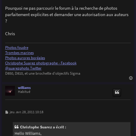
Pourquoi ne pas parcourir le forum à la recherche de photos
parfaitement explicites et demander une autorisation aux auteurs
?
Chris
Photos foudre
Trombes marines
Photos aurores boréales
Christophe Suarez photographe - Facebook
@suarezphoto Twitter
D850, D810, et une brochette d'objectifs Sigma
a
u
williams
t
Habitué
M
jeu. avr. 28, 2011 10:18
e
s
s
Christophe Suarez a écrit :
a
g
Hello Williams,
e