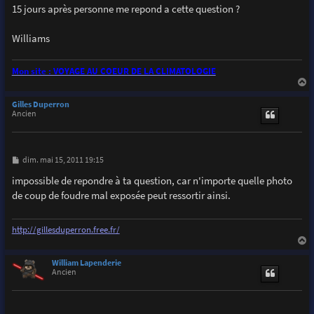
15 jours après personne me repond a cette question ?
Williams
Mon site : VOYAGE AU COEUR DE LA CLIMATOLOGIE
a
u
Gilles Duperron
t
Ancien
M
dim. mai 15, 2011 19:15
e
s
impossible de repondre à ta question, car n'importe quelle photo
s
de coup de foudre mal exposée peut ressortir ainsi.
a
g
e
http://gillesduperron.free.fr/
a
u
William Lapenderie
t
Ancien