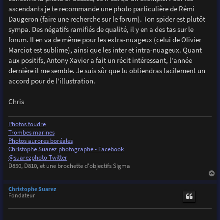
ascendants je te recommande une photo particulière de Rémi
Daugeron (faire une recherche sur le forum). Ton spider est plutôt
sympa. Des négatifs ramifiés de qualité, il y en a des tas sur le
forum. Il en va de même pour les extra-nuageux (celui de Olivier
Marciot est sublime), ainsi que les inter et intra-nuageux. Quant
aux positifs, Antony Xavier a fait un récit intéressant, l'année
dernière il me semble. Je suis sûr que tu obtiendras facilement un
accord pour de l'illustration.
Chris
Photos foudre
Trombes marines
Photos aurores boréales
Christophe Suarez photographe - Facebook
@suarezphoto Twitter
D850, D810, et une brochette d'objectifs Sigma
a
u
Christophe Suarez
t
Fondateur