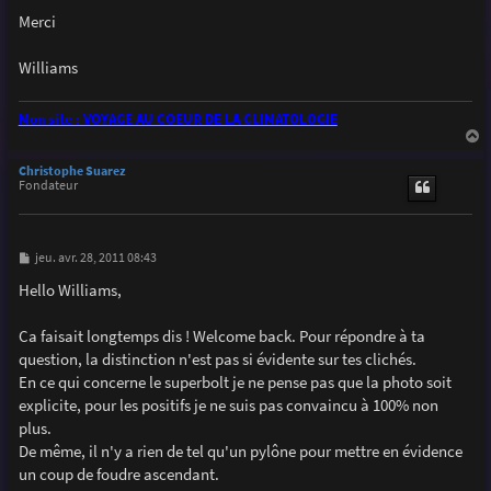
Merci
Williams
Mon site : VOYAGE AU COEUR DE LA CLIMATOLOGIE
a
u
Christophe Suarez
t
Fondateur
M
jeu. avr. 28, 2011 08:43
e
s
Hello Williams,
s
a
g
Ca faisait longtemps dis ! Welcome back. Pour répondre à ta
e
question, la distinction n'est pas si évidente sur tes clichés.
En ce qui concerne le superbolt je ne pense pas que la photo soit
explicite, pour les positifs je ne suis pas convaincu à 100% non
plus.
De même, il n'y a rien de tel qu'un pylône pour mettre en évidence
un coup de foudre ascendant.