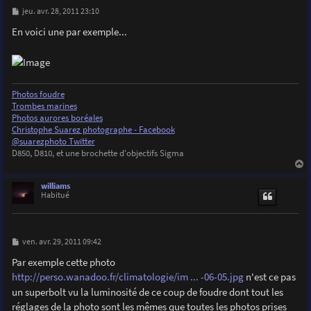
M
jeu. avr. 28, 2011 23:10
e
s
En voici une par exemple...
s
a
g
e
Photos foudre
Trombes marines
Photos aurores boréales
Christophe Suarez photographe - Facebook
@suarezphoto Twitter
D850, D810, et une brochette d'objectifs Sigma
a
u
williams
t
Habitué
M
ven. avr. 29, 2011 09:42
e
s
Par exemple cette photo
s
http://perso.wanadoo.fr/climatologie/im ... -06-05.jpg
n'est ce pas
a
g
un superbolt vu la luminosité de ce coup de foudre dont tout les
e
réglages de la photo sont les mêmes que toutes les photos prises