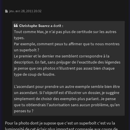
M
jeu. avr. 28, 2011 20:32
e
s
s
Christophe Suarez a écrit :
a
g
Tout comme Max, je n'ai pas plus de certitude sur les autres
e
types.
Par exemple, comment peux tu affirmer que tu nous montres
un superbolt ?
Le premier et le dernier me semblent correspondre à la
description. En fait, sans préjuger de l'exactitude des légendes
je pense que ces photos n'illustrent pas assez bien chaque
type de coup de foudre.
L'ascendant pour prendre un autre exemple semble bien être
un ascendant. Si l'objectif est d'illustrer un dossier, je suggère
simplement de choisir des exemples plus parlant. Je pense
que tu obtiendrais l'autorisation sans aucun problème, qu'en
penses tu ?
Pour la photo dont je supose que c'est un superbolt c'est vu la
luminosité de cet éclair plus important comparée aux coups de