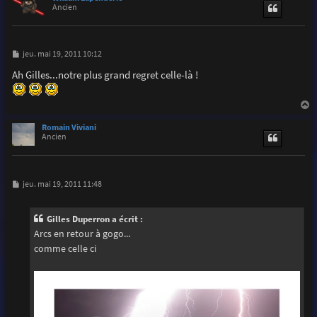
t
Ancien
M
jeu. mai 19, 2011 10:12
e
s
Ah Gilles...notre plus grand regret celle-là !
s
a
g
e
a
u
Romain Viviani
t
Ancien
M
jeu. mai 19, 2011 11:48
e
s
s
Gilles Duperron a écrit :
a
g
Arcs en retour à gogo...
e
comme celle ci