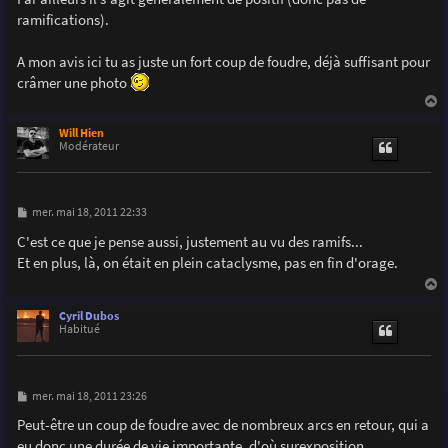
ramifications).
A mon avis ici tu as juste un fort coup de foudre, déjà suffisant pour
crâmer une photo
a
u
Will Hien
t
Modérateur
M
mer. mai 18, 2011 22:33
e
s
C'est ce que je pense aussi, justement au vu des ramifs...
s
Et en plus, là, on était en plein cataclysme, pas en fin d'orage.
a
g
e
a
u
Cyril Dubos
t
Habitué
M
mer. mai 18, 2011 23:26
e
s
Peut-être un coup de foudre avec de nombreux arcs en retour, qui a
s
eu donc une durée de vie importante, d'où surexposition...
a