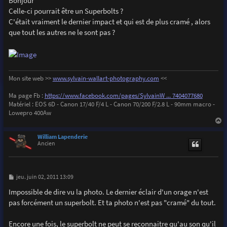
Bonjour
s
Celle-ci pourrait être un Superbolts ?
a
g
C'était vraiment le dernier impact et qui est de plus cramé , alors
e
que tout les autres ne le sont pas ?
Mon site web >>
www.sylvain-wallart-photography.com
<<
Ma page Fb :
https://www.facebook.com/pages/SylvainW ... 7404077680
Matériel : EOS 6D - Canon 17/40 F/4 L - Canon 70/200 F/2.8 L - 90mm macro -
Lowepro 400Aw
a
u
William Lapenderie
t
Ancien
M
jeu. juin 02, 2011 13:09
e
s
Impossible de dire vu la photo. Le dernier éclair d'un orage n'est
s
pas forcément un superbolt. Et ta photo n'est pas "cramé" du tout.
a
g
e
Encore une fois, le superbolt ne peut se reconnaitre qu'au son qu'il