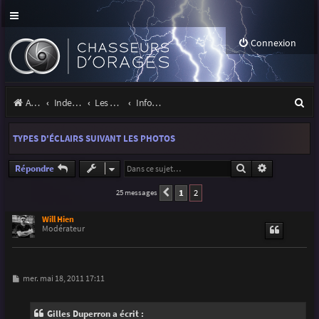
Connexion
R
Accueil
Index du forum
Les orages
Infos, projets et liens utiles à la communauté
e
TYPES D'ÉCLAIRS SUIVANT LES PHOTOS
c
h
Rechercher
Recherche a
Répondre
e
1
2
25 messages
Précédente
r
Will Hien
Modérateur
c
h
e
M
mer. mai 18, 2011 17:11
e
r
s
s
Gilles Duperron a écrit :
a