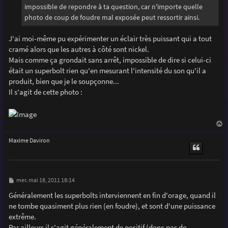
g
impossible de repondre à ta question, car n'importe quelle
e
photo de coup de foudre mal exposée peut ressortir ainsi.
J'ai moi-même pu expérimenter un éclair très puissant qui a tout
cramé alors que les autres à côté sont nickel.
Mais comme ça grondait sans arrêt, impossible de dire si celui-ci
était un superbolt rien qu'en mesurant l'intensité du son qu'il a
produit, bien que je le soupçonne...
Il s'agit de cette photo :
a
u
Maxime Daviron
t
M
mer. mai 18, 2011 18:14
e
s
Généralement les superbolts interviennent en fin d'orage, quand il
s
ne tombe quasiment plus rien (en foudre), et sont d'une puissance
a
g
extrême.
e
Par ailleurs il s'agit généralement de positif (donc pas de