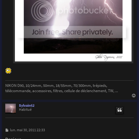
NIKON D90, 10/24mm, 50mm, 18/55mm, 70/300mm, trépieds,
télécommande, accessoires, filtres, cellule de déclenchement, TW, ...
a
u
Sylvain62
t
Habitué
M
lun. mai 30, 2011 22:33
e
s