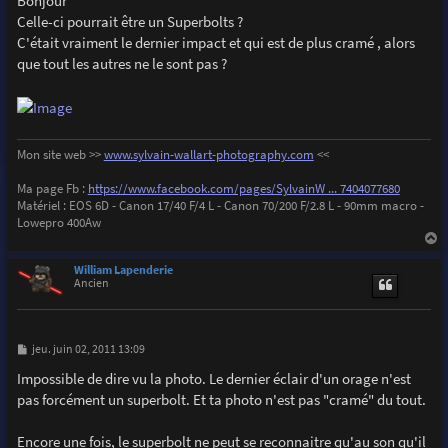
Bonjour
s
Celle-ci pourrait être un Superbolts ?
a
g
C'était vraiment le dernier impact et qui est de plus cramé , alors
e
que tout les autres ne le sont pas ?
Mon site web >>
www.sylvain-wallart-photography.com
<<
Ma page Fb :
https://www.facebook.com/pages/SylvainW ... 7404077680
Matériel : EOS 6D - Canon 17/40 F/4 L - Canon 70/200 F/2.8 L - 90mm macro -
Lowepro 400Aw
a
u
William Lapenderie
t
Ancien
M
jeu. juin 02, 2011 13:09
e
s
Impossible de dire vu la photo. Le dernier éclair d'un orage n'est
s
pas forcément un superbolt. Et ta photo n'est pas "cramé" du tout.
a
g
e
Encore une fois, le superbolt ne peut se reconnaitre qu'au son qu'il