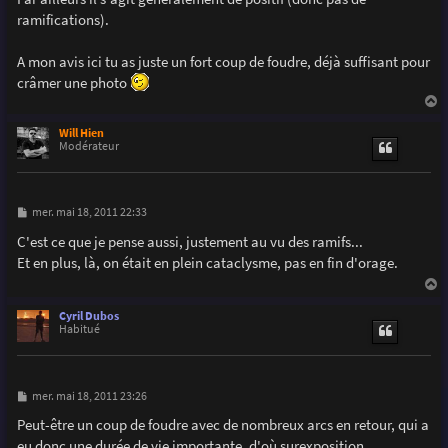
ramifications).
A mon avis ici tu as juste un fort coup de foudre, déjà suffisant pour
crâmer une photo
a
u
Will Hien
t
Modérateur
M
mer. mai 18, 2011 22:33
e
s
C'est ce que je pense aussi, justement au vu des ramifs...
s
Et en plus, là, on était en plein cataclysme, pas en fin d'orage.
a
g
e
a
u
Cyril Dubos
t
Habitué
M
mer. mai 18, 2011 23:26
e
s
Peut-être un coup de foudre avec de nombreux arcs en retour, qui a
s
eu donc une durée de vie importante, d'où surexposition...
a