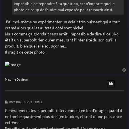
g
impossible de repondre à ta question, car n'importe quelle
e
photo de coup de foudre mal exposée peut ressortir ainsi.
J'ai moi-même pu expérimenter un éclair très puissant qui a tout
cramé alors que les autres à côté sont nickel.
Mais comme ça grondait sans arrêt, impossible de dire si celui-ci
était un superbolt rien qu'en mesurant l'intensité du son qu'il a
produit, bien que je le soupçonne...
Il s'agit de cette photo :
a
u
Maxime Daviron
t
M
mer. mai 18, 2011 18:14
e
s
Généralement les superbolts interviennent en fin d'orage, quand il
s
ne tombe quasiment plus rien (en foudre), et sont d'une puissance
a
g
extrême.
e
Par ailleurs il s'agit généralement de positif (donc pas de