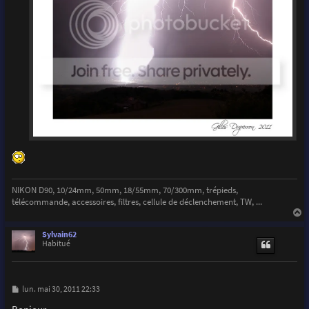
NIKON D90, 10/24mm, 50mm, 18/55mm, 70/300mm, trépieds,
télécommande, accessoires, filtres, cellule de déclenchement, TW, ...
a
u
Sylvain62
t
Habitué
M
lun. mai 30, 2011 22:33
e
s