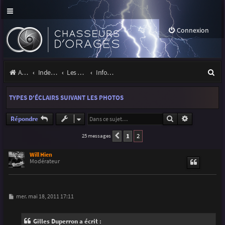
Connexion
R
Accueil
Index du forum
Les orages
Infos, projets et liens utiles à la communauté
e
TYPES D'ÉCLAIRS SUIVANT LES PHOTOS
c
h
Rechercher
Recherche a
Répondre
e
1
2
25 messages
Précédente
r
Will Hien
Modérateur
c
h
e
M
mer. mai 18, 2011 17:11
e
r
s
s
Gilles Duperron a écrit :
a