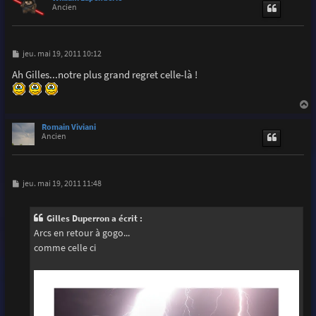
t
Ancien
M
jeu. mai 19, 2011 10:12
e
s
Ah Gilles...notre plus grand regret celle-là !
s
a
g
e
a
u
Romain Viviani
t
Ancien
M
jeu. mai 19, 2011 11:48
e
s
s
Gilles Duperron a écrit :
a
g
Arcs en retour à gogo...
e
comme celle ci