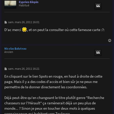
u
Cyprien Glepin
t
Habitué
M
sam. mars 26, 2011 16:01
e
s
D'ac merci
, et on peut la consulter où cette fameuse carte :?:
s
a
g
e
a
u
Nicolas Baluteau
t
Ancien
M
sam. mars 26, 2011 16:21
e
s
En cliquant sur le lien Spots en rouge, en haut à droite de cette
s
page. Mais il y a des codes d'accès et bien sûr je ne peux me
a
g
permettre de te donner directement les coordonnées.
e
Déjà peut-être qu'en changeant le titre plutôt genre "Recherche
chasseurs sur l'Hérault" ça ramènerait déjà un peu plus de
monde... ? Sinon je peux en toucher deux mots à quelques
connaissances qui habitent vers Toulouse.