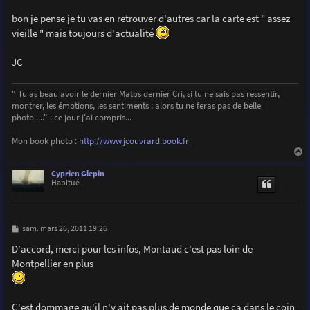
bon je pense je tu vas en retrouver d'autres car la carte est " assez
vieille " mais toujours d'actualité
JC
" Tu as beau avoir le dernier Matos dernier Cri, si tu ne sais pas ressentir,
montrer, les émotions, les sentiments : alors tu ne feras pas de belle
photo....." : ce jour j'ai compris...
Mon book photo :
http://www.jcouvrard.book.fr
a
u
Cyprien Glepin
t
Habitué
M
sam. mars 26, 2011 19:26
e
s
D'accord, merci pour les infos, Montaud c'est pas loin de
s
Montpellier en plus
a
g
e
C'est dommage qu'il n'y ait pas plus de monde que ça dans le coin