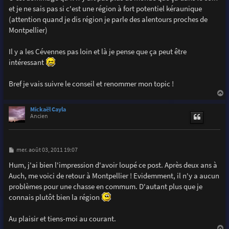
et je ne sais pas si c'est une région à fort potentiel kéraunique
(attention quand je dis région je parle des alentours proches de
Montpellier)
Il y a les Cévennes pas loin et là je pense que ça peut être
intéressant
Bref je vais suivre le conseil et renommer mon topic !
a
u
Mickaël Cayla
t
Ancien
M
mer. août 03, 2011 19:07
e
s
Hum, j'ai bien l'impression d'avoir loupé ce post. Après deux ans à
s
Auch, me voici de retour à Montpellier ! Evidemment, il n'y a aucun
a
g
problèmes pour une chasse en commum. D'autant plus que je
e
connais plutôt bien la région
Au plaisir et tiens-moi au courant.