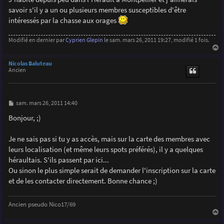
e
savoir s'il y a un ou plusieurs membres susceptibles d'être
intéressés par la chasse aux orages
Modifié en dernier par
Cyprien Glepin
le sam. mars 26, 2011 19:27, modifié 1 fois.
a
u
Nicolas Baluteau
t
Ancien
M
sam. mars 26, 2011 14:40
e
s
Bonjour, ;)
s
a
g
Je ne sais pas si tu y as accès, mais sur la carte des membres avec
e
leurs localisation (et même leurs spots préférés), il y a quelques
héraultais. S'ils passent par ici...
Ou sinon le plus simple serait de demander l'inscription sur la carte
et de les contacter directement. Bonne chance ;)
Ancien pseudo Nico17/69
a