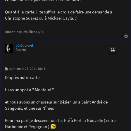
Quant à la carte, il te suffira je crois de faire une demande à
Christophe Suarez ou à Mickael Cayla. ;)
Ancien pseudo Nico17/69
a
u
JC Ouvrard
t
Ancien
M
sam. mars 26, 2011 16:41
e
s
D'après notre carte :
s
a
g
tu as un spot à " Montaud "
e
et nous avons un chasseur sur Bézier, un a Saint André de
Sangonis, et une sur Nîmes
Pour ma part je descend tous les Eté à Port la Nouvelle ( entre
Narbonne et Perpignan )