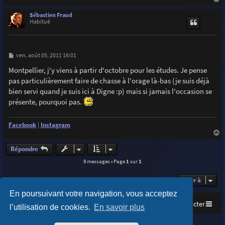
a
u
Sébastien Fraud
t
Habitué
M
ven. août 05, 2011 16:01
e
s
Montpellier, j'y viens à partir d'octobre pour les études. Je pense
s
pas particulièrement faire de chasse à l'orage là-bas (je suis déjà
a
g
bien servi quand je suis ici à Digne :p) mais si jamais l'occasion se
e
présente, pourquoi pas.
Facebook
|
Instagram
a
u
Répondre
t
8 messages • Page
1
sur
1
Aller à
En poursuivant votre navigation, vous acceptez
Accueil
Index du forum
Nous contacter
l’utilisation de cookies.
En savoir plus
Purplexion style by
Ian Bradley