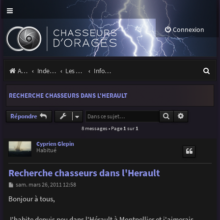
Connexion
R
Accueil
Index du forum
Les orages
Infos, projets et liens utiles à la communauté
e
RECHERCHE CHASSEURS DANS L'HERAULT
c
h
Rechercher
Recherche a
Répondre
8 messages • Page
1
sur
1
e
r
Cyprien Glepin
Habitué
c
Recherche chasseurs dans l'Herault
h
M
sam. mars 26, 2011 12:58
e
e
s
Bonjour à tous,
r
s
a
g
J'habite depuis peu dans l'Hérault à Montpellier et j'aimerais