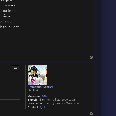
H
'il y a sont
i
e
ns ou je ne
n
de même
ours qui
s tout vient
H
a
u
t
Emmanuel Gabriel
Habitué
Messages :
140
Enregistré le :
mer. juil. 22, 2009 17:33
Localisation :
Sarreguemines Moselle 57
C
Contact :
o
n
H