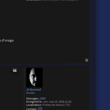
i
e
l
as d'orage
H
a
u
t
JC Ouvrard
Ancien
Messages :
1805
Enregistré le :
ven. mai 15, 2009 22:42
Localisation :
Frotey les Vesoul ( 70 )
C
Contact :