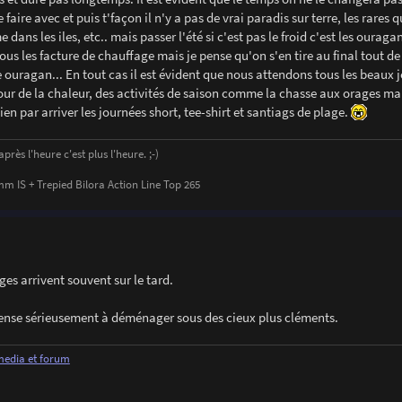
aire avec et puis t'façon il n'y a pas de vrai paradis sur terre, les rares qu
ans les iles, etc.. mais passer l'été si c'est pas le froid c'est les ouraga
sous les facture de chauffage mais je pense qu'on s'en tire au final tout 
ouragan... En tout cas il est évident que nous attendons tous les beaux j
ur de la chaleur, des activités de saison comme la chasse aux orages mai
ien par arriver les journées short, tee-shirt et santiags de plage.
rès l'heure c'est plus l'heure. ;-)
 IS + Trepied Bilora Action Line Top 265
ges arrivent souvent sur le tard.
nse sérieusement à déménager sous des cieux plus cléments.
 media et forum