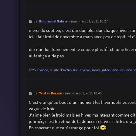
M
Emmanuel Gabriel
par
»
mar. mars 01, 2011 10:27
e
s
merci du soutien, c'est dur dur, plus dur chaque hiver, sur
s
ici il fait froid de novembre à mars avec peu de répit, et 
a
g
e
dur dur dur, franchement je craque plus tôt chaque hiver e
autant ça aide pas
YoYo France, le site d'actus sur le yoyo, news, interviews, reviews,
M
Tristan Bergen
par
»
mar. mars 01, 2011 10:45
e
s
C'est vrai qu'au bout d'un moment les hivernophiles sont 
s
vague de froid.
a
g
J'aime bien le froid mais en hiver, maintenant comme dit Flo
e
journée, c'est le retour de la douceur et avec elle les ora
En espérant que ça s'arrange pour toi