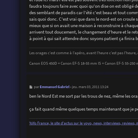
e
faudra toujours faire avec quoi qu'on dise on est obligé de f
des semblant de paradis car l'été c'est beau et tout comme d
sais quoi donc. C'est vrai que dans le nord-est on croule 
mieux que si on avait une maison à reconstruire à chaque 
arrivent tout doucement, le changement d'heure et le reto
à point à qui sait attendre donc soyons patient ça finira b
Les orages c'est comme à l'apéro, avant l'heure c'est pas l'heure, ap
Canon EOS 450D + Canon EF-S 18-55 mm IS + Canon EF-S 55-250 mm
M
Emmanuel Gabriel
par
»
jeu. mars 03, 2011 13:24
e
s
ben le Nord Est me sort par les trous de nez, même les ora
s
a
g
ça fait quand même quelques temps maintenant que je pe
e
YoYo France, le site d'actus sur le yoyo, news, interviews, reviews,