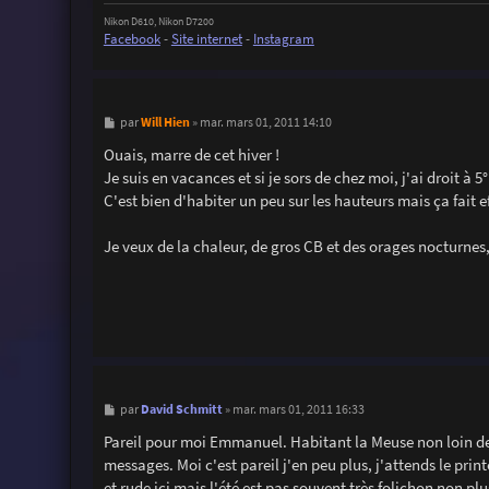
Nikon D610, Nikon D7200
Facebook
-
Site internet
-
Instagram
M
Will Hien
par
»
mar. mars 01, 2011 14:10
e
s
Ouais, marre de cet hiver !
s
Je suis en vacances et si je sors de chez moi, j'ai droit à 5
a
g
C'est bien d'habiter un peu sur les hauteurs mais ça fait 
e
Je veux de la chaleur, de gros CB et des orages nocturnes,
M
David Schmitt
par
»
mar. mars 01, 2011 16:33
e
s
Pareil pour moi Emmanuel. Habitant la Meuse non loin de V
s
messages. Moi c'est pareil j'en peu plus, j'attends le pri
a
g
et rude ici mais l'été est pas souvent très folichon non pl