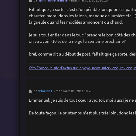
M
Emmanuel Gabriel
par
»
mar. mars 01, 2011 10:15
e
s
Fallait que ça sorte, c'est d'un pénible lorsqu'on est part
s
chauffer, moral dans les talons, manque de lumière etc...
a
g
la gueule quand les modèles annoncent du chaud.
e
je suis tout entier dans le truc "prendre le bon côté des ch
on va avoir -10 et de la neige la semaine prochaine!"
bref, comme dit au début de post, fallait que ça sorte, dé
YoYo France, le site d'actus sur le yoyo, news, interviews, reviews,
M
Florian L
par
»
mar. mars 01, 2011 10:20
e
s
Emmanuel, je suis de tout cœur avec toi, moi aussi je ne s
s
a
g
De toute façon, le printemps n'est plus très loin, donc les 
e