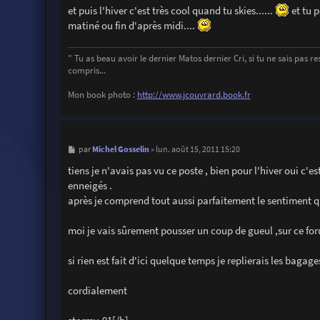
et puis l'hiver c'est très cool quand tu skies......
et tu p
matiné ou fin d'après midi....
" Tu as beau avoir le dernier Matos dernier Cri, si tu ne sais pas ress
compris...
Mon book photo :
http://www.jcouvrard.book.fr
M
Michel Gosselin
par
»
lun. août 15, 2011 15:20
e
s
tiens je n'avais pas vu ce poste , bien pour l'hiver oui c'
s
enneigés .
a
g
après je comprend tout aussi parfaitement le sentiment que
e
moi je vais sûrement pousser un coup de gueul ,sur ce for
si rien est fait d'ici quelque temps je replierais les bagag
cordialement