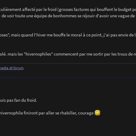
iculièrement affecté par le froid (grosses factures qui bouffent le budget p
) de voir toute une équipe de bonhommes se réjouir d'avoir une vague de f
oses", mais quand l'hiver me bouffe le moral à ce point, j'ai pas envie de l
solé. mais les "hivernophiles" commencent par me sortir par les trous de n
 media et forum
uis pas fan du froid.
hivernophile finiront par aller se rhabiller, courage