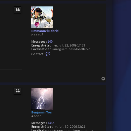
t
a
a
u
c
t
t
e
r
E
m
m
Emmanuel Gabriel
a
Habitué
n
Messages :
140
u
Enregistré le :
mer. juil. 22, 2009 17:33
e
Localisation :
Sarreguemines Moselle 57
l
C
G
Contact :
o
a
n
b
t
r
a
i
c
e
t
l
H
e
a
r
E
u
m
t
m
a
n
u
e
Benjamin Tosi
l
Ancien
G
a
Messages :
1333
b
Enregistré le :
dim. juil. 30, 2006 22:21
r
Localisation :
Isère un jour .. Isère toujours