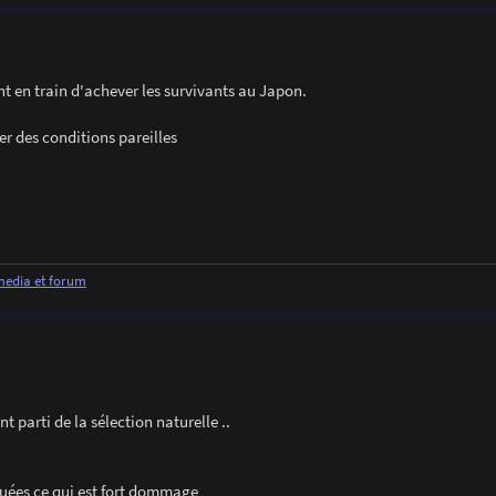
ont en train d'achever les survivants au Japon.
 des conditions pareilles
 media et forum
nt parti de la sélection naturelle ..
quées ce qui est fort dommage