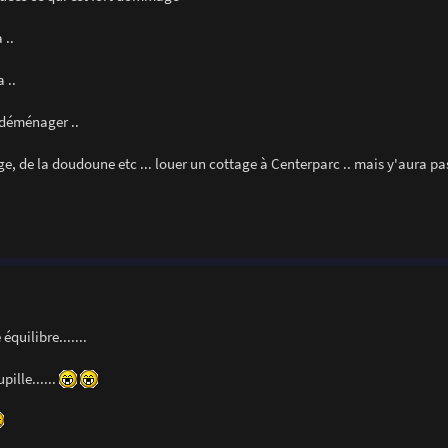
 ..
 ..
 déménager ..
ge, de la doudoune etc ... louer un cottage à Centerparc .. mais y'aura p
équilibre.......
pille......