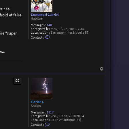
our se
roid et faire
Emmanuel Gabriel
Habitué
Messages :
140
Enregistré le :
mer. juil. 22, 2009 17:33
ire "super,
Localisation :
Sarreguemines Moselle 57
C
Contact :
o
n
t
ez.
a
c
t
e
r
H
E
a
m
m
u
a
t
n
u
e
l
G
Florian L
a
Ancien
b
r
Messages :
1317
i
Enregistré le :
ven. juin 11, 2010 20:04
e
Localisation :
Loire-Atlantique (44)
l
C
Contact :
o