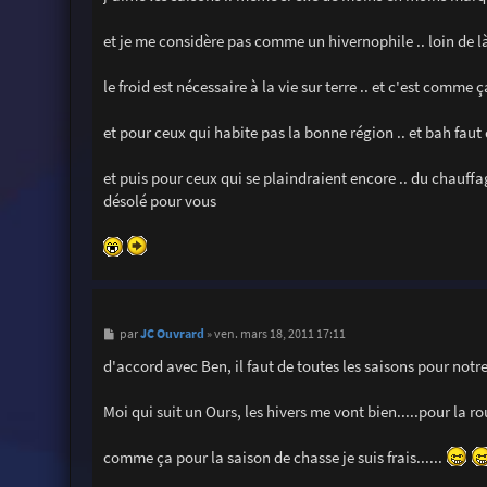
et je me considère pas comme un hivernophile .. loin de là
le froid est nécessaire à la vie sur terre .. et c'est comme ça
et pour ceux qui habite pas la bonne région .. et bah faut
et puis pour ceux qui se plaindraient encore .. du chauffa
désolé pour vous
M
JC Ouvrard
par
»
ven. mars 18, 2011 17:11
e
s
d'accord avec Ben, il faut de toutes les saisons pour notre 
s
a
g
Moi qui suit un Ours, les hivers me vont bien.....pour la rou
e
comme ça pour la saison de chasse je suis frais......