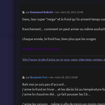
M
Emmanuel Gabriel
par
»
ven. mars 18, 2011 12:45
e
s
tiens, leur super "neige" et le froid qu'ils aiment temps s
s
a
g
franchement... comment on peut aimer ou même souhaiter
e
chaque année, le froid tue, bien plus que les orages
Modéré par Walt L-Ceschia
YoYo France, le site d'actus sur le yoyo, news, interviews, reviews,
M
Benjamin Tosi
par
»
ven. mars 18, 2011 14:08
e
s
Bah moi je suis pas d'accord ..
s
j'aime le froid en hiver .. et les décès lié au température fo
a
g
j'aime le chaud en été .. ça fait pousser les Cb ..
e
j'aime les saisons .. même si elle de moins en moins mar