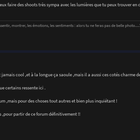
eux faire des shoots très sympa avec les lumières que tu peux trouver en 
entir, montrer, les émotions, les sentiments : alors tu ne feras pas de belle photo....." 
est jamais cool ,et à la longue ça saoule ,mais il a aussi ces cotés charme 
 certains ressente ici .
um ,mais pour des choses tout autres et bien plus inquiétant !
es ,pour partir de ce forum définitivement !!