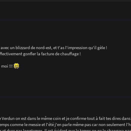
° avec un blizzard de nord-est, et t'as l'impression qu'il gèle !
effectivement gonfler la facture de chauffage !
 moi !!!
erdun on est dans le même coin et je confirme tout à fait tes dires dans
ntemps comme le messie et l'été j'en parle même pas car non seulement l'h
us et dure pas longtemps. Il est évident que le temps on ne le changera pas 