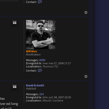
C
Contact :
r
o
i
n
e
t
l
H
a
a
c
u
t
e
t
r
T
r
i
s
t
a
n
B
Will Hien
e
Modérateur
r
Messages :
6099
g
Enregistré le :
mar. mai 27, 2008 17:17
e
Localisation :
Tournus (71)
n
C
Contact :
o
n
H
t
a
a
u
c
David Schmitt
t
t
Habitué
e
Messages :
224
r
Enregistré le :
dim. juil. 08, 2007 20:35
W
 tes
Localisation :
Meuse / Lorraine
i
iver est long
l
l
et qu'il