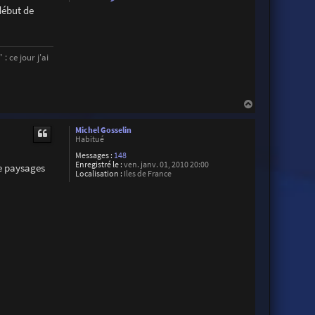
o
début de
n
t
a
c
t
: ce jour j'ai
e
r
J
C
O
H
u
v
a
r
u
Michel Gosselin
a
t
Habitué
r
d
Messages :
148
Enregistré le :
ven. janv. 01, 2010 20:00
de paysages
Localisation :
Iles de France