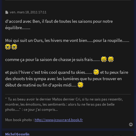
M
ven. mars 18, 2011 17:11
e
s
d'accord avec Ben, il faut de toutes les saisons pour notre
s
équilibre.......
a
g
e
Moi qui suit un Ours, les hivers me vont bien.....pour la roupille......
comme ça pour la saison de chasse je suis frais......
et puis l'hiver c'est très cool quand tu skies......
et tu peux faire
des shoots très sympa avec les lumières que tu peux trouver en
début de matiné ou fin d'après midi....
" Tu as beau avoir le dernier Matos dernier Cri, si tu ne sais pas ressentir,
montrer, les émotions, les sentiments : alors tu ne feras pas de belle
photo....." : ce jour j'ai compris...
Mon book photo :
http://www.jcouvrard.book.fr
a
u
Michel Gosselin