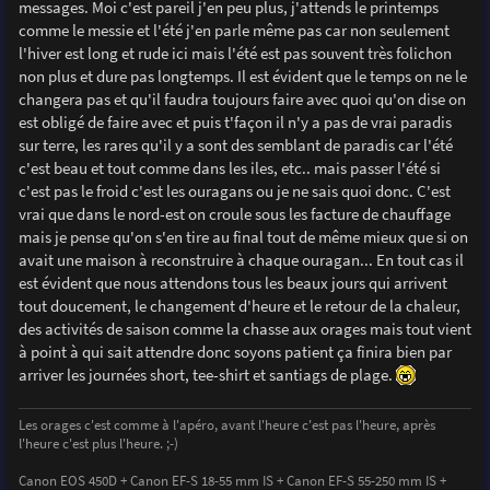
messages. Moi c'est pareil j'en peu plus, j'attends le printemps
e
comme le messie et l'été j'en parle même pas car non seulement
l'hiver est long et rude ici mais l'été est pas souvent très folichon
non plus et dure pas longtemps. Il est évident que le temps on ne le
changera pas et qu'il faudra toujours faire avec quoi qu'on dise on
est obligé de faire avec et puis t'façon il n'y a pas de vrai paradis
sur terre, les rares qu'il y a sont des semblant de paradis car l'été
c'est beau et tout comme dans les iles, etc.. mais passer l'été si
c'est pas le froid c'est les ouragans ou je ne sais quoi donc. C'est
vrai que dans le nord-est on croule sous les facture de chauffage
mais je pense qu'on s'en tire au final tout de même mieux que si on
avait une maison à reconstruire à chaque ouragan... En tout cas il
est évident que nous attendons tous les beaux jours qui arrivent
tout doucement, le changement d'heure et le retour de la chaleur,
des activités de saison comme la chasse aux orages mais tout vient
à point à qui sait attendre donc soyons patient ça finira bien par
arriver les journées short, tee-shirt et santiags de plage.
Les orages c'est comme à l'apéro, avant l'heure c'est pas l'heure, après
l'heure c'est plus l'heure. ;-)
Canon EOS 450D + Canon EF-S 18-55 mm IS + Canon EF-S 55-250 mm IS +