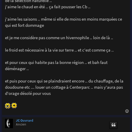
de la sélection naturelle ..
e
j'aime le chaud en été .. ça fait pousser les Cb ..
j'aime les saisons .. même si elle de moins en moins marquées ce
qui est fort dommage
et je me considère pas comme un hivernophile .. loin de là ..
le froid est nécessaire à la vie sur terre .. et c'est comme ça ..
et pour ceux qui habite pas la bonne région .. et bah faut
déménager ..
et puis pour ceux qui se plaindraient encore .. du chauffage, de la
doudoune etc ... louer un cottage à Centerparc .. mais y'aura pas
d'orage désolé pour vous
a
u
JC Ouvrard
t
Ancien