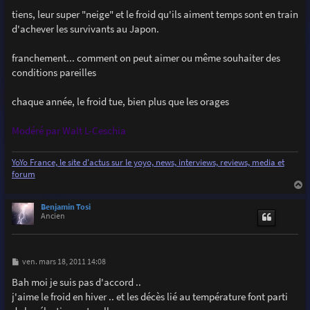
e
s
tiens, leur super "neige" et le froid qu'ils aiment temps sont en train
s
d'achever les survivants au Japon.
a
g
e
franchement... comment on peut aimer ou même souhaiter des
conditions pareilles
chaque année, le froid tue, bien plus que les orages
Modéré par Walt L-Ceschia
YoYo France, le site d'actus sur le yoyo, news, interviews, reviews, media et
forum
a
u
Benjamin Tosi
t
Ancien
M
ven. mars 18, 2011 14:08
e
s
Bah moi je suis pas d'accord ..
s
j'aime le froid en hiver .. et les décès lié au température font parti
a
g