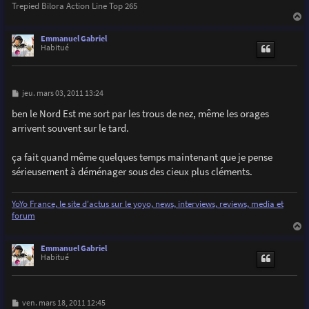
Trepied Bilora Action Line Top 265
a
u
Emmanuel Gabriel
t
Habitué
M
jeu. mars 03, 2011 13:24
e
s
ben le Nord Est me sort par les trous de nez, même les orages
s
arrivent souvent sur le tard.
a
g
e
ça fait quand même quelques temps maintenant que je pense
sérieusement à déménager sous des cieux plus cléments.
YoYo France, le site d'actus sur le yoyo, news, interviews, reviews, media et
forum
a
u
Emmanuel Gabriel
t
Habitué
M
ven. mars 18, 2011 12:45