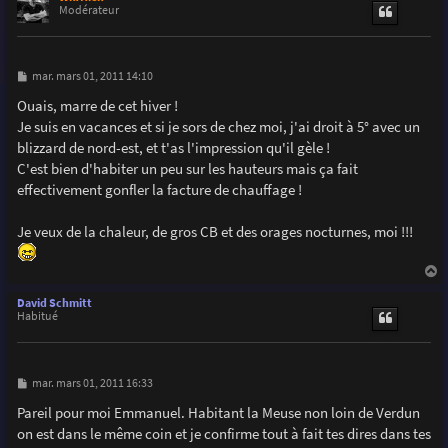
t
Modérateur
M
mar. mars 01, 2011 14:10
e
s
Ouais, marre de cet hiver !
s
Je suis en vacances et si je sors de chez moi, j'ai droit à 5° avec un
a
g
blizzard de nord-est, et t'as l'impression qu'il gèle !
e
C'est bien d'habiter un peu sur les hauteurs mais ça fait
effectivement gonfler la facture de chauffage !
Je veux de la chaleur, de gros CB et des orages nocturnes, moi !!!
a
u
David Schmitt
t
Habitué
M
mar. mars 01, 2011 16:33
e
s
Pareil pour moi Emmanuel. Habitant la Meuse non loin de Verdun
s
on est dans le même coin et je confirme tout à fait tes dires dans tes
a
g