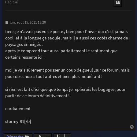
t
Habitué
M
lun. août 15, 2011 15:20
e
s
tiens je n'avais pas vu ce poste , bien pour l'hiver oui c'est jamais
s
cool ,et à la longue ça saoule ,mais il a aussi ces cotés charme de
a
g
paysages enneigés .
e
après je comprend tout aussi parfaitement le sentiment que
certains ressente ici .
moi je vais sûrement pousser un coup de gueul ,sur ce forum ,mais
pour des choses tout autres et bien plus inquiétant !
si rien est fait d'ici quelque temps je replierais les bagages ,pour
partir de ce forum définitivement !!
cordialement
stormy-91[/b]
a
u
Répondre