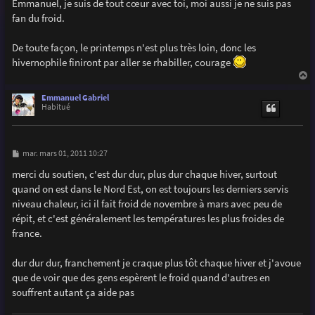
s
Emmanuel, je suis de tout cœur avec toi, moi aussi je ne suis pas
s
fan du froid.
a
g
e
De toute façon, le printemps n'est plus très loin, donc les
hivernophile finiront par aller se rhabiller, courage
a
u
Emmanuel Gabriel
t
Habitué
M
mar. mars 01, 2011 10:27
e
s
merci du soutien, c'est dur dur, plus dur chaque hiver, surtout
s
quand on est dans le Nord Est, on est toujours les derniers servis
a
g
niveau chaleur, ici il fait froid de novembre à mars avec peu de
e
répit, et c'est généralement les températures les plus froides de
france.
dur dur dur, franchement je craque plus tôt chaque hiver et j'avoue
que de voir que des gens espèrent le froid quand d'autres en
souffrent autant ça aide pas