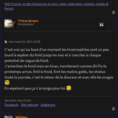
YoYo France, le site d'actus sur le yoyo, news, interviews, reviews, media et
forum
a
u
Tristan Bergen
t
Modérateur
M
mar. mars 01, 2011 10:45
e
s
C'est vrai qu'au bout d'un moment les hivernophiles sont un peu
s
lourd à espérer du froid jusqu'en mai et à s’exciter à chaque
a
g
potentiel de vague de froid.
e
J'aime bien le froid mais en hiver, maintenant comme dit Flo le
printemps arrive, finit le froid, finit les matins gelés, les stratus
toute la journée, c'est le retour de la douceur et avec elle les orages
En espérant que ça s'arrange pour toi
Nikon D610, Nikon D7200
Facebook
-
Site internet
-
Instagram
a
u
Will Hien