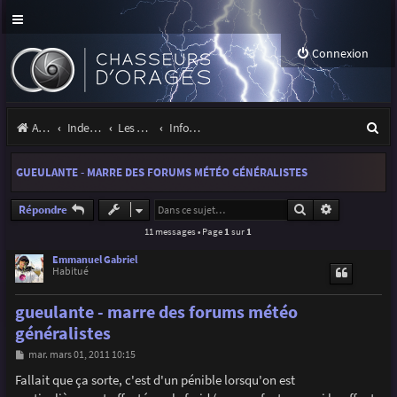
Connexion
R
Accueil
Index du forum
Les orages
Infos, projets et liens utiles à la communauté
e
GUEULANTE - MARRE DES FORUMS MÉTÉO GÉNÉRALISTES
c
h
Rechercher
Recherche a
Répondre
11 messages • Page
1
sur
1
e
r
Emmanuel Gabriel
Habitué
c
gueulante - marre des forums météo
h
généralistes
e
M
mar. mars 01, 2011 10:15
r
e
s
Fallait que ça sorte, c'est d'un pénible lorsqu'on est
s