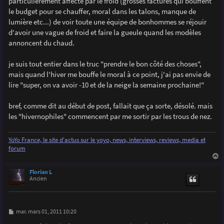
particulièrement affecté par le froid (grosses factures qui bouffent
a
g
le budget pour se chauffer, moral dans les talons, manque de
e
lumière etc...) de voir toute une équipe de bonhommes se réjouir
d'avoir une vague de froid et faire la gueule quand les modèles
annoncent du chaud.
je suis tout entier dans le truc "prendre le bon côté des choses",
mais quand l'hiver me bouffe le moral à ce point, j'ai pas envie de
lire "super, on va avoir -10 et de la neige la semaine prochaine!"
bref, comme dit au début de post, fallait que ça sorte, désolé. mais
les "hivernophiles" commencent par me sortir par les trous de nez.
YoYo France, le site d'actus sur le yoyo, news, interviews, reviews, media et
forum
a
u
Florian L
t
Ancien
M
mar. mars 01, 2011 10:20
e