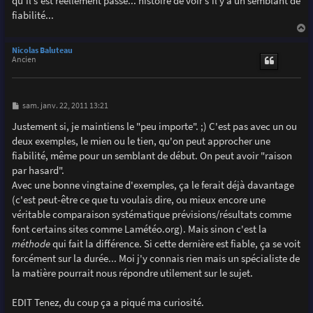
qu'il s'est réellement passé... histoire de voir s'il y a un semblant de
a
g
fiabilité...
e
a
u
Nicolas Baluteau
t
Ancien
M
sam. janv. 22, 2011 13:21
e
s
Justement si, je maintiens le "peu importe". ;) C'est pas avec un ou
s
deux exemples, le mien ou le tien, qu'on peut approcher une
a
g
fiabilité, même pour un semblant de début. On peut avoir "raison
e
par hasard".
Avec une bonne vingtaine d'exemples, ça le ferait déjà davantage
(c'est peut-être ce que tu voulais dire, ou mieux encore une
véritable comparaison systématique prévisions/résultats comme
font certains sites comme Lamétéo.org). Mais sinon c'est la
méthode
qui fait la différence. Si cette dernière est fiable, ça se voit
forcément sur la durée... Moi j'y connais rien mais un spécialiste de
la matière pourrait nous répondre utilement sur le sujet.
EDIT Tenez, du coup ça a piqué ma curiosité.