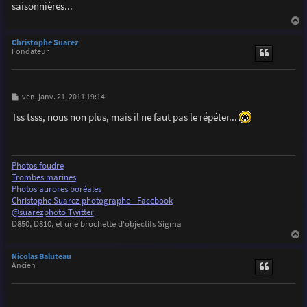
saisonnières...
a
g
e
a
u
Christophe Suarez
t
Fondateur
M
ven. janv. 21, 2011 19:14
e
s
Tss tsss, nous non plus, mais il ne faut pas le répéter...
s
a
g
e
Photos foudre
Trombes marines
Photos aurores boréales
Christophe Suarez photographe - Facebook
@suarezphoto Twitter
D850, D810, et une brochette d'objectifs Sigma
a
u
Nicolas Baluteau
t
Ancien