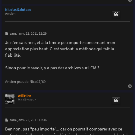
e
a
u
Nicolas Baluteau
t
Ancien
M
sam. janv. 22, 2011 12:29
e
s
Je n'en sais rien, et à la limite peu importe concernant mon
s
appréciation plus haut. C'est surtout la méthode qui fait la
a
g
fiabilité.
e
Sinon pour le savoir, y a pas des archives sur LCM ?
Ancien pseudo Nico17/69
a
u
Will Hien
t
Modérateur
M
sam. janv. 22, 2011 12:36
e
s
Ben non, pas "peu importe"... car on pourrait comparer avec ce
s