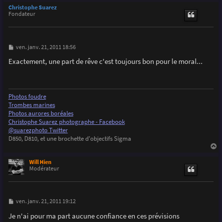
u
Christophe Suarez
t
Fondateur
M
ven. janv. 21, 2011 18:56
e
s
Exactement, une part de rêve c'est toujours bon pour le moral...
s
a
g
e
Photos foudre
Trombes marines
Photos aurores boréales
Christophe Suarez photographe - Facebook
@suarezphoto Twitter
D850, D810, et une brochette d'objectifs Sigma
a
u
Will Hien
t
Modérateur
M
ven. janv. 21, 2011 19:12
e
s
Je n'ai pour ma part aucune confiance en ces prévisions
s