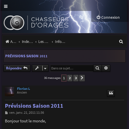
Connexion
R
Accueil
Index du forum
Les orages
Infos, projets et liens utiles à la communauté
e
PRÉVISIONS SAISON 2011
c
h
Rechercher
Recherche a
Répondre
e
1
2
3
36 messages
Suivante
r
Florian L
Ancien
c
h
Prévisions Saison 2011
e
M
ven. janv. 21, 2011 11:36
e
r
s
Bonjour tout le monde,
s
a