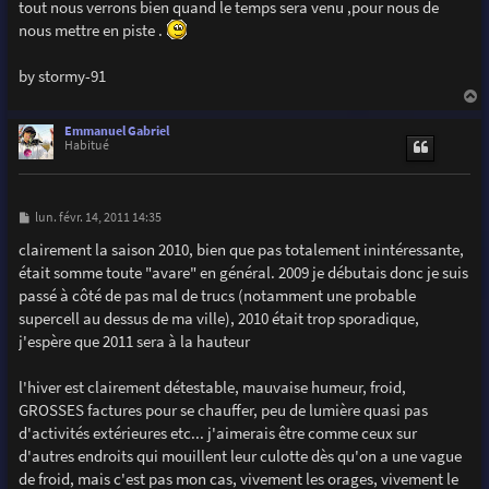
tout nous verrons bien quand le temps sera venu ,pour nous de
nous mettre en piste .
by stormy-91
a
u
Emmanuel Gabriel
t
Habitué
M
lun. févr. 14, 2011 14:35
e
s
clairement la saison 2010, bien que pas totalement inintéressante,
s
était somme toute "avare" en général. 2009 je débutais donc je suis
a
g
passé à côté de pas mal de trucs (notamment une probable
e
supercell au dessus de ma ville), 2010 était trop sporadique,
j'espère que 2011 sera à la hauteur
l'hiver est clairement détestable, mauvaise humeur, froid,
GROSSES factures pour se chauffer, peu de lumière quasi pas
d'activités extérieures etc... j'aimerais être comme ceux sur
d'autres endroits qui mouillent leur culotte dès qu'on a une vague
de froid, mais c'est pas mon cas, vivement les orages, vivement le