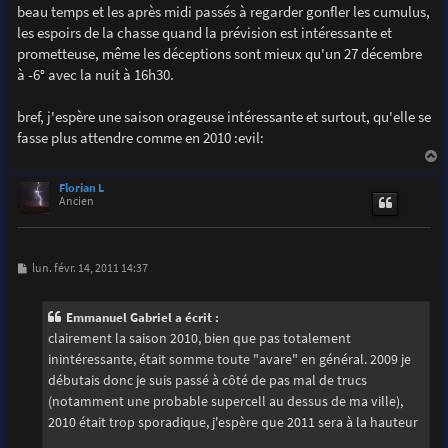
beau temps et les après midi passés à regarder gonfler les cumulus,
les espoirs de la chasse quand la prévision est intéressante et
prometteuse, même les déceptions sont mieux qu'un 27 décembre
à -6° avec la nuit à 16h30.
bref, j'espère une saison orageuse intéressante et surtout, qu'elle se
fasse plus attendre comme en 2010 :evil:
a
u
Florian L
t
Ancien
M
lun. févr. 14, 2011 14:37
e
s
s
Emmanuel Gabriel a écrit :
a
g
clairement la saison 2010, bien que pas totalement
e
inintéressante, était somme toute "avare" en général. 2009 je
débutais donc je suis passé à côté de pas mal de trucs
(notamment une probable supercell au dessus de ma ville),
2010 était trop sporadique, j'espère que 2011 sera à la hauteur