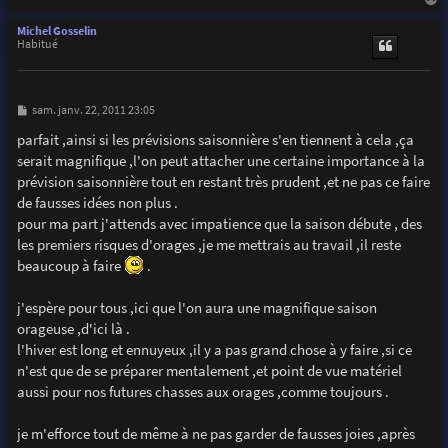
a
u
Michel Gosselin
t
Habitué
M
sam. janv. 22, 2011 23:05
e
s
parfait ,ainsi si les prévisions saisonnière s'en tiennent à cela ,ça
s
serait magnifique ,l'on peut attacher une certaine importance à la
a
g
prévision saisonnière tout en restant très prudent ,et ne pas ce faire
e
de fausses idées non plus .
pour ma part j'attends avec impatience que la saison débute , des
les premiers risques d'orages ,je me mettrais au travail ,il reste
beaucoup à faire
.
j'espère pour tous ,ici que l'on aura une magnifique saison
orageuse ,d'ici là .
l'hiver est long et ennuyeux ,il y a pas grand chose à y faire ,si ce
n'est que de se préparer mentalement ,et point de vue matériel
aussi pour nos futures chasses aux orages ,comme toujours .
je m'efforce tout de même à ne pas garder de fausses joies ,après