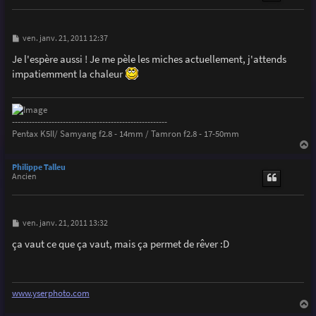
M
ven. janv. 21, 2011 12:37
e
s
Je l'espère aussi ! Je me pèle les miches actuellement, j'attends
s
impatiemment la chaleur
a
g
e
-------------------------------------------------------
Pentax K5II/ Samyang f2.8 - 14mm / Tamron f2.8 - 17-50mm
a
u
Philippe Talleu
t
Ancien
M
ven. janv. 21, 2011 13:32
e
s
ça vaut ce que ça vaut, mais ça permet de rêver :D
s
a
g
e
www.yserphoto.com
a