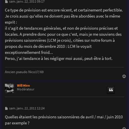
M
sam. janv. 22, 2011 09:17
e
s
Ce type de prévision est encore récent, et certainement perfectible.
s
Je crois aussi qu'elles ne doivent pas être abordées avec le même
a
g
esprit :
e
il s'agit de tendances générales, et non de prévisions précises et
locales. A prendre donc pour ce que c'est, mais je me souviens des
prévisions saisonnières (LCM je crois), citées sur notre forum à
propos du mois de décembre 2010 : LCM le voyait
exceptionnellement froid...
Perso, j'ai tendance à les négliger moi aussi, peut-être à tort.
Ancien pseudo Nico17/69
a
u
Will Hien
t
Modérateur
M
sam. janv. 22, 2011 12:24
e
s
Quelles étaient les prévisions saisonnières de avril / mai / juin 2010
s
par exemple ?
a
g