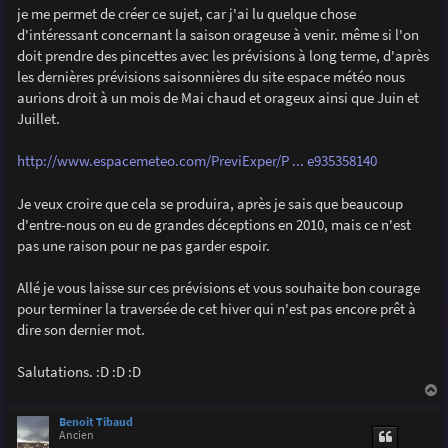
g
je me permet de créer ce sujet, car j'ai lu quelque chose
e
d'intéressant concernant la saison orageuse à venir. même si l'on
doit prendre des pincettes avec les prévisions à long terme, d'après
les dernières prévisions saisonnières du site espace météo nous
aurions droit à un mois de Mai chaud et orageux ainsi que Juin et
Juillet.
http://www.espacemeteo.com/PreviExper/P ... e935358140
Je veux croire que cela se produira, après je sais que beaucoup
d'entre-nous on eu de grandes déceptions en 2010, mais ce n'est
pas une raison pour ne pas garder espoir.
Allé je vous laisse sur ces prévisions et vous souhaite bon courage
pour terminer la traversée de cet hiver qui n'est pas encore prêt à
dire son dernier mot.
Salutations. :D :D :D
a
u
Benoit Tibaud
t
Ancien