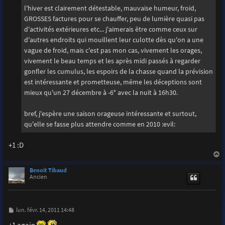
l'hiver est clairement détestable, mauvaise humeur, froid,
GROSSES factures pour se chauffer, peu de lumière quasi pas
d'activités extérieures etc... j'aimerais être comme ceux sur
d'autres endroits qui mouillent leur culotte dès qu'on a une
vague de froid, mais c'est pas mon cas, vivement les orages,
vivement le beau temps et les après midi passés à regarder
gonfler les cumulus, les espoirs de la chasse quand la prévision
est intéressante et prometteuse, même les déceptions sont
mieux qu'un 27 décembre à -6° avec la nuit à 16h30.
bref, j'espère une saison orageuse intéressante et surtout,
qu'elle se fasse plus attendre comme en 2010 :evil:
+1 :D
a
u
Benoit Tibaud
t
Ancien
M
lun. févr. 14, 2011 14:48
e
s
+1 again