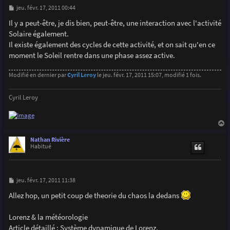
M
jeu. févr. 17, 2011 00:44
e
s
Il y a peut-être, je dis bien, peut-être, une interaction avec l'activité
s
Solaire également.
a
g
Il existe également des cycles de cette activité, et on sait qu'en ce
e
moment le Soleil rentre dans une phase assez active.
Modifié en dernier par
Cyril Leroy
le jeu. févr. 17, 2011 15:07, modifié 1 fois.
Cyril Leroy
a
u
Nathan Rivière
t
Habitué
M
jeu. févr. 17, 2011 11:38
e
s
Allez hop, un petit coup de theorie du chaos la dedans
s
a
g
Lorenz & la météorologie
e
Article détaillé : Système dynamique de Lorenz.