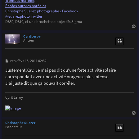
Trombes marines
Photos aurores boréales
Christophe Suarez photographe - Facebook
@suarezphoto Twitter
D850, D810, et une brochette d'objectifs Sigma
a
u
Cyril Leroy
t
Ancien
M
ven. févr. 18, 2011 02:32
e
s
Justement Xav. Je n'ai pas dit qu'une forte activité solaire
s
correspondait avec une activité orageuse plus intense.
a
g
J'ai juste dit que ça pouvait corréler.
e
Cyril Leroy
a
u
Christophe Suarez
t
Fondateur