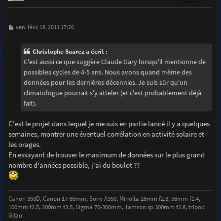
M
ven. févr. 18, 2011 17:26
e
s
s
Christophe Suarez a écrit :
a
g
C'est aussi ce que suggère Claude Gary lorsqu'il mentionne de
e
possibles cycles de 4-5 ans. Nous avons quand même des
données pour les dernières décennies. Je suis sûr qu'un
climatologue pourrait s'y atteler (et c'est probablement déjà
fait).
C'est le projet dans lequel je me suis en partie lancé il y a quelques
semaines, montrer une éventuel corrélation en activité solaire et
les orages.
En essayant de trouver le maximum de données sur le plus grand
nombre d'années possible, j'ai du boulot ??
Canon 350D, Canon 17-85mm, Sony A350, Minolta 28mm f2.8, 58mm f1.4,
100mm f2.5, 200mm f3.5, Sigma 70-300mm, Tamron sp 300mm f2.8, tripod
Gitzo.