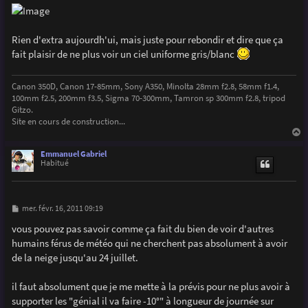
g
e
Rien d'extra aujourdh'ui, mais juste pour rebondir et dire que ça
fait plaisir de ne plus voir un ciel uniforme gris/blanc
Canon 350D, Canon 17-85mm, Sony A350, Minolta 28mm f2.8, 58mm f1.4,
100mm f2.5, 200mm f3.5, Sigma 70-300mm, Tamron sp 300mm f2.8, tripod
Gitzo.
Site en cours de construction...
a
u
Emmanuel Gabriel
t
Habitué
M
mer. févr. 16, 2011 09:19
e
s
vous pouvez pas savoir comme ça fait du bien de voir d'autres
s
humains férus de météo qui ne cherchent pas absolument à avoir
a
g
de la neige jusqu'au 24 juillet.
e
il faut absolument que je me mette à la prévis pour ne plus avoir à
supporter les "génial il va faire -10°" à longueur de journée sur