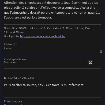
Attention, des chercheurs ont découverts tout récemment que les
pics d'activité solaire ont l'effet inverse escompté ... c'est à dire
que l'atmosphère devrait perdre en température et non en gagné...
l'apparence est parfois trompeur.
Nikon D4 et D800E + Nikkor 14-24 , Carl Zeiss ZF2: 15mm, 18mm, 50mm,
35mm et 85mm.
Book photo:
http://www.xavier-delorme.book.fr/
A bientôt ...
Xavier
a
u
Christophe Suarez
t
Fondateur
M
jeu. févr. 17, 2011 22:05
e
s
Peux tu citer ta source, Xav ? Ces travaux m'intéressent.
s
a
g
e
Photos foudre