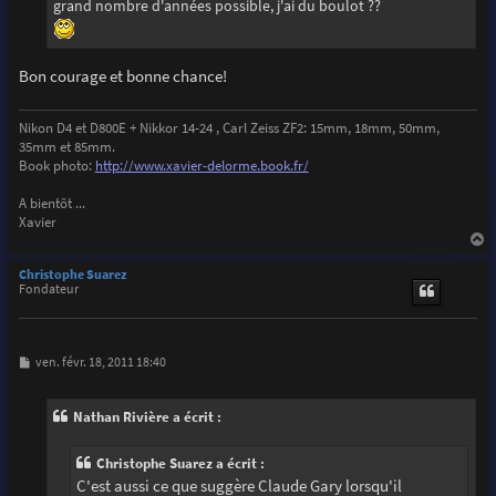
grand nombre d'années possible, j'ai du boulot ??
Bon courage et bonne chance!
Nikon D4 et D800E + Nikkor 14-24 , Carl Zeiss ZF2: 15mm, 18mm, 50mm,
35mm et 85mm.
Book photo:
http://www.xavier-delorme.book.fr/
A bientôt ...
Xavier
a
u
Christophe Suarez
t
Fondateur
M
ven. févr. 18, 2011 18:40
e
s
s
Nathan Rivière a écrit :
a
g
e
Christophe Suarez a écrit :
C'est aussi ce que suggère Claude Gary lorsqu'il