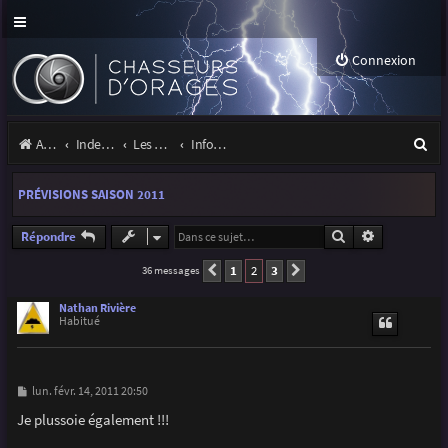
Connexion
R
Accueil
Index du forum
Les orages
Infos, projets et liens utiles à la communauté
e
PRÉVISIONS SAISON 2011
c
h
Rechercher
Recherche a
Répondre
e
1
2
3
36 messages
Précédente
Suivante
r
Nathan Rivière
Habitué
c
h
e
M
lun. févr. 14, 2011 20:50
e
r
s
Je plussoie également !!!
s
a