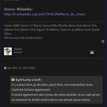
Source : Wikipédia :
http://fr.wikipedia.org/wiki/Th%C3%A9orie_du_chaos
Canon 350D, Canon 17-85mm, Sony A350, Minolta 28mm f2.8, 58mm f1.4,
100mm f2.5, 200mm f3.5, Sigma 70-300mm, Tamron sp 300mm f2.8, tripod
Gitzo.
Site en cours de construction...
a
u
Xav28
t
Ancien
M
jeu. févr. 17, 2011 19:05
e
s
s
Cyril Leroy a écrit :
a
g
Il y a peut-être, je dis bien, peut-être, une interaction avec
e
l'activité Solaire également.
Il existe également des cycles de cette activité, et on sait qu'en
ce moment le Soleil rentre dans une phase assez active.