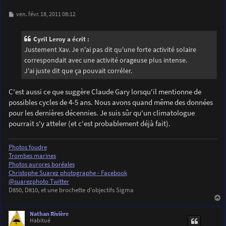
M
ven. févr. 18, 2011 08:12
e
s
s
Cyril Leroy a écrit :
a
g
Justement Xav. Je n'ai pas dit qu'une forte activité solaire
e
correspondait avec une activité orageuse plus intense.
J'ai juste dit que ça pouvait corréler.
C'est aussi ce que suggère Claude Gary lorsqu'il mentionne de
possibles cycles de 4-5 ans. Nous avons quand même des données
pour les dernières décennies. Je suis sûr qu'un climatologue
pourrait s'y atteler (et c'est probablement déjà fait).
Photos foudre
Trombes marines
Photos aurores boréales
Christophe Suarez photographe - Facebook
@suarezphoto Twitter
D850, D810, et une brochette d'objectifs Sigma
a
u
Nathan Rivière
t
Habitué