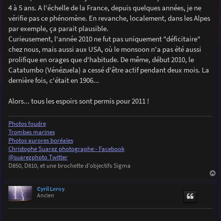
e
4 à 5 ans. A l'échelle de la France, depuis quelques années, je ne
vérifie pas ce phénomène. En revanche, localement, dans les Alpes
par exemple, ça parait plausible.
Curieusement, l'année 2010 ne fut pas uniquement "déficitaire"
chez nous, mais aussi aux USA, où le monsoon n'a pas été aussi
prolifique en orages que d'habitude. De même, début 2010, le
Catatumbo (Vénézuela) a cessé d'être actif pendant deux mois. La
dernière fois, c'était en 1906...
Alors... tous les espoirs sont permis pour 2011 !
Photos foudre
Trombes marines
Photos aurores boréales
Christophe Suarez photographe - Facebook
@suarezphoto Twitter
D850, D810, et une brochette d'objectifs Sigma
a
u
Cyril Leroy
t
Ancien