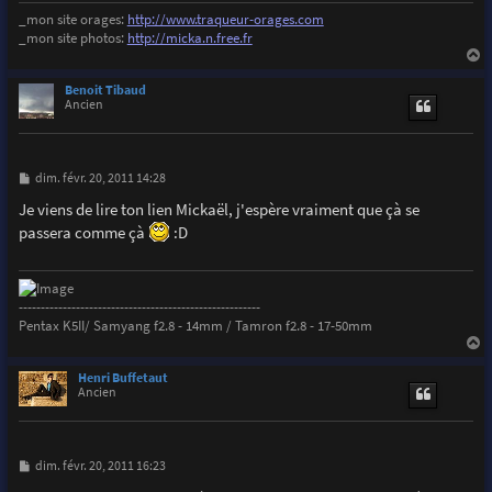
_mon site orages:
http://www.traqueur-orages.com
_mon site photos:
http://micka.n.free.fr
a
u
Benoit Tibaud
t
Ancien
M
dim. févr. 20, 2011 14:28
e
s
Je viens de lire ton lien Mickaël, j'espère vraiment que çà se
s
passera comme çà
:D
a
g
e
-------------------------------------------------------
Pentax K5II/ Samyang f2.8 - 14mm / Tamron f2.8 - 17-50mm
a
u
Henri Buffetaut
t
Ancien
M
dim. févr. 20, 2011 16:23
e