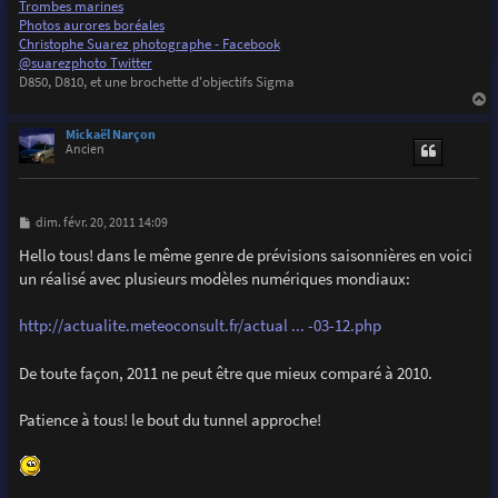
Trombes marines
Photos aurores boréales
Christophe Suarez photographe - Facebook
@suarezphoto Twitter
D850, D810, et une brochette d'objectifs Sigma
a
u
Mickaël Narçon
t
Ancien
M
dim. févr. 20, 2011 14:09
e
s
Hello tous! dans le même genre de prévisions saisonnières en voici
s
un réalisé avec plusieurs modèles numériques mondiaux:
a
g
e
http://actualite.meteoconsult.fr/actual ... -03-12.php
De toute façon, 2011 ne peut être que mieux comparé à 2010.
Patience à tous! le bout du tunnel approche!