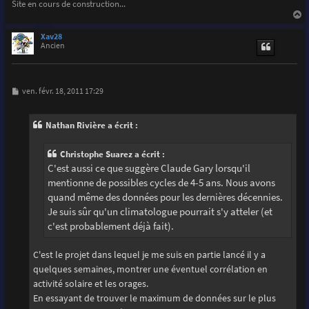
Site en cours de construction...
a
u
Xav28
t
Ancien
M
ven. févr. 18, 2011 17:29
e
s
s
Nathan Rivière a écrit :
a
g
e
Christophe Suarez a écrit :
C'est aussi ce que suggère Claude Gary lorsqu'il
mentionne de possibles cycles de 4-5 ans. Nous avons
quand même des données pour les dernières décennies.
Je suis sûr qu'un climatologue pourrait s'y atteler (et
c'est probablement déjà fait).
C'est le projet dans lequel je me suis en partie lancé il y a
quelques semaines, montrer une éventuel corrélation en
activité solaire et les orages.
En essayant de trouver le maximum de données sur le plus