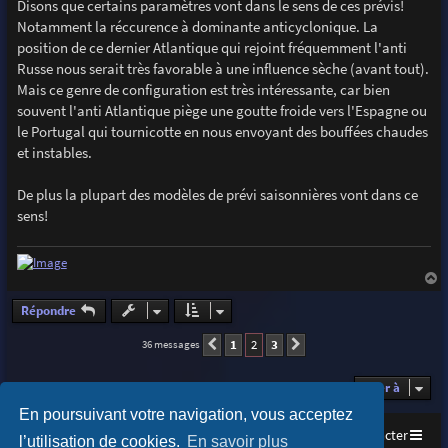
s
Disons que certains paramètres vont dans le sens de ces prévis!
s
Notamment la réccurence à dominante anticyclonique. La
a
g
position de ce dernier Atlantique qui rejoint fréquemment l'anti
e
Russe nous serait très favorable à une influence sèche (avant tout).
Mais ce genre de configuration est très intéressante, car bien
souvent l'anti Atlantique piège une goutte froide vers l'Espagne ou
le Portugal qui tournicotte en nous envoyant des bouffées chaudes
et instables.
De plus la plupart des modèles de prévi saisonnières vont dans ce
sens!
a
u
Répondre
t
1
2
3
36 messages
Précédente
Suivante
Aller à
En poursuivant votre navigation, vous acceptez
Accueil
Index du forum
Nous contacter
l’utilisation de cookies.
En savoir plus