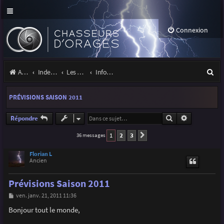
Connexion
R
Accueil
Index du forum
Les orages
Infos, projets et liens utiles à la communauté
e
PRÉVISIONS SAISON 2011
c
h
Rechercher
Recherche a
Répondre
e
1
2
3
36 messages
Suivante
r
Florian L
Ancien
c
h
Prévisions Saison 2011
e
M
ven. janv. 21, 2011 11:36
e
r
s
Bonjour tout le monde,
s
a