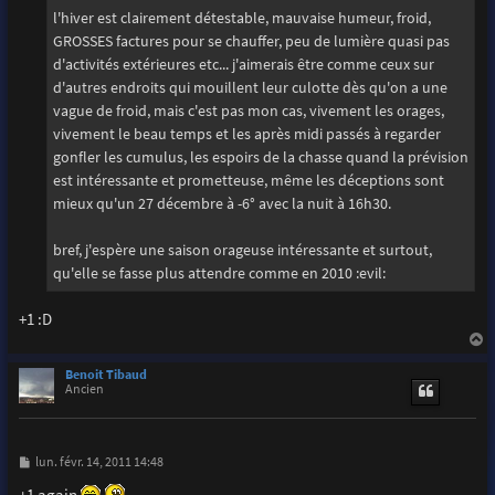
l'hiver est clairement détestable, mauvaise humeur, froid,
GROSSES factures pour se chauffer, peu de lumière quasi pas
d'activités extérieures etc... j'aimerais être comme ceux sur
d'autres endroits qui mouillent leur culotte dès qu'on a une
vague de froid, mais c'est pas mon cas, vivement les orages,
vivement le beau temps et les après midi passés à regarder
gonfler les cumulus, les espoirs de la chasse quand la prévision
est intéressante et prometteuse, même les déceptions sont
mieux qu'un 27 décembre à -6° avec la nuit à 16h30.
bref, j'espère une saison orageuse intéressante et surtout,
qu'elle se fasse plus attendre comme en 2010 :evil:
+1 :D
a
u
Benoit Tibaud
t
Ancien
M
lun. févr. 14, 2011 14:48
e
s
+1 again