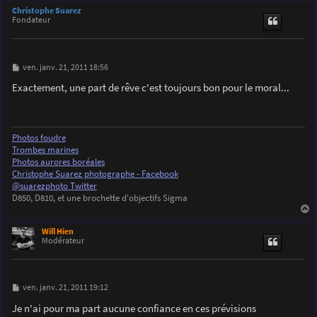
u
Christophe Suarez
t
Fondateur
M
ven. janv. 21, 2011 18:56
e
s
Exactement, une part de rêve c'est toujours bon pour le moral...
s
a
g
e
Photos foudre
Trombes marines
Photos aurores boréales
Christophe Suarez photographe - Facebook
@suarezphoto Twitter
D850, D810, et une brochette d'objectifs Sigma
a
u
Will Hien
t
Modérateur
M
ven. janv. 21, 2011 19:12
e
s
Je n'ai pour ma part aucune confiance en ces prévisions
s