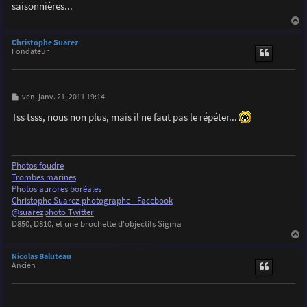
saisonnières...
a
g
e
a
u
Christophe Suarez
t
Fondateur
M
ven. janv. 21, 2011 19:14
e
s
Tss tsss, nous non plus, mais il ne faut pas le répéter...
s
a
g
e
Photos foudre
Trombes marines
Photos aurores boréales
Christophe Suarez photographe - Facebook
@suarezphoto Twitter
D850, D810, et une brochette d'objectifs Sigma
a
u
Nicolas Baluteau
t
Ancien