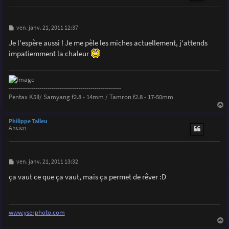
M
ven. janv. 21, 2011 12:37
e
s
Je l'espère aussi ! Je me pèle les miches actuellement, j'attends
s
impatiemment la chaleur
a
g
e
-------------------------------------------------------
Pentax K5II/ Samyang f2.8 - 14mm / Tamron f2.8 - 17-50mm
a
u
Philippe Talleu
t
Ancien
M
ven. janv. 21, 2011 13:32
e
s
ça vaut ce que ça vaut, mais ça permet de rêver :D
s
a
g
e
www.yserphoto.com
a