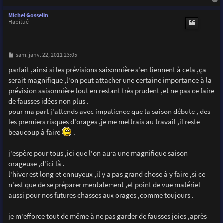
a
u
Michel Gosselin
t
Habitué
M
sam. janv. 22, 2011 23:05
e
s
parfait ,ainsi si les prévisions saisonnière s'en tiennent à cela ,ça
s
serait magnifique ,l'on peut attacher une certaine importance à la
a
g
prévision saisonnière tout en restant très prudent ,et ne pas ce faire
e
de fausses idées non plus .
pour ma part j'attends avec impatience que la saison débute , des
les premiers risques d'orages ,je me mettrais au travail ,il reste
beaucoup à faire
.
j'espère pour tous ,ici que l'on aura une magnifique saison
orageuse ,d'ici là .
l'hiver est long et ennuyeux ,il y a pas grand chose à y faire ,si ce
n'est que de se préparer mentalement ,et point de vue matériel
aussi pour nos futures chasses aux orages ,comme toujours .
je m'efforce tout de même à ne pas garder de fausses joies ,après