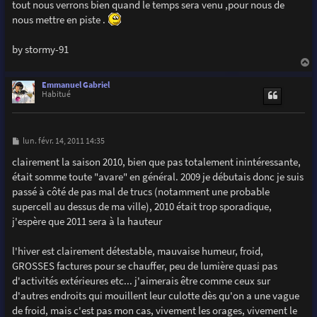
tout nous verrons bien quand le temps sera venu ,pour nous de
nous mettre en piste .
by stormy-91
a
u
Emmanuel Gabriel
t
Habitué
M
lun. févr. 14, 2011 14:35
e
s
clairement la saison 2010, bien que pas totalement inintéressante,
s
était somme toute "avare" en général. 2009 je débutais donc je suis
a
g
passé à côté de pas mal de trucs (notamment une probable
e
supercell au dessus de ma ville), 2010 était trop sporadique,
j'espère que 2011 sera à la hauteur
l'hiver est clairement détestable, mauvaise humeur, froid,
GROSSES factures pour se chauffer, peu de lumière quasi pas
d'activités extérieures etc... j'aimerais être comme ceux sur
d'autres endroits qui mouillent leur culotte dès qu'on a une vague
de froid, mais c'est pas mon cas, vivement les orages, vivement le