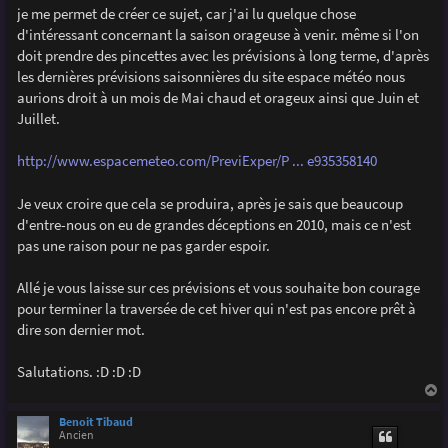
g
je me permet de créer ce sujet, car j'ai lu quelque chose
e
d'intéressant concernant la saison orageuse à venir. même si l'on
doit prendre des pincettes avec les prévisions à long terme, d'après
les dernières prévisions saisonnières du site espace météo nous
aurions droit à un mois de Mai chaud et orageux ainsi que Juin et
Juillet.
http://www.espacemeteo.com/PreviExper/P ... e935358140
Je veux croire que cela se produira, après je sais que beaucoup
d'entre-nous on eu de grandes déceptions en 2010, mais ce n'est
pas une raison pour ne pas garder espoir.
Allé je vous laisse sur ces prévisions et vous souhaite bon courage
pour terminer la traversée de cet hiver qui n'est pas encore prêt à
dire son dernier mot.
Salutations. :D :D :D
a
u
Benoit Tibaud
t
Ancien