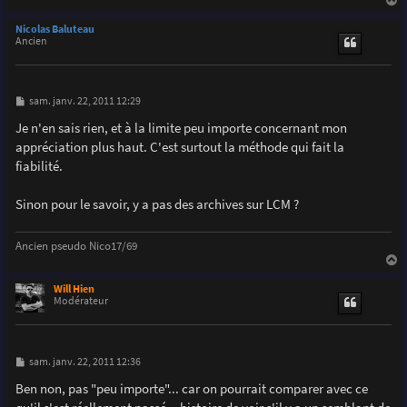
e
a
u
Nicolas Baluteau
t
Ancien
M
sam. janv. 22, 2011 12:29
e
s
Je n'en sais rien, et à la limite peu importe concernant mon
s
appréciation plus haut. C'est surtout la méthode qui fait la
a
g
fiabilité.
e
Sinon pour le savoir, y a pas des archives sur LCM ?
Ancien pseudo Nico17/69
a
u
Will Hien
t
Modérateur
M
sam. janv. 22, 2011 12:36
e
s
Ben non, pas "peu importe"... car on pourrait comparer avec ce
s