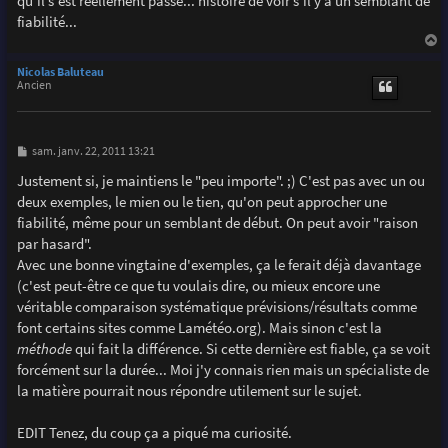
qu'il s'est réellement passé... histoire de voir s'il y a un semblant de
a
g
fiabilité...
e
a
u
Nicolas Baluteau
t
Ancien
M
sam. janv. 22, 2011 13:21
e
s
Justement si, je maintiens le "peu importe". ;) C'est pas avec un ou
s
deux exemples, le mien ou le tien, qu'on peut approcher une
a
g
fiabilité, même pour un semblant de début. On peut avoir "raison
e
par hasard".
Avec une bonne vingtaine d'exemples, ça le ferait déjà davantage
(c'est peut-être ce que tu voulais dire, ou mieux encore une
véritable comparaison systématique prévisions/résultats comme
font certains sites comme Lamétéo.org). Mais sinon c'est la
méthode
qui fait la différence. Si cette dernière est fiable, ça se voit
forcément sur la durée... Moi j'y connais rien mais un spécialiste de
la matière pourrait nous répondre utilement sur le sujet.
EDIT Tenez, du coup ça a piqué ma curiosité.