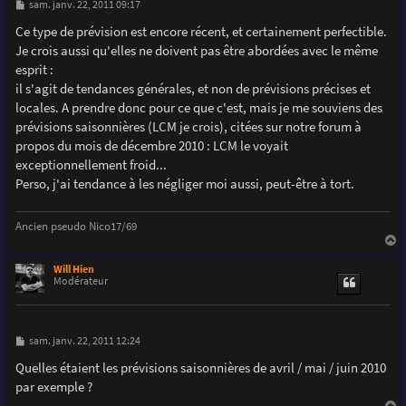
M
sam. janv. 22, 2011 09:17
e
s
Ce type de prévision est encore récent, et certainement perfectible.
s
Je crois aussi qu'elles ne doivent pas être abordées avec le même
a
g
esprit :
e
il s'agit de tendances générales, et non de prévisions précises et
locales. A prendre donc pour ce que c'est, mais je me souviens des
prévisions saisonnières (LCM je crois), citées sur notre forum à
propos du mois de décembre 2010 : LCM le voyait
exceptionnellement froid...
Perso, j'ai tendance à les négliger moi aussi, peut-être à tort.
Ancien pseudo Nico17/69
a
u
Will Hien
t
Modérateur
M
sam. janv. 22, 2011 12:24
e
s
Quelles étaient les prévisions saisonnières de avril / mai / juin 2010
s
par exemple ?
a
g