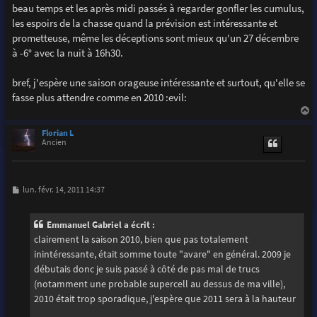
beau temps et les après midi passés à regarder gonfler les cumulus,
les espoirs de la chasse quand la prévision est intéressante et
prometteuse, même les déceptions sont mieux qu'un 27 décembre
à -6° avec la nuit à 16h30.
bref, j'espère une saison orageuse intéressante et surtout, qu'elle se
fasse plus attendre comme en 2010 :evil:
a
u
Florian L
t
Ancien
M
lun. févr. 14, 2011 14:37
e
s
s
Emmanuel Gabriel a écrit :
a
g
clairement la saison 2010, bien que pas totalement
e
inintéressante, était somme toute "avare" en général. 2009 je
débutais donc je suis passé à côté de pas mal de trucs
(notamment une probable supercell au dessus de ma ville),
2010 était trop sporadique, j'espère que 2011 sera à la hauteur