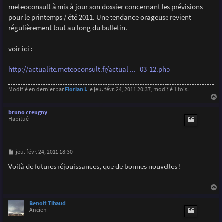
g
meteoconsult à mis à jour son dossier concernant les prévisions
e
pour le printemps / été 2011. Une tendance orageuse revient
régulièrement tout au long du bulletin.
voir ici :
http://actualite.meteoconsult.fr/actual ... -03-12.php
Modifié en dernier par
Florian L
le jeu. févr. 24, 2011 20:37, modifié 1 fois.
a
u
bruno creugny
t
Habitué
M
jeu. févr. 24, 2011 18:30
e
s
Voilà de futures réjouissances, que de bonnes nouvelles !
s
a
g
e
a
u
Benoit Tibaud
t
Ancien