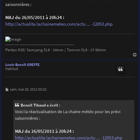
s
saisonnières :
a
g
e
MAJ du 26/05/2011 à 20h24 :
http://actualite.lachainemeteo.com/actu ... -12053.php
-------------------------------------------------------
Pentax K5II/ Samyang f2.8 - 14mm / Tamron f2.8 - 17-50mm
a
u
Louis-Benoît GREFFE
t
Habitué
M
sam. mai 28, 2011 00:32
e
s
s
Benoit Tibaud a écrit :
a
g
Voici la réactualisation de La chaine météo pour les prévi
e
saisonnières :
MAJ du 26/05/2011 à 20h24 :
http://actualite.lachainemeteo.com/actu ... -12053.php