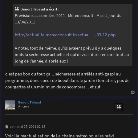
s
s
Benoit Tibaud a écrit :
a
g
Prévisions saisonnière 2011 - Meteoconsult - Mise à jour du
e
13/04/2011
http://actualite.meteoconsult.fr/actual ... -03-12.php
A noter, tout de même, qu'ils avaient prévu il y a quelques
mois la sécheresse actuelle et qui devrait durer encore tout au
long de l'année, d'après eux !
c'est pas bon du tout ça... sècheresse et arrêtés anti-gaspi au
programme, donc coeur de boeuf dans le jardin (tomates), pas de
courgettes et un minimum de concombres... et zut !
a
u
Benoit Tibaud
t
Ancien
M
ven. mai 27, 2011 02:13
e
s
Voici la réactualisation de La chaine météo pour les prévi