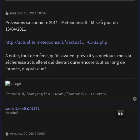
M
mer. avr. 13, 2011 18:54
e
s
Prévisions saisonnière 2011 - Meteoconsult - Mise à jour du
s
13/04/2011
a
g
e
http://actualite.meteoconsult.fr/actual ... -03-12.php
A noter, tout de même, qu'ils avaient prévu il y a quelques mois la
sécheresse actuelle et qui devrait durer encore tout au long de
l'année, d'après eux !
-------------------------------------------------------
Pentax K5II/ Samyang f2.8 - 14mm / Tamron f2.8 - 17-50mm
a
u
Louis-Benoît GREFFE
t
Habitué
M
ven. avr. 22, 2011 22:01
e