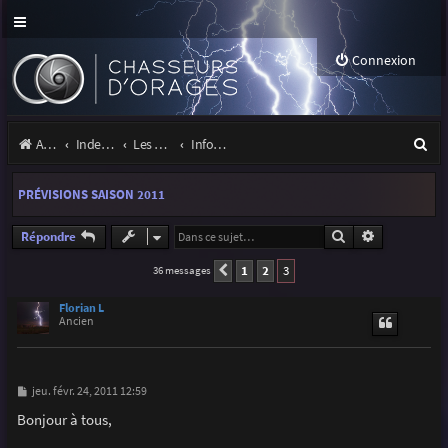
Connexion
R
Accueil
Index du forum
Les orages
Infos, projets et liens utiles à la communauté
e
PRÉVISIONS SAISON 2011
c
h
Rechercher
Recherche a
Répondre
e
1
2
3
36 messages
Précédente
r
Florian L
Ancien
c
h
e
M
jeu. févr. 24, 2011 12:59
e
r
s
Bonjour à tous,
s
a