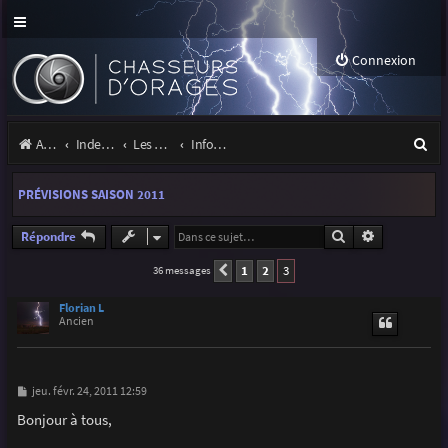
Connexion
R
Accueil
Index du forum
Les orages
Infos, projets et liens utiles à la communauté
e
PRÉVISIONS SAISON 2011
c
h
Rechercher
Recherche a
Répondre
e
1
2
3
36 messages
Précédente
r
Florian L
Ancien
c
h
e
M
jeu. févr. 24, 2011 12:59
e
r
s
Bonjour à tous,
s
a