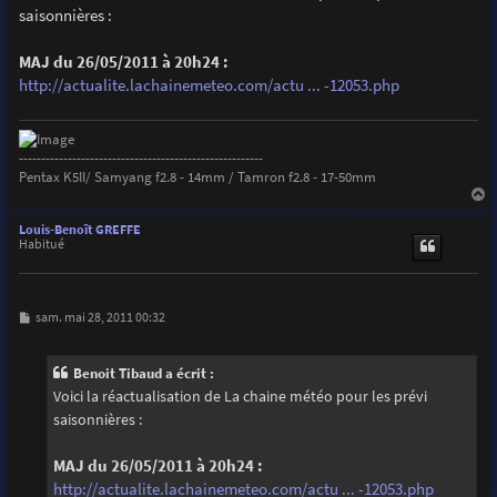
s
saisonnières :
a
g
e
MAJ du 26/05/2011 à 20h24 :
http://actualite.lachainemeteo.com/actu ... -12053.php
-------------------------------------------------------
Pentax K5II/ Samyang f2.8 - 14mm / Tamron f2.8 - 17-50mm
a
u
Louis-Benoît GREFFE
t
Habitué
M
sam. mai 28, 2011 00:32
e
s
s
Benoit Tibaud a écrit :
a
g
Voici la réactualisation de La chaine météo pour les prévi
e
saisonnières :
MAJ du 26/05/2011 à 20h24 :
http://actualite.lachainemeteo.com/actu ... -12053.php