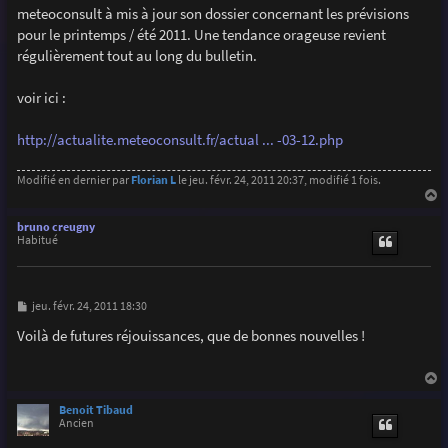
g
meteoconsult à mis à jour son dossier concernant les prévisions
e
pour le printemps / été 2011. Une tendance orageuse revient
régulièrement tout au long du bulletin.
voir ici :
http://actualite.meteoconsult.fr/actual ... -03-12.php
Modifié en dernier par
Florian L
le jeu. févr. 24, 2011 20:37, modifié 1 fois.
a
u
bruno creugny
t
Habitué
M
jeu. févr. 24, 2011 18:30
e
s
Voilà de futures réjouissances, que de bonnes nouvelles !
s
a
g
e
a
u
Benoit Tibaud
t
Ancien