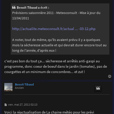
s
s
Benoit Tibaud a écrit :
a
g
Prévisions saisonnière 2011 - Meteoconsult - Mise à jour du
e
13/04/2011
http://actualite.meteoconsult.fr/actual ... -03-12.php
A noter, tout de même, qu'ils avaient prévu il y a quelques
mois la sécheresse actuelle et qui devrait durer encore tout au
long de l'année, d'après eux !
c'est pas bon du tout ça... sècheresse et arrêtés anti-gaspi au
programme, donc coeur de boeuf dans le jardin (tomates), pas de
courgettes et un minimum de concombres... et zut !
a
u
Benoit Tibaud
t
Ancien
M
ven. mai 27, 2011 02:13
e
s
Voici la réactualisation de La chaine météo pour les prévi