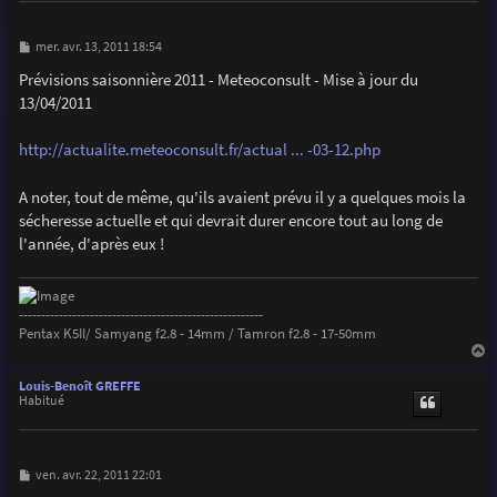
M
mer. avr. 13, 2011 18:54
e
s
Prévisions saisonnière 2011 - Meteoconsult - Mise à jour du
s
13/04/2011
a
g
e
http://actualite.meteoconsult.fr/actual ... -03-12.php
A noter, tout de même, qu'ils avaient prévu il y a quelques mois la
sécheresse actuelle et qui devrait durer encore tout au long de
l'année, d'après eux !
-------------------------------------------------------
Pentax K5II/ Samyang f2.8 - 14mm / Tamron f2.8 - 17-50mm
a
u
Louis-Benoît GREFFE
t
Habitué
M
ven. avr. 22, 2011 22:01
e