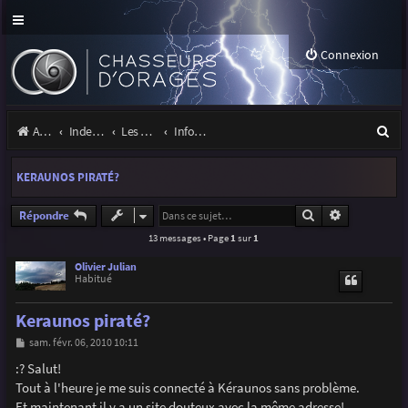
Connexion
R
Accueil
Index du forum
Les orages
Infos, projets et liens utiles à la communauté
e
KERAUNOS PIRATÉ?
c
h
Rechercher
Recherche a
Répondre
13 messages • Page
1
sur
1
e
r
Olivier Julian
Habitué
c
Keraunos piraté?
h
M
sam. févr. 06, 2010 10:11
e
e
s
:? Salut!
r
s
Tout à l'heure je me suis connecté à Kéraunos sans problème.
a
g
Et maintenant il y a un site douteux avec la même adresse!