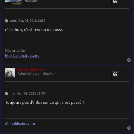
t
Habitué
M
sam. févr. 06, 2010 13:32
e
s
c'est bon, c'est revenu ici aussi.
s
a
g
e
Olivier Julian
http://ojura.trucs.org
a
u
Mathieu Brochier
t
Administrateur - Site Admin
M
mar. févr. 09, 2010 21:03
e
s
Toujours pas d'infos sur ce qui s'est passé ?
s
a
g
e
@mathieubrochier
a