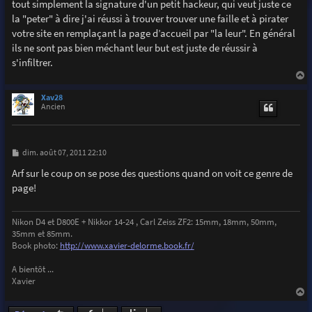
tout simplement la signature d'un petit hackeur, qui veut juste ce
a
g
la "peter" à dire j'ai réussi à trouver trouver une faille et à pirater
e
votre site en remplaçant la page d’accueil par "la leur". En général
ils ne sont pas bien méchant leur but est juste de réussir à
s'infiltrer.
a
u
Xav28
t
Ancien
M
dim. août 07, 2011 22:10
e
s
Arf sur le coup on se pose des questions quand on voit ce genre de
s
page!
a
g
e
Nikon D4 et D800E + Nikkor 14-24 , Carl Zeiss ZF2: 15mm, 18mm, 50mm,
35mm et 85mm.
Book photo:
http://www.xavier-delorme.book.fr/
A bientôt ...
Xavier
a