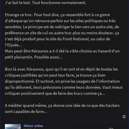
s
J'ai fait le test. Tout fonctionne normalement.
s
a
g
Etrange ce truc. Pour tout dire, ça ressemble fort à ce genre
e
d'attaque qu'on retrouve parfois sur les sites politiques ou très
sensibles. Le principe est de rediriger le lien vers un autre site, de
préférence un site de cul ou autre truc plus ou moins douteux. ça
s'est déjà produit pour le site du Front National, ou celui de
l'Elysée...
Mais peut-être Kéraunos a-t-il été la cible choisie au hasard d'un
petit plaisantin. Possible aussi...
Bon là avec Kéraunos, quoi qu'il en soit et en dépit de toutes les
critiques justifiées qu'on peut leur faire, je trouve ça bien
disproportionné. Et surtout, on prive les usagers de l'information
qu'ils délivrent, leurs prévisions comme leurs données. Vaut mieux
critiquer positivement que de faire des trucs comme ça...
A méditer quand même, ça donne une idée de ce que des hackers
sont capables de faire...
a
u
Olivier Julian