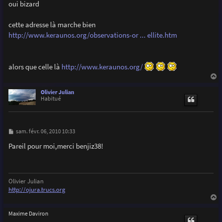
s
oui bizard
s
a
g
cette adresse là marche bien
e
http://www.keraunos.org/observations-or ... ellite.htm
alors que celle là
http://www.keraunos.org/
a
u
Olivier Julian
t
Habitué
M
sam. févr. 06, 2010 10:33
e
s
Pareil pour moi,merci benjiz38!
s
a
g
e
Olivier Julian
http://ojura.trucs.org
a
u
Maxime Daviron
t