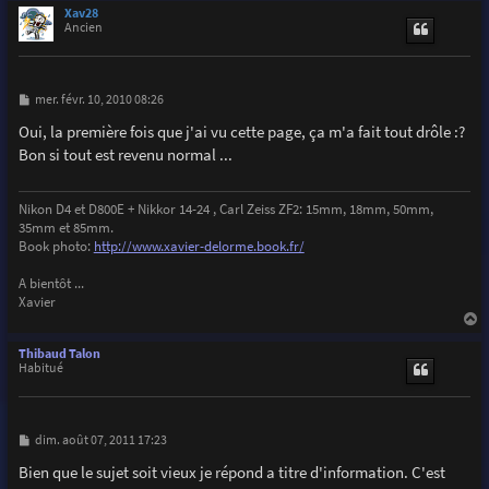
u
Xav28
t
Ancien
M
mer. févr. 10, 2010 08:26
e
s
Oui, la première fois que j'ai vu cette page, ça m'a fait tout drôle :?
s
Bon si tout est revenu normal ...
a
g
e
Nikon D4 et D800E + Nikkor 14-24 , Carl Zeiss ZF2: 15mm, 18mm, 50mm,
35mm et 85mm.
Book photo:
http://www.xavier-delorme.book.fr/
A bientôt ...
Xavier
a
u
Thibaud Talon
t
Habitué
M
dim. août 07, 2011 17:23
e
s
Bien que le sujet soit vieux je répond a titre d'information. C'est
s