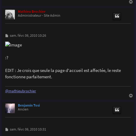
a
u
Mathieu Brochier
t
Administrateur - Site Admin
M
sam. févr. 06, 2010 10:26
e
s
s
a
g
:?
e
EDIT : Je crois que seule la page d'accueil est affectée, le reste
fonctionne parfaitement.
@mathieubrochier
a
u
Benjamin Tosi
t
Ancien
M
sam. févr. 06, 2010 10:31
e