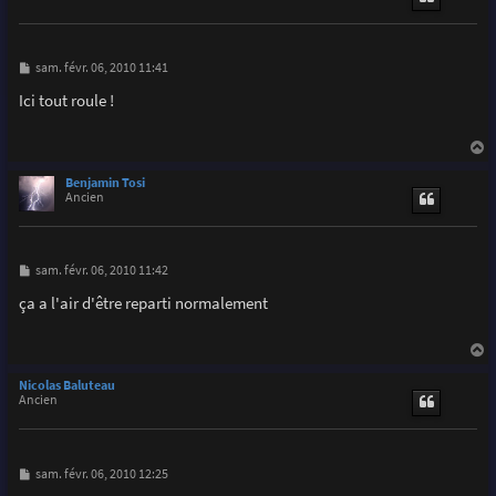
M
sam. févr. 06, 2010 11:41
e
s
Ici tout roule !
s
a
g
e
a
u
Benjamin Tosi
t
Ancien
M
sam. févr. 06, 2010 11:42
e
s
ça a l'air d'être reparti normalement
s
a
g
e
a
u
Nicolas Baluteau
t
Ancien
M
sam. févr. 06, 2010 12:25
e