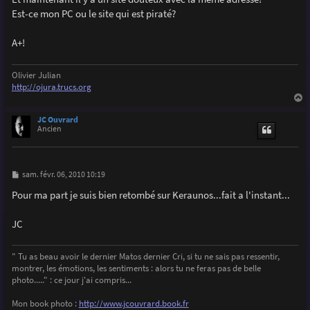
e
Est-ce mon PC ou le site qui est piraté?
A+!
Olivier Julian
http://ojura.trucs.org
a
u
JC Ouvrard
t
Ancien
M
sam. févr. 06, 2010 10:19
e
s
Pour ma part je suis bien retombé sur Keraunos...fait a l'instant...
s
a
g
JC
e
" Tu as beau avoir le dernier Matos dernier Cri, si tu ne sais pas ressentir,
montrer, les émotions, les sentiments : alors tu ne feras pas de belle
photo....." : ce jour j'ai compris...
Mon book photo :
http://www.jcouvrard.book.fr