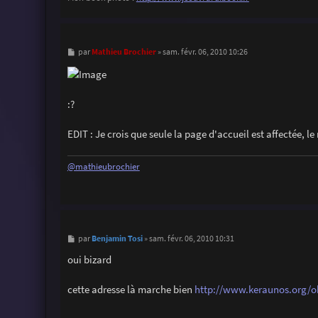
M
Mathieu Brochier
par
»
sam. févr. 06, 2010 10:26
e
s
s
a
g
:?
e
EDIT : Je crois que seule la page d'accueil est affectée, l
@mathieubrochier
M
Benjamin Tosi
par
»
sam. févr. 06, 2010 10:31
e
s
oui bizard
s
a
g
cette adresse là marche bien
http://www.keraunos.org/obs
e