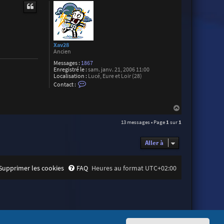
u
t
t
e
r
T
h
i
b
Xav28
a
Ancien
u
d
Messages :
1867
T
Enregistré le :
sam. janv. 21, 2006 11:00
a
Localisation :
Lucé, Eure et Loir (28)
C
l
Contact :
o
o
n
n
t
H
a
c
a
t
13 messages • Page
1
sur
1
u
e
t
r
X
Aller à
a
v
2
8
Supprimer les cookies
FAQ
Heures au format
UTC+02:00