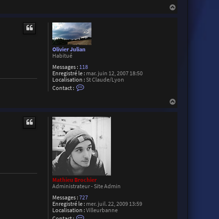
H
a
u
t
Olivier Julian
Habitué
Messages :
118
Enregistré le :
mar. juin 12, 2007 18:50
Localisation :
St Claude/Lyon
C
Contact :
o
n
H
t
a
a
u
c
t
t
e
r
O
l
i
v
i
e
Mathieu Brochier
r
Administrateur - Site Admin
J
u
Messages :
727
l
Enregistré le :
mer. juil. 22, 2009 13:59
i
Localisation :
Villeurbanne
a
C
Contact :