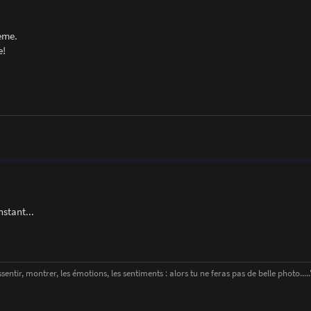
ème.
e!
nstant...
entir, montrer, les émotions, les sentiments : alors tu ne feras pas de belle photo....." 