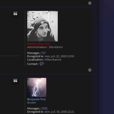
H
a
c
a
t
u
e
t
r
J
C
O
u
v
r
a
r
Mathieu Brochier
d
Administrateur - Site Admin
Messages :
727
Enregistré le :
mer. juil. 22, 2009 13:59
Localisation :
Villeurbanne
C
Contact :
o
n
H
t
a
a
u
c
t
t
e
r
M
a
t
Benjamin Tosi
h
Ancien
i
Messages :
1333
e
Enregistré le :
dim. juil. 30, 2006 22:21
u