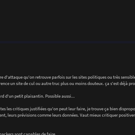
re d'attaque qu'on retrouve parfois sur les sites politiques ou très sensibl
férence un site de cul ou autre truc plus ou moins douteux. ça s'est déjà pr
rd d'un petit plaisantin. Possible aussi...
es les critiques justifiées qu'on peut leur faire, je trouve ça bien disprop
ivrent, leurs prévisions comme leurs données. Vaut mieux critiquer positiv
ckers sont capables de faire...