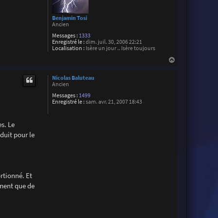
i
a
n
Benjamin Tosi
Ancien
Messages :
1333
Enregistré le :
dim. juil. 30, 2006 22:21
Localisation :
Isère un jour .. Isère toujours
H
a
u
Nicolas Baluteau
t
Ancien
Messages :
1499
Enregistré le :
sam. avr. 21, 2007 18:43
es. Le
oduit pour le
ortionné. Et
ement que de