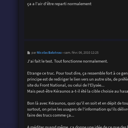
s
ça a l'air d'être reparti normalement
s
a
g
e
M
Nicolas Baluteau
par
»
sam. févr. 06, 2010 12:25
e
s
J'ai fait le test. Tout fonctionne normalement.
s
a
g
Etrange ce truc. Pour tout dire, ça ressemble fort à ce gen
e
principe est de rediriger le lien vers un autre site, de pré
site du Front National, ou celui de l'Elysée...
Mais peut-être Kéraunos a-t-il été la cible choisie au hasa
Bon là avec Kéraunos, quoi qu'il en soit et en dépit de tout
surtout, on prive les usagers de l'information qu'ils dél
faire des trucs comme ça...
A méditer quand même, ça donne une idée de ce que des ha