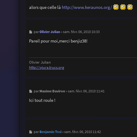
alors que celle là
http://www.keraunos.org/
M
Olivier Julian
par
»
sam. févr. 06, 2010 10:33
e
s
Pareil pour moi,merci benjiz38!
s
a
g
e
Olivier Julian
http://ojura.trucs.org
M
Maxime Daviron
par
»
sam. févr. 06, 2010 11:41
e
s
Ici tout roule !
s
a
g
e
M
Benjamin Tosi
par
»
sam. févr. 06, 2010 11:42
e