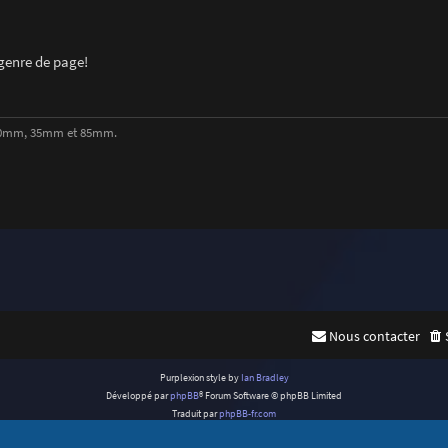
 genre de page!
, 50mm, 35mm et 85mm.
Nous contacter
Purplexion style by
Ian Bradley
Développé par
phpBB
® Forum Software © phpBB Limited
Traduit par
phpBB-fr.com
Confidentialité
|
Conditions