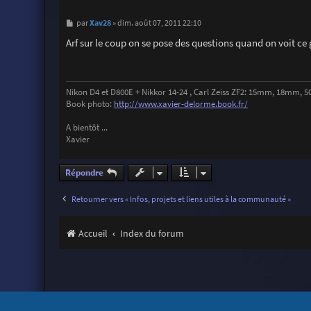
M
Xav28
par
»
dim. août 07, 2011 22:10
e
s
Arf sur le coup on se pose des questions quand on voit ce
s
a
g
e
Nikon D4 et D800E + Nikkor 14-24 , Carl Zeiss ZF2: 15mm, 18mm
Book photo:
http://www.xavier-delorme.book.fr/
A bientôt ...
Xavier
Répondre
Retourner vers « Infos, projets et liens utiles à la communauté »
Accueil
Index du forum