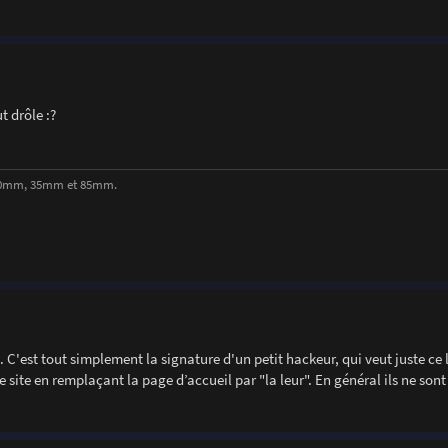
t drôle :?
, 50mm, 35mm et 85mm.
n. C'est tout simplement la signature d'un petit hackeur, qui veut juste ce 
tre site en remplaçant la page d’accueil par "la leur". En général ils ne son