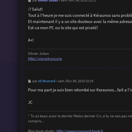
M
Olivier Julian
par
»
sam. févr. 06, 2010 10:11
e
s
:? Salut!
s
Tout à l'heure je me suis connecté à Kéraunos sans probl
a
g
Et maintenant il y a un site douteux avec la même adress
e
Est-ce mon PC ou le site qui est piraté?
A+!
Olivier Julian
http://ojura.trucs.org
M
JC Ouvrard
par
»
sam. févr. 06, 2010 10:19
e
s
Pour ma part je suis bien retombé sur Keraunos...fait a l'i
s
a
g
JC
e
" Tu as beau avoir le dernier Matos dernier Cri, si tu ne sais pas ress
compris...
Mon book photo :
http://www.jcouvrard.book.fr