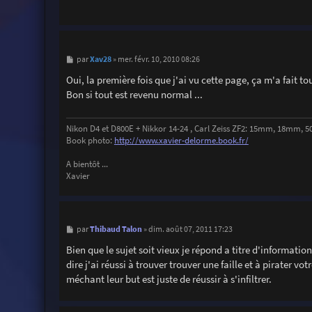
M
Xav28
par
»
mer. févr. 10, 2010 08:26
e
s
Oui, la première fois que j'ai vu cette page, ça m'a fait tou
s
Bon si tout est revenu normal ...
a
g
e
Nikon D4 et D800E + Nikkor 14-24 , Carl Zeiss ZF2: 15mm, 18mm
Book photo:
http://www.xavier-delorme.book.fr/
A bientôt ...
Xavier
M
Thibaud Talon
par
»
dim. août 07, 2011 17:23
e
s
Bien que le sujet soit vieux je répond a titre d'informatio
s
dire j'ai réussi à trouver trouver une faille et à pirater vo
a
g
méchant leur but est juste de réussir à s'infiltrer.
e