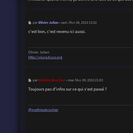
M
Olivier Julian
par
»
sam. févr. 06, 2010 13:32
e
s
c'est bon, c'est revenu ici aussi.
s
a
g
e
Olivier Julian
http://ojura.trucs.org
M
Mathieu Brochier
par
»
mar. févr. 09, 2010 21:03
e
s
Toujours pas d'infos sur ce qui s'est passé ?
s
a
g
e
@mathieubrochier