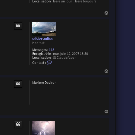
Localisation :
Isère un jour .. Isère toujours
B
r
o
H
c
a
h
i
u
e
t
r
Olivier Julian
Habitué
Messages :
118
Enregistré le :
mar. juin 12, 2007 18:50
Localisation :
St Claude/Lyon
C
Contact :
o
n
H
t
a
a
u
c
Maxime Daviron
t
t
e
r
O
l
i
v
H
i
a
e
r
u
J
t
u
l