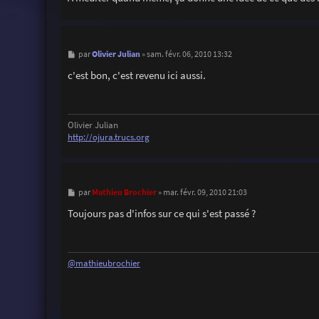
M
Olivier Julian
par
»
sam. févr. 06, 2010 13:32
e
s
c'est bon, c'est revenu ici aussi.
s
a
g
e
Olivier Julian
http://ojura.trucs.org
M
Mathieu Brochier
par
»
mar. févr. 09, 2010 21:03
e
s
Toujours pas d'infos sur ce qui s'est passé ?
s
a
g
e
@mathieubrochier