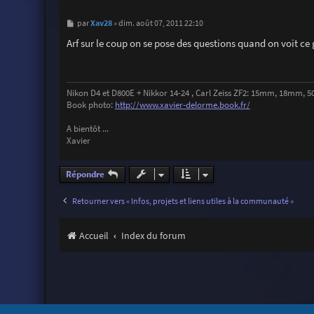
M
Xav28
par
»
dim. août 07, 2011 22:10
e
s
Arf sur le coup on se pose des questions quand on voit ce
s
a
g
e
Nikon D4 et D800E + Nikkor 14-24 , Carl Zeiss ZF2: 15mm, 18mm
Book photo:
http://www.xavier-delorme.book.fr/
A bientôt ...
Xavier
Répondre
Retourner vers « Infos, projets et liens utiles à la communauté »
Accueil
Index du forum