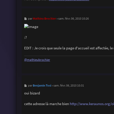
M
Mathieu Brochier
par
»
sam. févr. 06, 2010 10:26
e
s
s
a
g
:?
e
EDIT : Je crois que seule la page d'accueil est affectée, l
@mathieubrochier
M
Benjamin Tosi
par
»
sam. févr. 06, 2010 10:31
e
s
oui bizard
s
a
g
cette adresse là marche bien
http://www.keraunos.org/obs
e