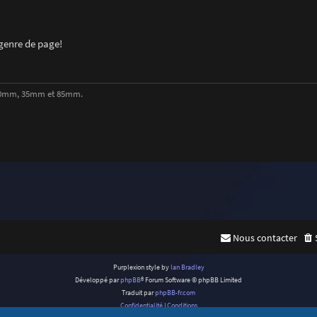
 genre de page!
, 50mm, 35mm et 85mm.
Nous contacter
Purplexion style by
Ian Bradley
Développé par
phpBB
® Forum Software © phpBB Limited
Traduit par
phpBB-fr.com
Confidentialité
|
Conditions