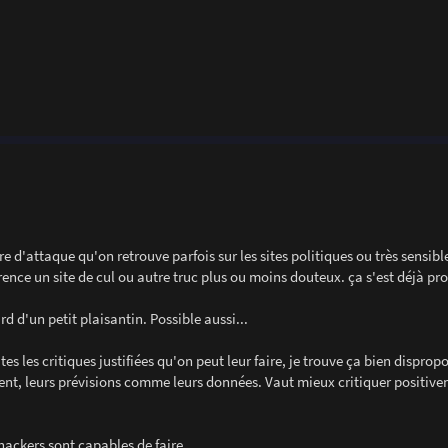
re d'attaque qu'on retrouve parfois sur les sites politiques ou très sensibl
férence un site de cul ou autre truc plus ou moins douteux. ça s'est déjà pr
rd d'un petit plaisantin. Possible aussi...
es les critiques justifiées qu'on peut leur faire, je trouve ça bien disprop
ivrent, leurs prévisions comme leurs données. Vaut mieux critiquer positiv
ckers sont capables de faire...