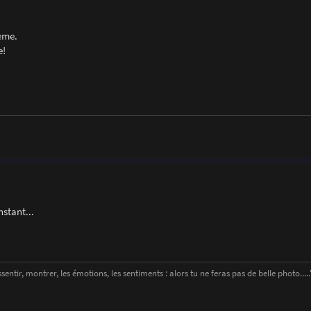
ème.
e!
nstant...
entir, montrer, les émotions, les sentiments : alors tu ne feras pas de belle photo....." 