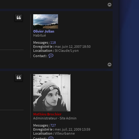
H
a
u
t
Olivier Julian
Habitué
Messages :
118
Enregistré le :
mar. juin 12, 2007 18:50
Localisation :
St Claude/Lyon
C
Contact :
o
n
H
t
a
a
u
c
t
t
e
r
O
l
i
v
i
e
Mathieu Brochier
r
Administrateur - Site Admin
J
u
Messages :
727
l
Enregistré le :
mer. juil. 22, 2009 13:59
i
Localisation :
Villeurbanne
a
C
Contact :