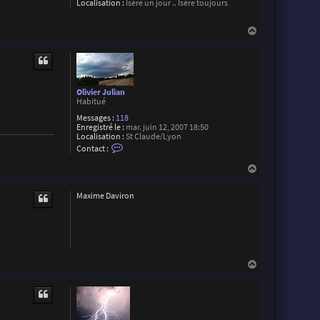
Localisation :
Isère un jour .. Isère toujours
B
r
o
H
c
a
h
i
u
e
t
r
Olivier Julian
Habitué
Messages :
118
Enregistré le :
mar. juin 12, 2007 18:50
Localisation :
St Claude/Lyon
C
Contact :
o
n
H
t
a
a
u
c
Maxime Daviron
t
t
e
r
O
l
i
v
H
i
a
e
r
u
J
t
u
l