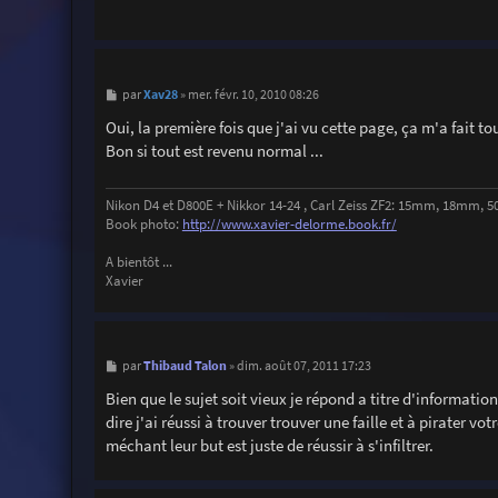
M
Xav28
par
»
mer. févr. 10, 2010 08:26
e
s
Oui, la première fois que j'ai vu cette page, ça m'a fait tou
s
Bon si tout est revenu normal ...
a
g
e
Nikon D4 et D800E + Nikkor 14-24 , Carl Zeiss ZF2: 15mm, 18mm
Book photo:
http://www.xavier-delorme.book.fr/
A bientôt ...
Xavier
M
Thibaud Talon
par
»
dim. août 07, 2011 17:23
e
s
Bien que le sujet soit vieux je répond a titre d'informatio
s
dire j'ai réussi à trouver trouver une faille et à pirater vo
a
g
méchant leur but est juste de réussir à s'infiltrer.
e