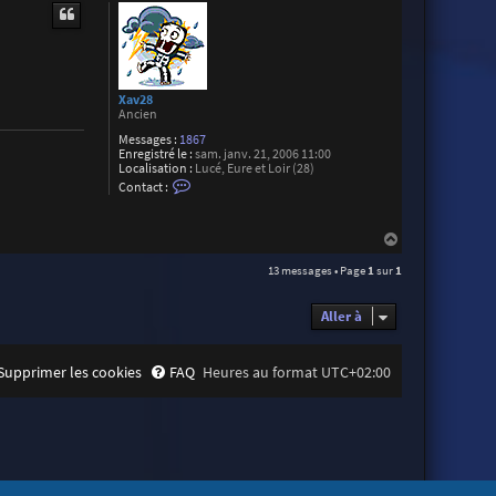
u
t
t
e
r
T
h
i
b
Xav28
a
Ancien
u
d
Messages :
1867
T
Enregistré le :
sam. janv. 21, 2006 11:00
a
Localisation :
Lucé, Eure et Loir (28)
C
l
Contact :
o
o
n
n
t
H
a
c
a
t
13 messages • Page
1
sur
1
u
e
t
r
X
Aller à
a
v
2
8
Supprimer les cookies
FAQ
Heures au format
UTC+02:00