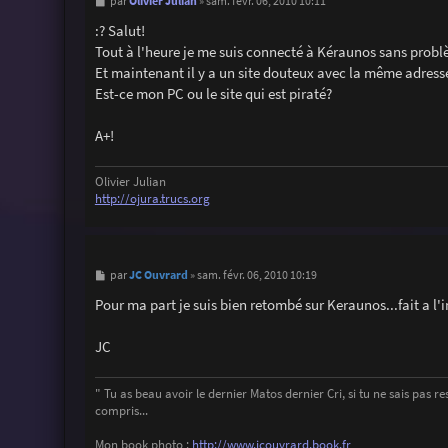
M
Olivier Julian
par
»
sam. févr. 06, 2010 10:11
e
s
:? Salut!
s
Tout à l'heure je me suis connecté à Kéraunos sans probl
a
g
Et maintenant il y a un site douteux avec la même adress
e
Est-ce mon PC ou le site qui est piraté?
A+!
Olivier Julian
http://ojura.trucs.org
M
JC Ouvrard
par
»
sam. févr. 06, 2010 10:19
e
s
Pour ma part je suis bien retombé sur Keraunos...fait a l'i
s
a
g
JC
e
" Tu as beau avoir le dernier Matos dernier Cri, si tu ne sais pas ress
compris...
Mon book photo :
http://www.jcouvrard.book.fr