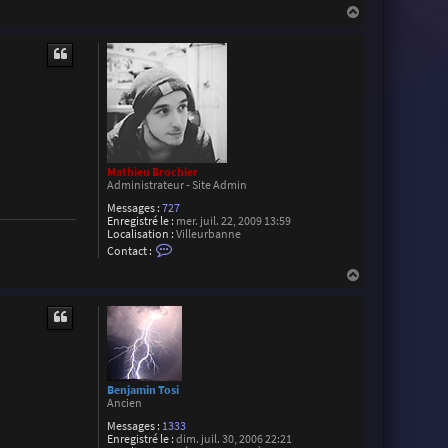
H
a
c
a
t
u
e
t
r
J
C
O
u
v
r
a
r
Mathieu Brochier
d
Administrateur - Site Admin
Messages :
727
Enregistré le :
mer. juil. 22, 2009 13:59
Localisation :
Villeurbanne
C
Contact :
o
n
H
t
a
a
u
c
t
t
e
r
M
a
t
Benjamin Tosi
h
Ancien
i
Messages :
1333
e
Enregistré le :
dim. juil. 30, 2006 22:21
u