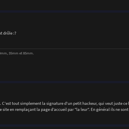
t drôle :?
, 50mm, 35mm et 85mm.
n. C'est tout simplement la signature d'un petit hackeur, qui veut juste ce 
tre site en remplaçant la page d’accueil par "la leur". En général ils ne son