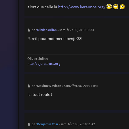
alors que celle là
http://www.keraunos.org/
M
Olivier Julian
par
»
sam. févr. 06, 2010 10:33
e
s
Pareil pour moi,merci benjiz38!
s
a
g
e
Olivier Julian
http://ojura.trucs.org
M
Maxime Daviron
par
»
sam. févr. 06, 2010 11:41
e
s
Ici tout roule !
s
a
g
e
M
Benjamin Tosi
par
»
sam. févr. 06, 2010 11:42
e