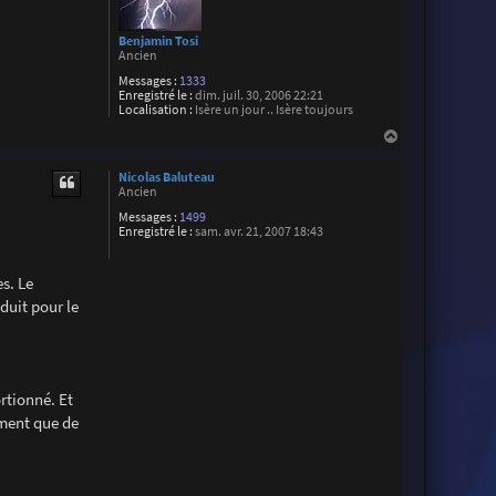
i
a
n
Benjamin Tosi
Ancien
Messages :
1333
Enregistré le :
dim. juil. 30, 2006 22:21
Localisation :
Isère un jour .. Isère toujours
H
a
u
Nicolas Baluteau
t
Ancien
Messages :
1499
Enregistré le :
sam. avr. 21, 2007 18:43
es. Le
oduit pour le
ortionné. Et
ement que de