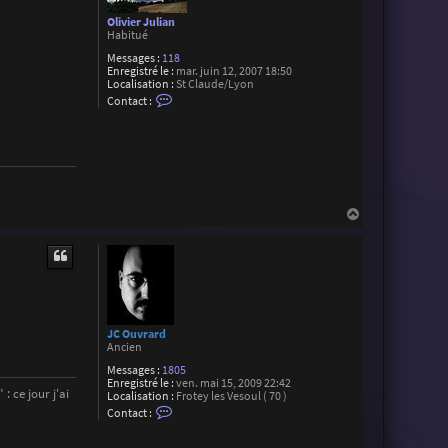
Olivier Julian
Habitué
Messages :
118
Enregistré le :
mar. juin 12, 2007 18:50
Localisation :
St Claude/Lyon
C
Contact :
o
n
t
a
c
t
e
r
O
H
l
a
i
u
v
t
i
e
r
J
u
l
JC Ouvrard
i
Ancien
a
n
Messages :
1805
Enregistré le :
ven. mai 15, 2009 22:42
: ce jour j'ai
Localisation :
Frotey les Vesoul ( 70 )
C
Contact :
o
n
t