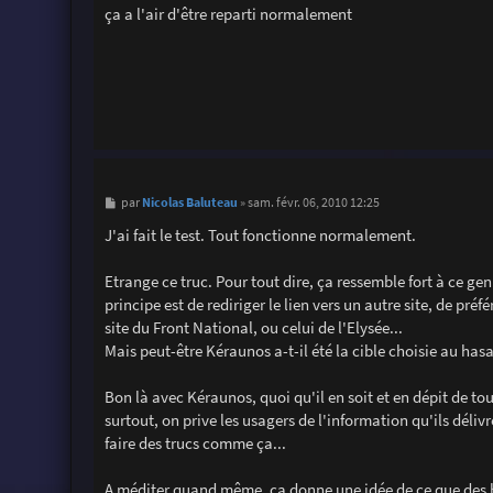
s
ça a l'air d'être reparti normalement
s
a
g
e
M
Nicolas Baluteau
par
»
sam. févr. 06, 2010 12:25
e
s
J'ai fait le test. Tout fonctionne normalement.
s
a
g
Etrange ce truc. Pour tout dire, ça ressemble fort à ce gen
e
principe est de rediriger le lien vers un autre site, de pré
site du Front National, ou celui de l'Elysée...
Mais peut-être Kéraunos a-t-il été la cible choisie au hasa
Bon là avec Kéraunos, quoi qu'il en soit et en dépit de tout
surtout, on prive les usagers de l'information qu'ils dél
faire des trucs comme ça...
A méditer quand même, ça donne une idée de ce que des ha