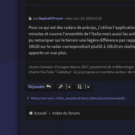
M
Raphaël Proust
par
»
mar. nov. 24, 2020 01:18
e
s
Pour ce qui est des radars de précips, j'utilise l'applicati
s
minutes et couvre l'ensemble de l'Italie mais aussi les au
a
g
pu remarquer sur le terrain une légère différence par rapp
e
16h20 sur le radar correspondrait plutôt à 16h10 en réalité)
apporte un vrai plus.
Jeune chasseur d'orages depuis 2017, passionné de météorologie e
chaîne YouTube "Cielestus" où je propose un contenu autour de me
Répondre
Retourner vers « Infos, projets et liens utiles à la communauté »
Accueil
Index du forum