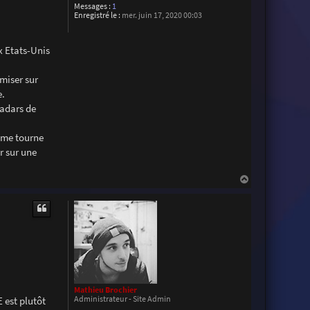
Messages :
1
Enregistré le :
mer. juin 17, 2020 00:03
x Etats-Unis
 miser sur
e.
radars de
e me tourne
r sur une
H
a
u
t
Mathieu Brochier
Administrateur - Site Admin
 est plutôt