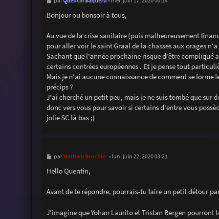
M
Quentin Baquera
par
»
mer. juin 17, 2020 00:14
e
s
Bonjour ou bonsoir à tous,
s
a
g
Au vue de la crise sanitaire (puis malheureusement financ
e
pour aller voir le saint Graal de la chasses aux orages n'a 
Sachant que l'année prochaine risque d'être compliqué auss
certains contrées européennes . Et je pense tout particuliè
Mais je n'ai aucune connaissance de comment se forme les
précips ?
J'ai cherché un petit peu, mais je ne suis tombé que sur 
donc vers vous pour savoir si certains d'entre vous possède
jolie SC là bas ;)
M
Mathieu Brochier
par
»
lun. juin 22, 2020 03:21
e
s
Hello Quentin,
s
a
g
Avant de te répondre, pourrais-tu faire un petit détour pa
e
J'imagine que Yohan Laurito et Tristan Bergen pourront 