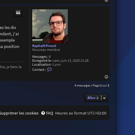
a
u
t
es les dix
ndant, j'ai
r exemple
sa position
Raphaël Proust
Nouveau membre
Messages :
8
Enregistré le :
sam. juin 13, 2020 21:28
Localisation :
Lyon
e, je tiens la
C
Contact :
o
n
H
t
a
a
4 messages • Page
1
sur
1
u
c
t
t
e
Aller à
r
R
a
p
Supprimer les cookies
FAQ
Heures au format
UTC+02:00
h
a
ë
l
P
r