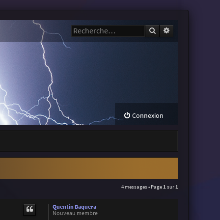
Rechercher
Recherche avanc
Connexion
4 messages • Page
1
sur
1
Quentin Baquera
Nouveau membre