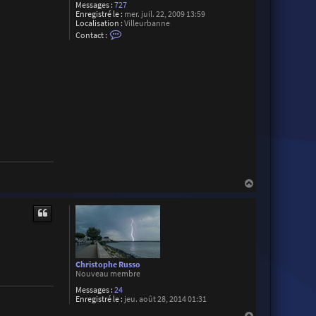
Messages :
727
Enregistré le :
mer. juil. 22, 2009 13:59
Localisation :
Villeurbanne
C
Contact :
o
n
t
a
c
t
e
r
M
a
t
h
i
e
u
B
H
r
a
o
u
c
t
h
i
e
r
Christophe Russo
Nouveau membre
Messages :
24
Enregistré le :
jeu. août 28, 2014 01:31
H