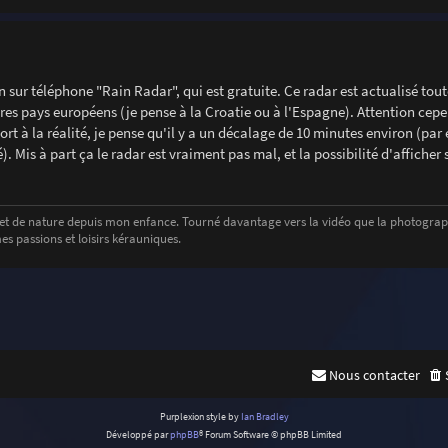
on sur téléphone "Rain Radar", qui est gratuite. Ce radar est actualisé tout
tres pays européens (je pense à la Croatie ou à l'Espagne). Attention cepe
ort à la réalité, je pense qu'il y a un décalage de 10 minutes environ (pa
. Mis à part ça le radar est vraiment pas mal, et la possibilité d'afficher 
t de nature depuis mon enfance. Tourné davantage vers la vidéo que la photographi
s passions et loisirs kérauniques.
Nous contacter
Purplexion style by
Ian Bradley
Développé par
phpBB
® Forum Software © phpBB Limited