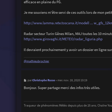
efficace en plaine du Pô.
Je me souviens m'être servi de ces outils lors de mon petit
http://www.lamma.rete.toscana.it/modell ... w_gfs_12k
Radar secteur Turin Gênes Milan, MAJ toutes les 10 minut
http://www.girovaghi.it/METEO/radar_liguria.php
Il devraient prochainement y avoir un dossier en ligne sur 
@mathieubrochier
M
Christophe Russo
par
»
mer. nov. 18, 2020 10:19
e
s
Bonjour. Super partage merci des infos très utiles.
s
a
g
e
Traqueur de phénomènes Météo depuis plus de 25 ans. Chaîne Y