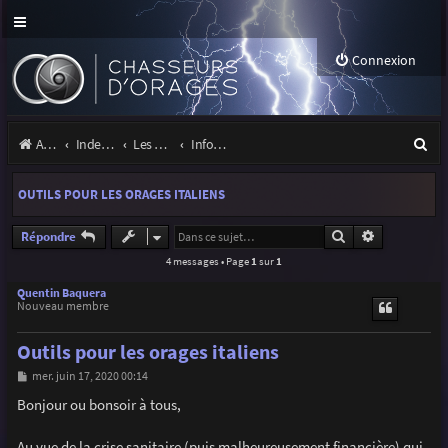
Connexion
R
Accueil
Index du forum
Les orages
Infos, projets et liens utiles à la communauté
e
OUTILS POUR LES ORAGES ITALIENS
c
h
Rechercher
Recherche a
Répondre
4 messages • Page
1
sur
1
e
r
Quentin Baquera
Nouveau membre
c
Outils pour les orages italiens
h
M
mer. juin 17, 2020 00:14
e
e
s
Bonjour ou bonsoir à tous,
r
s
a
g
Au vue de la crise sanitaire (puis malheureusement financière) qui