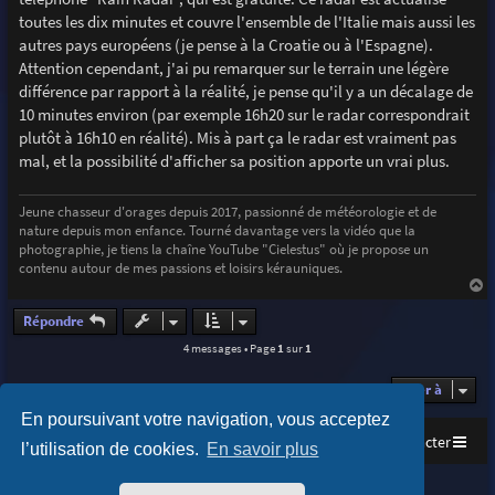
g
toutes les dix minutes et couvre l'ensemble de l'Italie mais aussi les
e
autres pays européens (je pense à la Croatie ou à l'Espagne).
Attention cependant, j'ai pu remarquer sur le terrain une légère
différence par rapport à la réalité, je pense qu'il y a un décalage de
10 minutes environ (par exemple 16h20 sur le radar correspondrait
plutôt à 16h10 en réalité). Mis à part ça le radar est vraiment pas
mal, et la possibilité d'afficher sa position apporte un vrai plus.
Jeune chasseur d'orages depuis 2017, passionné de météorologie et de
nature depuis mon enfance. Tourné davantage vers la vidéo que la
photographie, je tiens la chaîne YouTube "Cielestus" où je propose un
contenu autour de mes passions et loisirs kérauniques.
a
u
Répondre
t
4 messages • Page
1
sur
1
Aller à
En poursuivant votre navigation, vous acceptez
Accueil
Index du forum
Nous contacter
l’utilisation de cookies.
En savoir plus
Purplexion style by
Ian Bradley