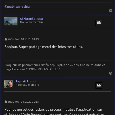
@mathieubrochier
a
u
Christophe Russo
t
Nouveau membre
M
mer. nov. 18, 2020 10:19
e
s
Bonjour. Super partage merci des infos très utiles.
s
a
g
e
Traqueur de phénomènes Météo depuis plus de 25 ans. Chaîne Youtube et
page Facebook "HORIZONS INSTABLES"
a
u
Raphaël Proust
t
Nouveau membre
M
mar. nov. 24, 2020 01:18
e
s
Pour ce qui est des radars de précips, j'utilise l'application sur
s
téléphone "Rain Radar", qui est gratuite. Ce radar est actualisé
a