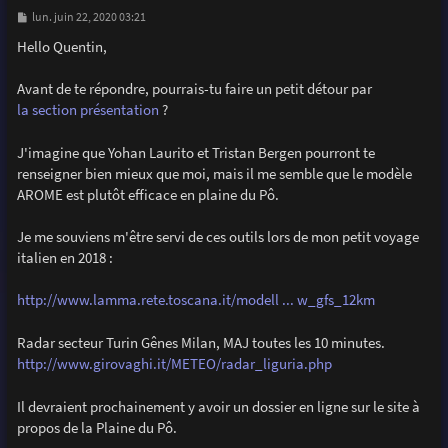
M
lun. juin 22, 2020 03:21
e
s
Hello Quentin,
s
a
g
Avant de te répondre, pourrais-tu faire un petit détour par
e
la section présentation
?
J'imagine que Yohan Laurito et Tristan Bergen pourront te
renseigner bien mieux que moi, mais il me semble que le modèle
AROME est plutôt efficace en plaine du Pô.
Je me souviens m'être servi de ces outils lors de mon petit voyage
italien en 2018 :
http://www.lamma.rete.toscana.it/modell ... w_gfs_12km
Radar secteur Turin Gênes Milan, MAJ toutes les 10 minutes.
http://www.girovaghi.it/METEO/radar_liguria.php
Il devraient prochainement y avoir un dossier en ligne sur le site à
propos de la Plaine du Pô.