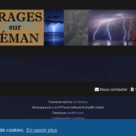
Nous contacter
Purplexion style by
Ian Bradley
Développé par
phpBB
® Forum Software © phpBB Limited
Traduit par
phpBB-fr.com
Confidentialité
|
Conditions
 de cookies.
En savoir plus