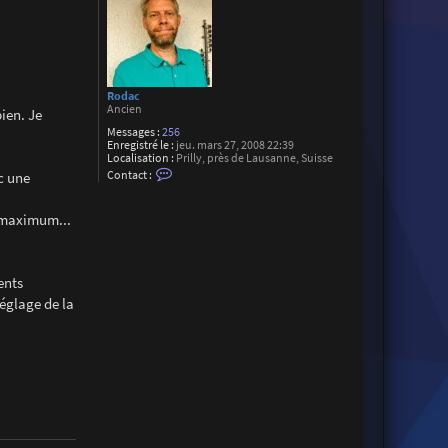
Rodac
Ancien
ien. Je
Messages :
256
Enregistré le :
jeu. mars 27, 2008 22:39
Localisation :
Prilly, près de Lausanne, Suisse
C
c une
Contact :
o
n
t
é maximum...
a
c
t
e
r
ents
R
o
réglage de la
d
a
c