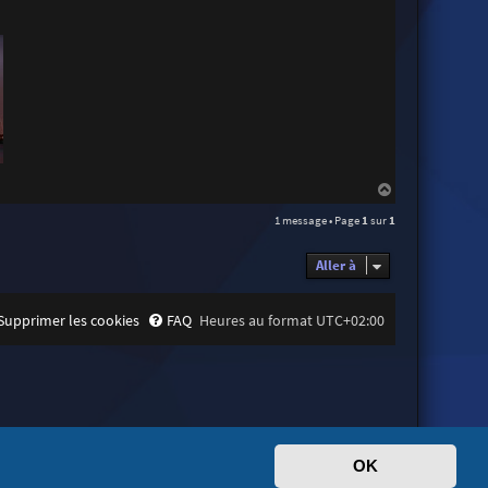
H
a
1 message • Page
1
sur
1
u
t
Aller à
Supprimer les cookies
FAQ
Heures au format
UTC+02:00
OK