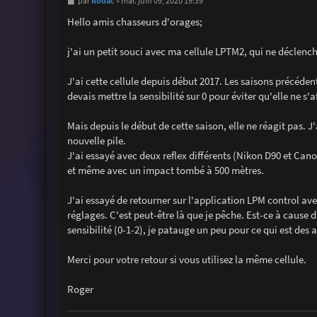
M
Rodac
par
»
mar. juin 09, 2020 19:39
e
s
Hello amis chasseurs d'orages;
s
a
g
j'ai un petit souci avec ma cellule LPTM2, qui ne déclench
e
J'ai cette cellule depuis début 2017. Les saisons précéden
devais mettre la sensibilité sur 0 pour éviter qu'elle ne s'a
Mais depuis le début de cette saison, elle ne réagit pas. 
nouvelle pile.
J'ai essayé avec deux reflex différents (Nikon D90 et Can
et même avec un impact tombé à 500 mètres.
J'ai essayé de retourner sur l'application LPM control avec
réglages. C'est peut-être là que je pêche. Est-ce à cause 
sensibilité (0-1-2), je patauge un peu pour ce qui est des 
Merci pour votre retour si vous utilisez la même cellule.
Roger