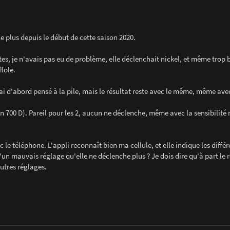
e plus depuis le début de cette saison 2020.
tes, je n'avais pas eu de problème, elle déclenchait nickel, et même trop b
ffole.
J'ai d'abord pensé à la pile, mais le résultat reste avec le même, même ave
on 700 D). Pareil pour les 2, aucun ne déclenche, même avec la sensibilit
 le téléphone. L'appli reconnaît bien ma cellule, et elle indique les différ
d'un mauvais réglage qu'elle ne déclenche plus ? Je dois dire qu'à part le 
autres réglages.