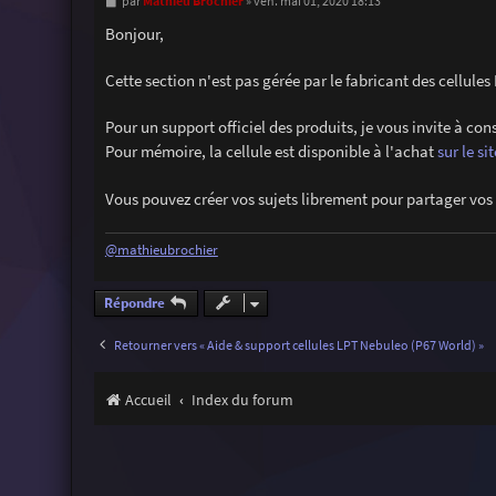
M
Mathieu Brochier
par
»
ven. mai 01, 2020 18:13
e
s
Bonjour,
s
a
g
Cette section n'est pas gérée par le fabricant des cellul
e
Pour un support officiel des produits, je vous invite à co
Pour mémoire, la cellule est disponible à l'achat
sur le s
Vous pouvez créer vos sujets librement pour partager vos 
@mathieubrochier
Répondre
Retourner vers « Aide & support cellules LPT Nebuleo (P67 World) »
Accueil
Index du forum