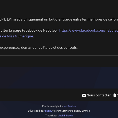
es LPT, LPTm et a uniquement un but d'entraide entre les membres de ce fo
nsulter la page Facebook de Nebuleo :
https://www.facebook.com/nebuleo
ite de Miss Numérique
.
expériences, demander de l'aide et des conseils.
Nous contacter
Purplexion style by
Ian Bradley
Développé par
phpBB
® Forum Software © phpBB Limited
Traduit par
phpBB-fr.com