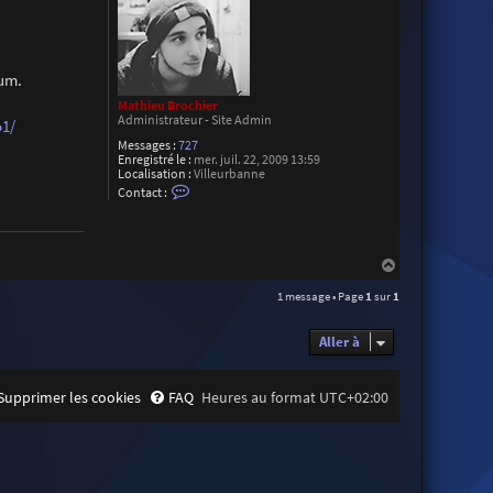
rum.
Mathieu Brochier
Administrateur - Site Admin
1/
Messages :
727
Enregistré le :
mer. juil. 22, 2009 13:59
Localisation :
Villeurbanne
C
Contact :
o
n
t
a
c
H
t
a
e
1 message • Page
1
sur
1
u
r
t
M
a
Aller à
t
h
i
e
Supprimer les cookies
FAQ
Heures au format
UTC+02:00
u
B
r
o
c
h
i