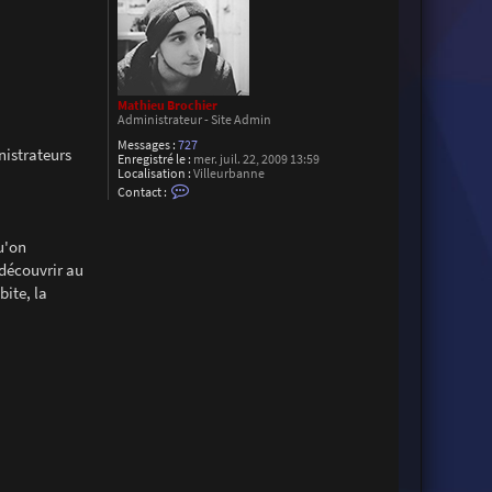
Mathieu Brochier
Administrateur - Site Admin
Messages :
727
nistrateurs
Enregistré le :
mer. juil. 22, 2009 13:59
Localisation :
Villeurbanne
C
Contact :
o
n
t
u'on
a
c
 découvrir au
t
e
ite, la
r
M
a
t
h
i
e
u
B
r
o
c
h
i