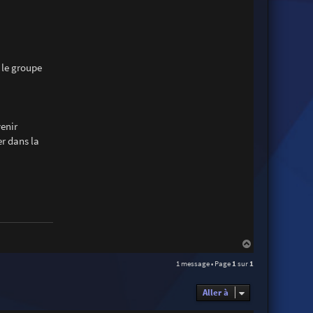
e
r
 le groupe
venir
er dans la
H
a
1 message • Page
1
sur
1
u
t
Aller à