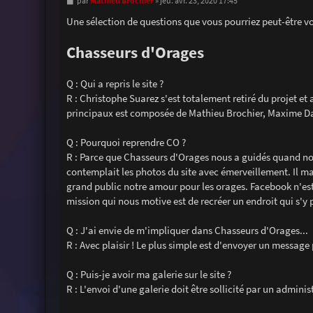
M
Mathieu Brochier
par
»
jeu. avr. 23, 2020 17:45
e
s
Une sélection de questions que vous pourriez peut-être v
s
a
g
Chasseurs d'Orages
e
Q : Qui a repris le site ?
R : Christophe Suarez s'est totalement retiré du projet e
principaux est composée de Mathieu Brochier, Maxime Dav
Q : Pourquoi reprendre CO ?
R : Parce que Chasseurs d'Orages nous a guidés quand nous
contemplait les photos du site avec émerveillement. Il ma
grand public notre amour pour les orages. Facebook n'est
mission qui nous motive est de recréer un endroit qui s'y 
Q : J'ai envie de m'impliquer dans Chasseurs d'Orages...
R : Avec plaisir ! Le plus simple est d'envoyer un message
Q : Puis-je avoir ma galerie sur le site ?
R : L'envoi d'une galerie doit être sollicité par un admini