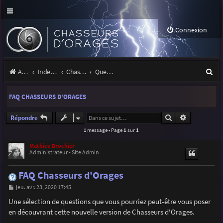
Connexion
R
Accueil
Index du forum
Chasseurs d'Orages
Questions & suggestions
e
FAQ CHASSEURS D'ORAGES
c
h
Rechercher
Recherche a
Répondre
1 message • Page
1
sur
1
e
r
Mathieu Brochier
Administrateur - Site Admin
c
FAQ Chasseurs d'Orages
h
M
jeu. avr. 23, 2020 17:45
e
e
s
Une sélection de questions que vous pourriez peut-être vous poser
r
s
en découvrant cette nouvelle version de Chasseurs d'Orages.
a
g