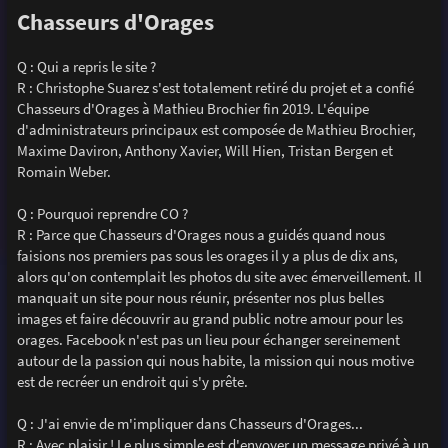
e
Chasseurs d'Orages
Q : Qui a repris le site ?
R : Christophe Suarez s'est totalement retiré du projet et a confié
Chasseurs d'Orages à Mathieu Brochier fin 2019. L'équipe
d'administrateurs principaux est composée de Mathieu Brochier,
Maxime Daviron, Anthony Xavier, Will Hien, Tristan Bergen et
Romain Weber.
Q : Pourquoi reprendre CO ?
R : Parce que Chasseurs d'Orages nous a guidés quand nous
faisions nos premiers pas sous les orages il y a plus de dix ans,
alors qu'on contemplait les photos du site avec émerveillement. Il
manquait un site pour nous réunir, présenter nos plus belles
images et faire découvrir au grand public notre amour pour les
orages. Facebook n'est pas un lieu pour échanger sereinement
autour de la passion qui nous habite, la mission qui nous motive
est de recréer un endroit qui s'y prête.
Q : J'ai envie de m'impliquer dans Chasseurs d'Orages...
R : Avec plaisir ! Le plus simple est d'envoyer un message privé à un