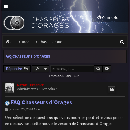
Connexion
R
Accueil
Index du forum
Chasseurs d'Orages
Questions & suggestions
e
FAQ CHASSEURS D'ORAGES
c
h
Rechercher
Recherche a
Répondre
1 message • Page
1
sur
1
e
r
Mathieu Brochier
Administrateur - Site Admin
c
FAQ Chasseurs d'Orages
h
M
jeu. avr. 23, 2020 17:45
e
e
s
Une sélection de questions que vous pourriez peut-être vous poser
r
s
en découvrant cette nouvelle version de Chasseurs d'Orages.
a
g