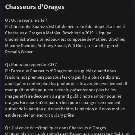
e
Chasseurs d'Orages
Q : Qui a repris le site ?
R : Christophe Suarez s'est totalement retiré du projet et a confié
Chasseurs d'Orages à Mathieu Brochier fin 2019. L'équipe
d'administrateurs principaux est composée de Mathieu Brochier,
Maxime Daviron, Anthony Xavier, Will Hien, Tristan Bergen et
Romain Weber.
Q : Pourquoi reprendre CO ?
R : Parce que Chasseurs d'Orages nous a guidés quand nous
faisions nos premiers pas sous les orages il y a plus de dix ans,
alors qu'on contemplait les photos du site avec émerveillement. Il
manquait un site pour nous réunir, présenter nos plus belles
images et faire découvrir au grand public notre amour pour les
orages. Facebook n'est pas un lieu pour échanger sereinement
autour de la passion qui nous habite, la mission qui nous motive
est de recréer un endroit qui s'y prête.
Q : J'ai envie de m'impliquer dans Chasseurs d'Orages...
R : Avec plaisir ! Le plus simple est d'envoyer un message privé à un