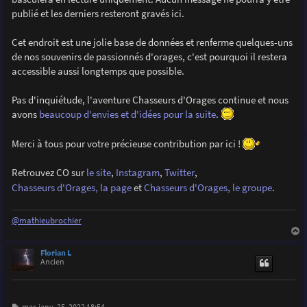
e
publié et les derniers resteront gravés ici.
Cet endroit est une jolie base de données et renferme quelques-uns
de nos souvenirs de passionnés d'orages, c'est pourquoi il restera
accessible aussi longtemps que possible.
Pas d'inquiétude, l'aventure Chasseurs d'Orages continue et nous
avons
beaucoup d'envies et d'idées pour la suite
.
Merci à tous pour votre précieuse contribution par ici !
Retrouvez CO sur
le site
,
Instagram
,
Twitter
,
Chasseurs d'Orages, la page
et
Chasseurs d'Orages, le groupe
.
@mathieubrochier
a
u
Florian L
t
Ancien
M