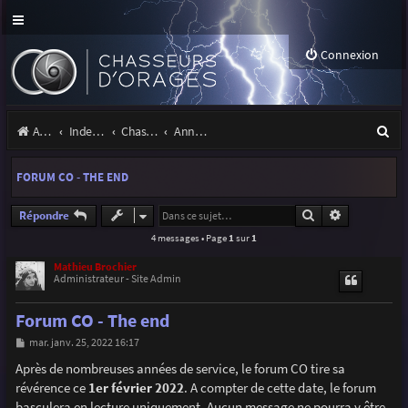
Connexion
R
Accueil
Index du forum
Chasseurs d'Orages
Annonces, actualités et information du site et du forum
e
FORUM CO - THE END
c
h
Rechercher
Recherche a
Répondre
4 messages • Page
1
sur
1
e
r
Mathieu Brochier
Administrateur - Site Admin
c
Forum CO - The end
h
M
mar. janv. 25, 2022 16:17
e
e
s
Après de nombreuses années de service, le forum CO tire sa
r
s
révérence ce
1er février 2022
. A compter de cette date, le forum
a
g
basculera en lecture uniquement. Aucun message ne pourra y être