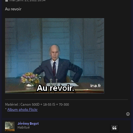
mar. janv. 25, 2022 18:54
e
s
Au revoir
s
a
g
e
Matériel : Canon 500D + 18-55 IS + 70-300
*
Album photo Flickr
a
u
Jérémy Begot
t
Habitué