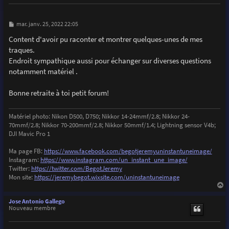
M
mar. janv. 25, 2022 22:05
e
s
Content d'avoir pu raconter et montrer quelques-unes de mes
s
traques.
a
g
Endroit sympathique aussi pour échanger sur diverses questions
e
notamment matériel .
Bonne retraite à toi petit forum!
Matériel photo: Nikon D500, D750; Nikkor 14-24mmf/2.8; Nikkor 24-
70mmf/2.8; Nikkor 70-200mmf/2.8; Nikkor 50mmf/1.4; Lightning sensor V4b;
DJI Mavic Pro 1
Ma page FB:
https://www.facebook.com/begotjeremyuninstantuneimage/
Instagram:
https://www.instagram.com/un_instant_une_image/
Twitter:
https://twitter.com/BegotJeremy
Mon site:
https://jeremybegot.wixsite.com/uninstantuneimage
a
u
Jose Antonio Gallego
t
Nouveau membre