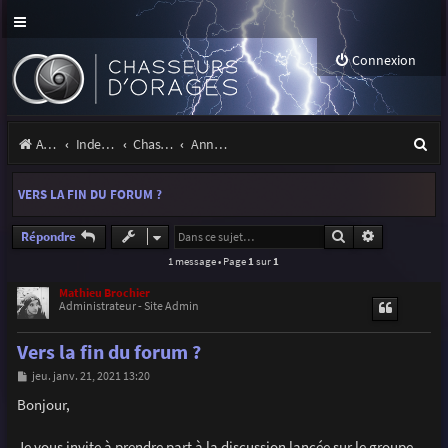
Connexion
R
Accueil
Index du forum
Chasseurs d'Orages
Annonces, actualités et information du site et du forum
e
VERS LA FIN DU FORUM ?
c
h
Rechercher
Recherche a
Répondre
1 message • Page
1
sur
1
e
r
Mathieu Brochier
Administrateur - Site Admin
c
Vers la fin du forum ?
h
M
jeu. janv. 21, 2021 13:20
e
e
s
Bonjour,
r
s
a
g
Je vous invite à prendre part à la discussion lancée sur le groupe