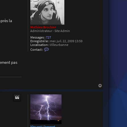
près la
Mathieu Brochier
Administrateur - Site Admin
Messages :
727
Enregistré le :
mer. juil. 22, 2009 13:59
Localisation :
Villeurbanne
C
Contact :
o
n
t
usement pas
a
c
t
e
r
M
a
H
t
a
h
u
i
t
e
u
B
r
o
c
h
i
Vincent Lhermet