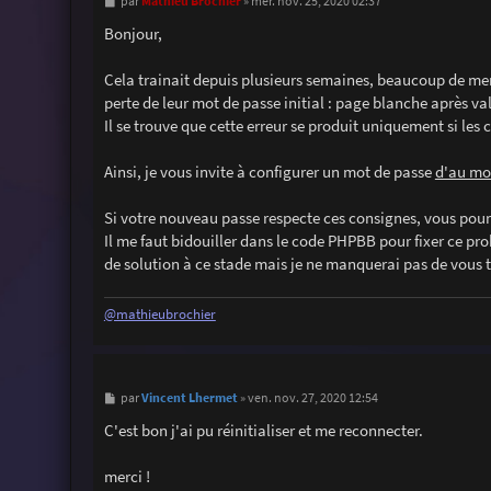
M
Mathieu Brochier
par
»
mer. nov. 25, 2020 02:37
e
s
Bonjour,
s
a
g
Cela trainait depuis plusieurs semaines, beaucoup de mem
e
perte de leur mot de passe initial : page blanche après va
Il se trouve que cette erreur se produit uniquement si le
Ainsi, je vous invite à configurer un mot de passe
d'au moi
Si votre nouveau passe respecte ces consignes, vous pourr
Il me faut bidouiller dans le code PHPBB pour fixer ce pro
de solution à ce stade mais je ne manquerai pas de vous te
@mathieubrochier
M
Vincent Lhermet
par
»
ven. nov. 27, 2020 12:54
e
s
C'est bon j'ai pu réinitialiser et me reconnecter.
s
a
g
merci !
e