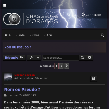
Connexion
R
Accueil
Index du forum
Chasseurs d'Orages
Annonces, actualités et information du site et du forum
e
NOM OU PSEUDO ?
c
h
Rechercher
Recherche a
Répondre
e
1
2
23 messages
Suivante
r
Maxime Daviron
Administrateur - Site Admin
c
h
Nom ou Pseudo ?
e
M
mar. mai 05, 2020 16:49
e
r
s
Dans les années 2000, bien avant l'arrivée des réseaux
s
sociaux, il était d'usage d'utiliser un pseudo sur les forums
a