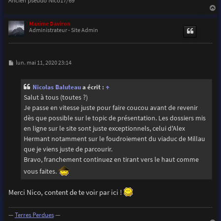
a
u
Maxime Daviron
t
Administrateur - Site Admin
M
lun. mai 11, 2020 23:14
e
s
s
Nicolas Baluteau
a écrit :
↑
a
g
Salut à tous (toutes ?)
e
Je passe en vitesse juste pour faire coucou avant de revenir
dès que possible sur le topic de présentation. Les dossiers mis
en ligne sur le site sont juste exceptionnels, celui d'Alex
Hermant notamment sur le foudroiement du viaduc de Millau
que je viens juste de parcourir.
Bravo, franchement continuez en tirant vers le haut comme
vous faites.
Merci Nico, content de te voir par ici !
—
Terres Perdues
—