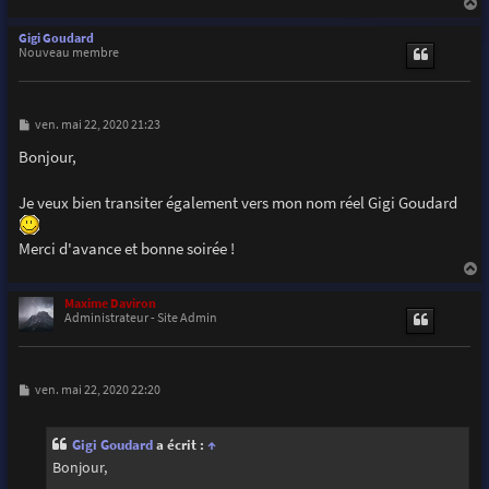
a
u
Gigi Goudard
t
Nouveau membre
M
ven. mai 22, 2020 21:23
e
s
Bonjour,
s
a
g
Je veux bien transiter également vers mon nom réel Gigi Goudard
e
Merci d'avance et bonne soirée !
a
u
Maxime Daviron
t
Administrateur - Site Admin
M
ven. mai 22, 2020 22:20
e
s
s
Gigi Goudard
a écrit :
↑
a
g
Bonjour,
e