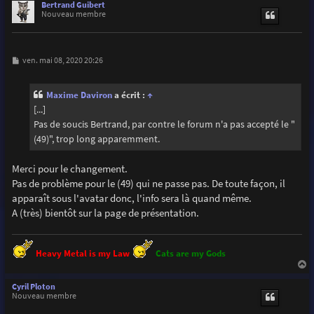
u
Bertrand Guibert
t
Nouveau membre
M
ven. mai 08, 2020 20:26
e
s
s
Maxime Daviron
a écrit :
↑
a
g
[...]
e
Pas de soucis Bertrand, par contre le forum n'a pas accepté le "
(49)", trop long apparemment.
Merci pour le changement.
Pas de problème pour le (49) qui ne passe pas. De toute façon, il
apparaît sous l'avatar donc, l'info sera là quand même.
A (très) bientôt sur la page de présentation.
Heavy Metal is my Law
Cats are my Gods
a
u
Cyril Ploton
t
Nouveau membre