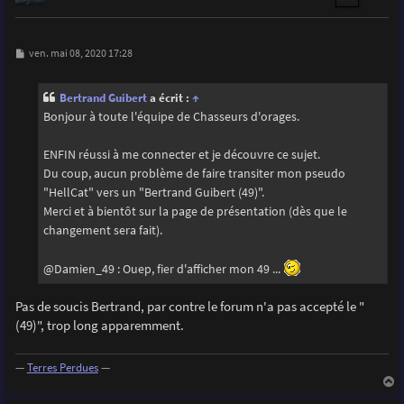
M
ven. mai 08, 2020 17:28
e
s
s
Bertrand Guibert
a écrit :
↑
a
g
Bonjour à toute l'équipe de Chasseurs d'orages.
e
ENFIN réussi à me connecter et je découvre ce sujet.
Du coup, aucun problème de faire transiter mon pseudo
"HellCat" vers un "Bertrand Guibert (49)".
Merci et à bientôt sur la page de présentation (dès que le
changement sera fait).
@Damien_49 : Ouep, fier d'afficher mon 49 ...
Pas de soucis Bertrand, par contre le forum n'a pas accepté le "
(49)", trop long apparemment.
—
Terres Perdues
—
a