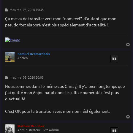
M
mar. mai 05, 2020 19:35
e
s
Ça me va de transiter vers mon "nom réel", d'autant que mon
s
pseudo fort élaboré n'est plus spécialement d'actualité !
a
g
e
a
u
Samuel Desmarchais
t
Ancien
M
mar. mai 05, 2020 20:03
e
s
Nous sommes dans le même cas Chris ;) Il y'a bien longtemps que
s
j'ai quitté mon Anjou natal donc le suffixe numéroté n'est plus
a
g
d'actualité.
e
C'est OK pour la transition vers mon nom réel également.
a
u
Mathieu Brochier
t
Administrateur - Site Admin