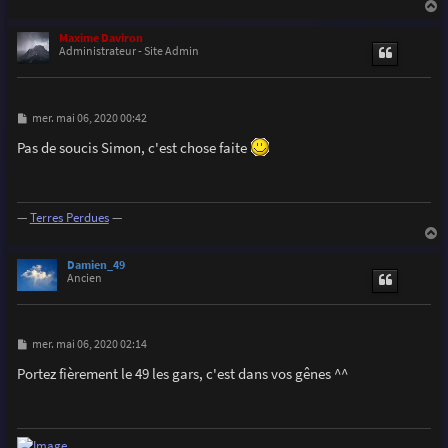
a
u
Maxime Daviron
t
Administrateur - Site Admin
M
mer. mai 06, 2020 00:42
e
s
Pas de soucis Simon, c'est chose faite
s
a
g
e
—
Terres Perdues
—
a
u
Damien_49
t
Ancien
M
mer. mai 06, 2020 02:14
e
s
Portez fièrement le 49 les gars, c'est dans vos gênes ^^
s
a
g
e