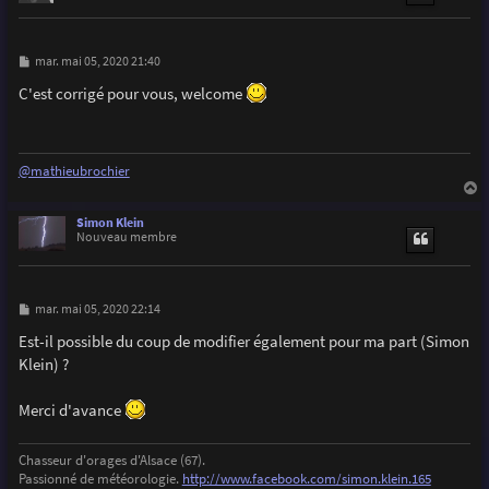
M
mar. mai 05, 2020 21:40
e
s
C'est corrigé pour vous, welcome
s
a
g
e
@mathieubrochier
a
u
Simon Klein
t
Nouveau membre
M
mar. mai 05, 2020 22:14
e
s
Est-il possible du coup de modifier également pour ma part (Simon
s
Klein) ?
a
g
e
Merci d'avance
Chasseur d'orages d'Alsace (67).
Passionné de météorologie.
http://www.facebook.com/simon.klein.165