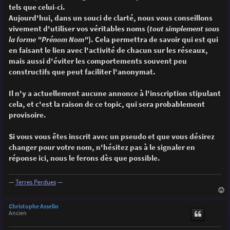
g
tels que celui-ci.
e
Aujourd'hui, dans un souci de clarté, nous vous conseillons
vivement d'utiliser vos véritables noms (
tout simplement sous
la forme "Prénom Nom"
). Cela permettra de savoir qui est qui
en faisant le lien avec l'activité de chacun sur les réseaux,
mais aussi d'éviter les comportements souvent peu
constructifs que peut faciliter l'anonymat.
Il n'y a actuellement aucune annonce à l'inscription stipulant
cela, et c'est la raison de ce topic, qui sera probablement
provisoire.
Si vous vous êtes inscrit avec un pseudo et que vous désirez
changer pour votre nom, n'hésitez pas à le signaler en
réponse ici, nous le ferons dès que possible.
—
Terres Perdues
—
a
u
Christophe Asselin
t
Ancien