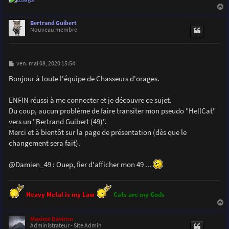
a
u
Bertrand Guibert
t
Nouveau membre
M
ven. mai 08, 2020 15:54
e
s
Bonjour à toute l'équipe de Chasseurs d'orages.
s
a
g
ENFIN réussi à me connecter et je découvre ce sujet.
e
Du coup, aucun problème de faire transiter mon pseudo "HellCat"
vers un "Bertrand Guibert (49)".
Merci et à bientôt sur la page de présentation (dès que le
changement sera fait).
@Damien_49 : Ouep, fier d'afficher mon 49 ...
Heavy Metal is my Law
Cats are my Gods
a
u
Maxime Daviron
t
Administrateur - Site Admin