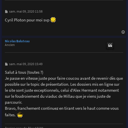
M
sam. mai 09, 2020 11:58
e
s
Cyril Ploton pour moi svp
s
a
g
e
a
u
Nicolas Baluteau
t
Ancien
M
sam. mai 09, 2020 15:49
e
s
Salut à tous (toutes ?)
s
Je passe en vitesse juste pour faire coucou avant de revenir dès que
a
g
possible sur le topic de présentation. Les dossiers mis en ligne sur
e
le site sont juste exceptionnels, celui d'Alex Hermant notamment
sur le foudroiement du viaduc de Millau que je viens juste de
parcourir.
Bravo, franchement continuez en tirant vers le haut comme vous
faites.
Ancien pseudo Nico17/69