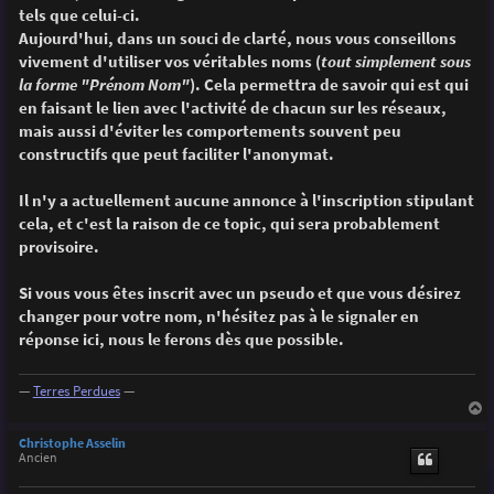
g
tels que celui-ci.
e
Aujourd'hui, dans un souci de clarté, nous vous conseillons
vivement d'utiliser vos véritables noms (
tout simplement sous
la forme "Prénom Nom"
). Cela permettra de savoir qui est qui
en faisant le lien avec l'activité de chacun sur les réseaux,
mais aussi d'éviter les comportements souvent peu
constructifs que peut faciliter l'anonymat.
Il n'y a actuellement aucune annonce à l'inscription stipulant
cela, et c'est la raison de ce topic, qui sera probablement
provisoire.
Si vous vous êtes inscrit avec un pseudo et que vous désirez
changer pour votre nom, n'hésitez pas à le signaler en
réponse ici, nous le ferons dès que possible.
—
Terres Perdues
—
a
u
Christophe Asselin
t
Ancien