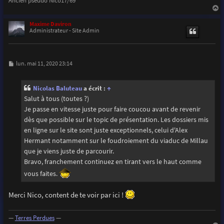
a
u
Maxime Daviron
t
Administrateur - Site Admin
M
lun. mai 11, 2020 23:14
e
s
s
Nicolas Baluteau
a écrit :
↑
a
g
Salut à tous (toutes ?)
e
Je passe en vitesse juste pour faire coucou avant de revenir
dès que possible sur le topic de présentation. Les dossiers mis
en ligne sur le site sont juste exceptionnels, celui d'Alex
Hermant notamment sur le foudroiement du viaduc de Millau
que je viens juste de parcourir.
Bravo, franchement continuez en tirant vers le haut comme
vous faites.
Merci Nico, content de te voir par ici !
—
Terres Perdues
—