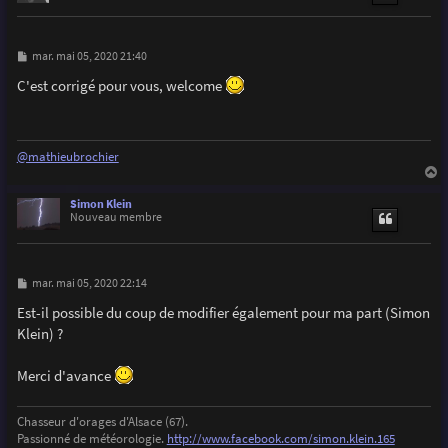
M
mar. mai 05, 2020 21:40
e
s
C'est corrigé pour vous, welcome
s
a
g
e
@mathieubrochier
a
u
Simon Klein
t
Nouveau membre
M
mar. mai 05, 2020 22:14
e
s
Est-il possible du coup de modifier également pour ma part (Simon
s
Klein) ?
a
g
e
Merci d'avance
Chasseur d'orages d'Alsace (67).
Passionné de météorologie.
http://www.facebook.com/simon.klein.165