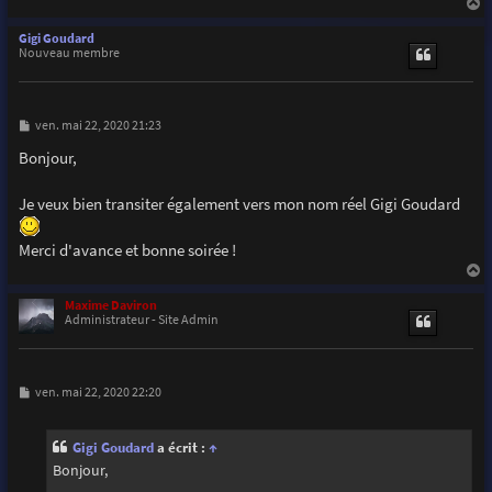
a
u
Gigi Goudard
t
Nouveau membre
M
ven. mai 22, 2020 21:23
e
s
Bonjour,
s
a
g
Je veux bien transiter également vers mon nom réel Gigi Goudard
e
Merci d'avance et bonne soirée !
a
u
Maxime Daviron
t
Administrateur - Site Admin
M
ven. mai 22, 2020 22:20
e
s
s
Gigi Goudard
a écrit :
↑
a
g
Bonjour,
e