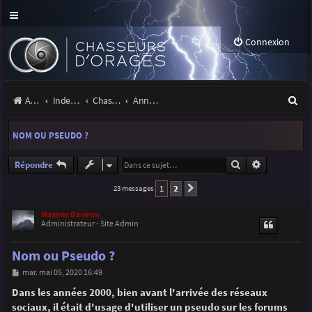
Connexion
R
Accueil
Index du forum
Chasseurs d'Orages
Annonces, actualités et information du site et du forum
e
NOM OU PSEUDO ?
c
h
Rechercher
Recherche a
Répondre
e
1
2
23 messages
Suivante
r
Maxime Daviron
Administrateur - Site Admin
c
h
Nom ou Pseudo ?
e
M
mar. mai 05, 2020 16:49
e
r
s
Dans les années 2000, bien avant l'arrivée des réseaux
s
sociaux, il était d'usage d'utiliser un pseudo sur les forums
a