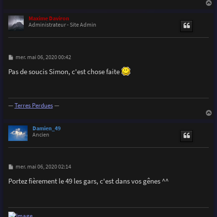
a
u
Maxime Daviron
t
Administrateur - Site Admin
M
mer. mai 06, 2020 00:42
e
s
Pas de soucis Simon, c'est chose faite
s
a
g
e
—
Terres Perdues
—
a
u
Damien_49
t
Ancien
M
mer. mai 06, 2020 02:14
e
s
Portez fièrement le 49 les gars, c'est dans vos gênes ^^
s
a
g
e