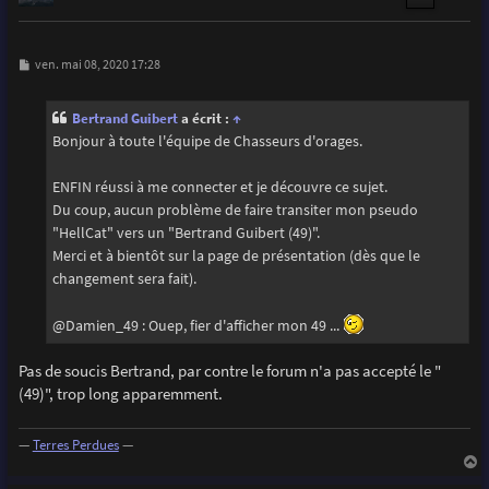
M
ven. mai 08, 2020 17:28
e
s
s
Bertrand Guibert
a écrit :
↑
a
g
Bonjour à toute l'équipe de Chasseurs d'orages.
e
ENFIN réussi à me connecter et je découvre ce sujet.
Du coup, aucun problème de faire transiter mon pseudo
"HellCat" vers un "Bertrand Guibert (49)".
Merci et à bientôt sur la page de présentation (dès que le
changement sera fait).
@Damien_49 : Ouep, fier d'afficher mon 49 ...
Pas de soucis Bertrand, par contre le forum n'a pas accepté le "
(49)", trop long apparemment.
—
Terres Perdues
—
a