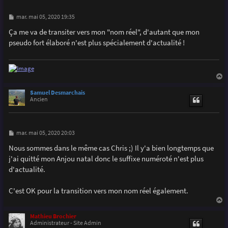
M
mar. mai 05, 2020 19:35
e
s
Ça me va de transiter vers mon "nom réel", d'autant que mon
s
pseudo fort élaboré n'est plus spécialement d'actualité !
a
g
e
a
u
Samuel Desmarchais
t
Ancien
M
mar. mai 05, 2020 20:03
e
s
Nous sommes dans le même cas Chris ;) Il y'a bien longtemps que
s
j'ai quitté mon Anjou natal donc le suffixe numéroté n'est plus
a
g
d'actualité.
e
C'est OK pour la transition vers mon nom réel également.
a
u
Mathieu Brochier
t
Administrateur - Site Admin