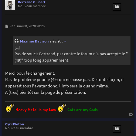
u
Bertrand Guibert
t
Nouveau membre
M
ven. mai 08, 2020 20:26
e
s
s
Maxime Daviron
a écrit :
↑
a
g
[...]
e
Pas de soucis Bertrand, par contre le forum n'a pas accepté le "
(49)", trop long apparemment.
Merci pour le changement.
Pas de problème pour le (49) qui ne passe pas. De toute façon, il
apparaît sous l'avatar donc, l'info sera là quand même.
A (très) bientôt sur la page de présentation.
Heavy Metal is my Law
Cats are my Gods
a
u
Cyril Ploton
t
Nouveau membre