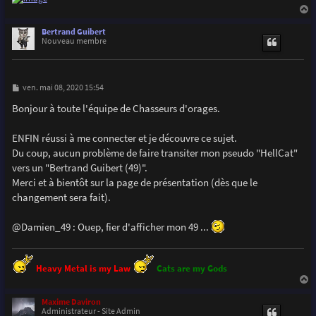
a
u
Bertrand Guibert
t
Nouveau membre
M
ven. mai 08, 2020 15:54
e
s
Bonjour à toute l'équipe de Chasseurs d'orages.
s
a
g
ENFIN réussi à me connecter et je découvre ce sujet.
e
Du coup, aucun problème de faire transiter mon pseudo "HellCat"
vers un "Bertrand Guibert (49)".
Merci et à bientôt sur la page de présentation (dès que le
changement sera fait).
@Damien_49 : Ouep, fier d'afficher mon 49 ...
Heavy Metal is my Law
Cats are my Gods
a
u
Maxime Daviron
t
Administrateur - Site Admin