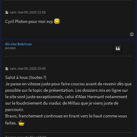
M
sam. mai 09, 2020 11:58
e
s
Cyril Ploton pour moi svp
s
a
g
e
a
u
Nicolas Baluteau
t
Ancien
M
sam. mai 09, 2020 15:49
e
s
Salut à tous (toutes ?)
s
Je passe en vitesse juste pour faire coucou avant de revenir dès que
a
g
possible sur le topic de présentation. Les dossiers mis en ligne sur
e
le site sont juste exceptionnels, celui d'Alex Hermant notamment
sur le foudroiement du viaduc de Millau que je viens juste de
parcourir.
Bravo, franchement continuez en tirant vers le haut comme vous
faites.
Ancien pseudo Nico17/69