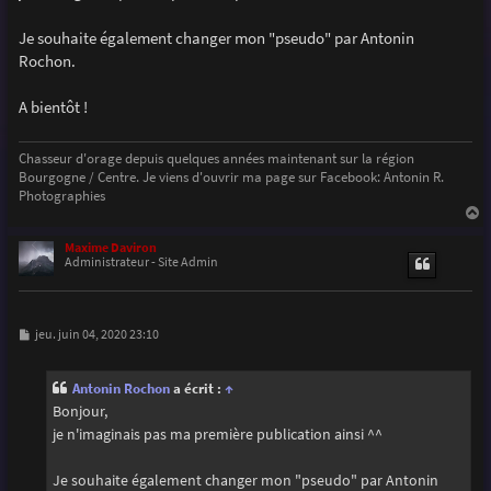
g
e
Je souhaite également changer mon "pseudo" par Antonin
Rochon.
A bientôt !
Chasseur d'orage depuis quelques années maintenant sur la région
Bourgogne / Centre. Je viens d'ouvrir ma page sur Facebook: Antonin R.
Photographies
a
u
Maxime Daviron
t
Administrateur - Site Admin
M
jeu. juin 04, 2020 23:10
e
s
s
Antonin Rochon
a écrit :
↑
a
g
Bonjour,
e
je n'imaginais pas ma première publication ainsi ^^
Je souhaite également changer mon "pseudo" par Antonin