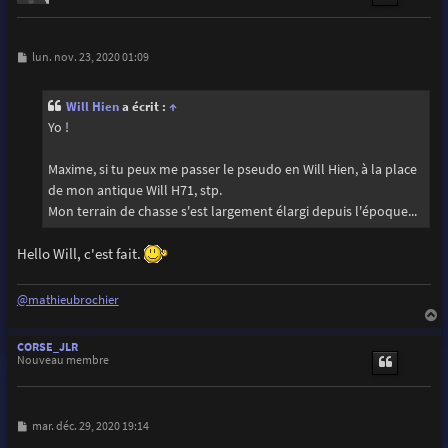
M
lun. nov. 23, 2020 01:09
e
s
s
Will Hien
a écrit :
↑
a
g
Yo !
e
Maxime, si tu peux me passer le pseudo en Will Hien, à la place
de mon antique Will H71, stp.
Mon terrain de chasse s'est largement élargi depuis l'époque...
Hello Will, c'est fait.
@mathieubrochier
a
u
CORSE_JLR
t
Nouveau membre
M
mar. déc. 29, 2020 19:14
e