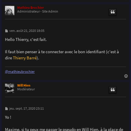
a
u
Mathieu Brochier
t
Administrateur - Site Admin
M
ven. août 21, 2020 18:05
e
s
Hello Thierry, c'est fait.
s
a
g
Il faut bien penser à te connecter avec le bon identifiant (c'est à
e
dire
Thierry Barré
).
@mathieubrochier
a
u
Will Hien
t
Modérateur
M
jeu. sept. 17, 2020 23:11
e
s
Yo !
s
a
g
Maxime, si tu peux me passer le pseudo en Will Hien, à la place de