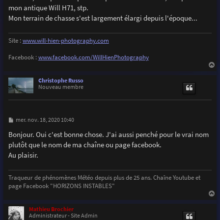
e
mon antique Will H71, stp.
Mon terrain de chasse s'est largement élargi depuis l'époque...
Site :
www.will-hien-photography.com
Facebook :
www.facebook.com/WillHienPhotography
a
u
Christophe Russo
t
Nouveau membre
M
mer. nov. 18, 2020 10:40
e
s
Bonjour. Oui c'est bonne chose. J'ai aussi penché pour le vrai nom
s
plutôt que le nom de ma chaîne ou page facebook.
a
g
Au plaisir.
e
Traqueur de phénomènes Météo depuis plus de 25 ans. Chaîne Youtube et
page Facebook "HORIZONS INSTABLES"
a
u
Mathieu Brochier
t
Administrateur - Site Admin