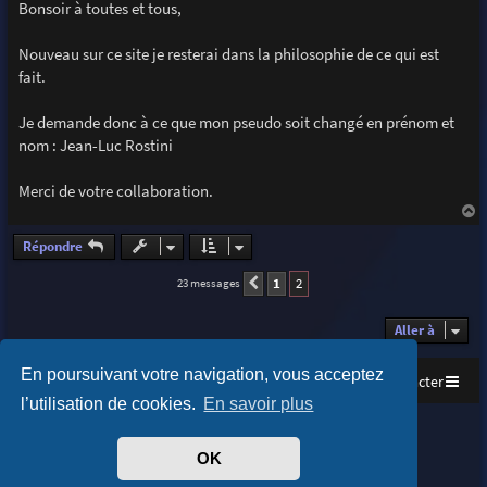
s
Bonsoir à toutes et tous,
s
a
g
Nouveau sur ce site je resterai dans la philosophie de ce qui est
e
fait.
Je demande donc à ce que mon pseudo soit changé en prénom et
nom : Jean-Luc Rostini
Merci de votre collaboration.
a
u
Répondre
t
1
2
23 messages
Précédente
Aller à
En poursuivant votre navigation, vous acceptez
Accueil
Index du forum
Nous contacter
l’utilisation de cookies.
En savoir plus
Purplexion style by
Ian Bradley
Développé par
phpBB
® Forum Software © phpBB Limited
OK
Traduit par
phpBB-fr.com
Confidentialité
|
Conditions