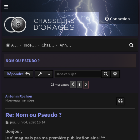
Connexion
R
Accueil
Index du forum
Chasseurs d'Orages
Annonces, actualités et information du site et du forum
e
NOM OU PSEUDO ?
c
h
Rechercher
Recherche a
Répondre
e
1
2
23 messages
Précédente
r
Antonin Rochon
Nouveau membre
c
h
Re: Nom ou Pseudo ?
e
M
jeu. juin 04, 2020 16:14
e
r
s
Bonjour,
s
je n'imaginais pas ma première publication ainsi ^^
a