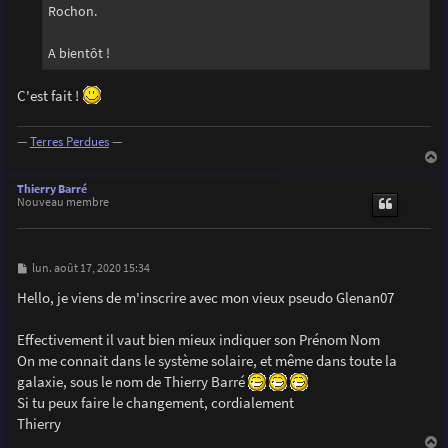
Rochon.
A bientôt !
C'est fait !
—
Terres Perdues
—
a
u
Thierry Barré
t
Nouveau membre
M
lun. août 17, 2020 15:34
e
s
Hello, je viens de m'inscrire avec mon vieux pseudo Glenan07
s
a
g
Effectivement il vaut bien mieux indiquer son Prénom Nom
e
On me connait dans le système solaire, et même dans toute la
galaxie, sous le nom de Thierry Barré
Si tu peux faire le changement, cordialement
Thierry