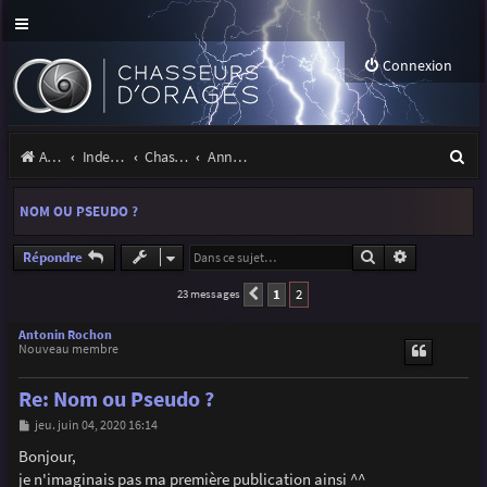
Connexion
R
Accueil
Index du forum
Chasseurs d'Orages
Annonces, actualités et information du site et du forum
e
NOM OU PSEUDO ?
c
h
Rechercher
Recherche a
Répondre
e
1
2
23 messages
Précédente
r
Antonin Rochon
Nouveau membre
c
h
Re: Nom ou Pseudo ?
e
M
jeu. juin 04, 2020 16:14
e
r
s
Bonjour,
s
je n'imaginais pas ma première publication ainsi ^^
a