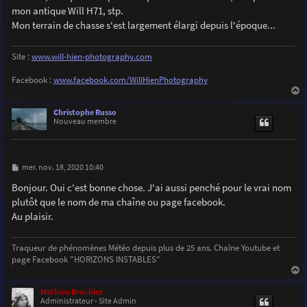
e
mon antique Will H71, stp.
Mon terrain de chasse s'est largement élargi depuis l'époque...
Site :
www.will-hien-photography.com
Facebook :
www.facebook.com/WillHienPhotography
a
u
Christophe Russo
t
Nouveau membre
M
mer. nov. 18, 2020 10:40
e
s
Bonjour. Oui c'est bonne chose. J'ai aussi penché pour le vrai nom
s
plutôt que le nom de ma chaîne ou page facebook.
a
g
Au plaisir.
e
Traqueur de phénomènes Météo depuis plus de 25 ans. Chaîne Youtube et
page Facebook "HORIZONS INSTABLES"
a
u
Mathieu Brochier
t
Administrateur - Site Admin