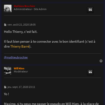
a
u
Mathieu Brochier
t
Administrateur - Site Admin
M
ven. août 21, 2020 18:05
e
s
Hello Thierry, c'est fait.
s
a
g
Il faut bien penser à te connecter avec le bon identifiant (c'est à
e
dire
Thierry Barré
).
@mathieubrochier
a
u
Will Hien
t
Modérateur
M
jeu. sept. 17, 2020 23:11
e
s
Yo !
s
a
g
Maxime, si tu peux me passer le pseudo en Will Hien, à la place de