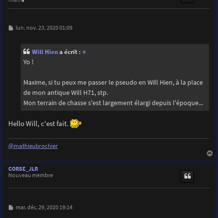
M
lun. nov. 23, 2020 01:09
e
s
s
Will Hien
a écrit :
↑
a
g
Yo !
e
Maxime, si tu peux me passer le pseudo en Will Hien, à la place
de mon antique Will H71, stp.
Mon terrain de chasse s'est largement élargi depuis l'époque...
Hello Will, c'est fait.
@mathieubrochier
a
u
CORSE_JLR
t
Nouveau membre
M
mar. déc. 29, 2020 19:14
e