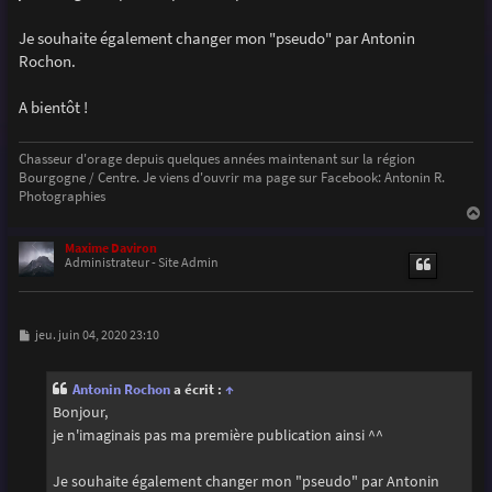
g
e
Je souhaite également changer mon "pseudo" par Antonin
Rochon.
A bientôt !
Chasseur d'orage depuis quelques années maintenant sur la région
Bourgogne / Centre. Je viens d'ouvrir ma page sur Facebook: Antonin R.
Photographies
a
u
Maxime Daviron
t
Administrateur - Site Admin
M
jeu. juin 04, 2020 23:10
e
s
s
Antonin Rochon
a écrit :
↑
a
g
Bonjour,
e
je n'imaginais pas ma première publication ainsi ^^
Je souhaite également changer mon "pseudo" par Antonin