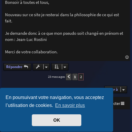
s
Bonsoir à toutes et tous,
s
a
g
Nouveau sur ce site je resterai dans la philosophie de ce qui est
e
fait.
Je demande donc à ce que mon pseudo soit changé en prénom et
nom : Jean-Luc Rostini
Merci de votre collaboration.
a
u
Répondre
t
1
2
23 messages
Précédente
Aller à
En poursuivant votre navigation, vous acceptez
Accueil
Index du forum
Nous contacter
l’utilisation de cookies.
En savoir plus
Purplexion style by
Ian Bradley
OK
Développé par
phpBB
® Forum Software © phpBB Limited
Traduit par
phpBB-fr.com
Confidentialité
|
Conditions