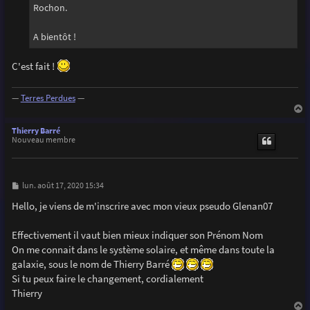
Rochon.
A bientôt !
C'est fait !
—
Terres Perdues
—
a
u
Thierry Barré
t
Nouveau membre
M
lun. août 17, 2020 15:34
e
s
Hello, je viens de m'inscrire avec mon vieux pseudo Glenan07
s
a
g
Effectivement il vaut bien mieux indiquer son Prénom Nom
e
On me connait dans le système solaire, et même dans toute la
galaxie, sous le nom de Thierry Barré
Si tu peux faire le changement, cordialement
Thierry