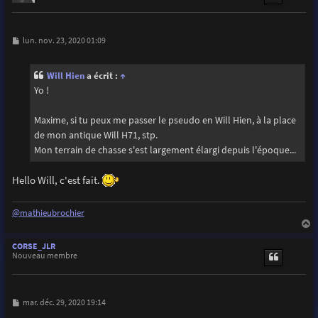
M
lun. nov. 23, 2020 01:09
e
s
s
Will Hien
a écrit :
↑
a
g
Yo !
e
Maxime, si tu peux me passer le pseudo en Will Hien, à la place
de mon antique Will H71, stp.
Mon terrain de chasse s'est largement élargi depuis l'époque...
Hello Will, c'est fait.
@mathieubrochier
a
u
CORSE_JLR
t
Nouveau membre
M
mar. déc. 29, 2020 19:14
e