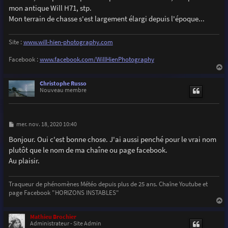
e
mon antique Will H71, stp.
Mon terrain de chasse s'est largement élargi depuis l'époque...
Site :
www.will-hien-photography.com
Facebook :
www.facebook.com/WillHienPhotography
a
u
Christophe Russo
t
Nouveau membre
M
mer. nov. 18, 2020 10:40
e
s
Bonjour. Oui c'est bonne chose. J'ai aussi penché pour le vrai nom
s
plutôt que le nom de ma chaîne ou page facebook.
a
g
Au plaisir.
e
Traqueur de phénomènes Météo depuis plus de 25 ans. Chaîne Youtube et
page Facebook "HORIZONS INSTABLES"
a
u
Mathieu Brochier
t
Administrateur - Site Admin