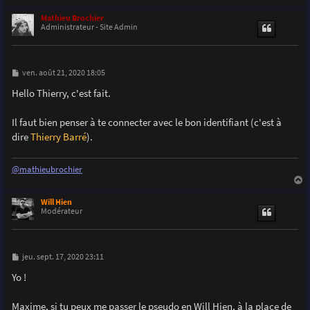
a
u
Mathieu Brochier
t
Administrateur - Site Admin
M
ven. août 21, 2020 18:05
e
s
Hello Thierry, c'est fait.
s
a
g
Il faut bien penser à te connecter avec le bon identifiant (c'est à
e
dire
Thierry Barré
).
@mathieubrochier
a
u
Will Hien
t
Modérateur
M
jeu. sept. 17, 2020 23:11
e
s
Yo !
s
a
g
Maxime, si tu peux me passer le pseudo en Will Hien, à la place de