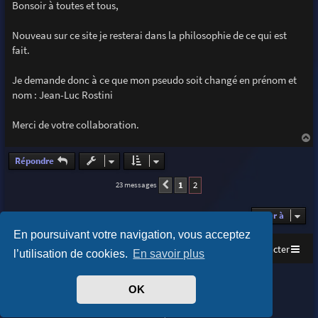
s
Bonsoir à toutes et tous,
s
a
g
Nouveau sur ce site je resterai dans la philosophie de ce qui est
e
fait.
Je demande donc à ce que mon pseudo soit changé en prénom et
nom : Jean-Luc Rostini
Merci de votre collaboration.
a
u
Répondre
t
1
2
23 messages
Précédente
Aller à
En poursuivant votre navigation, vous acceptez
Accueil
Index du forum
Nous contacter
l’utilisation de cookies.
En savoir plus
Purplexion style by
Ian Bradley
OK
Développé par
phpBB
® Forum Software © phpBB Limited
Traduit par
phpBB-fr.com
Confidentialité
|
Conditions