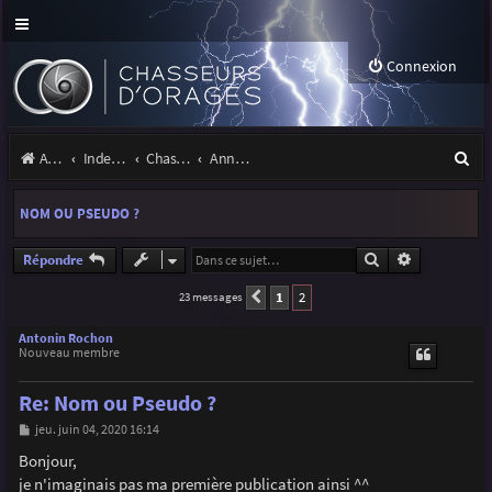
Connexion
R
Accueil
Index du forum
Chasseurs d'Orages
Annonces, actualités et information du site et du forum
e
NOM OU PSEUDO ?
c
h
Rechercher
Recherche a
Répondre
e
1
2
23 messages
Précédente
r
Antonin Rochon
Nouveau membre
c
h
Re: Nom ou Pseudo ?
e
M
jeu. juin 04, 2020 16:14
e
r
s
Bonjour,
s
je n'imaginais pas ma première publication ainsi ^^
a