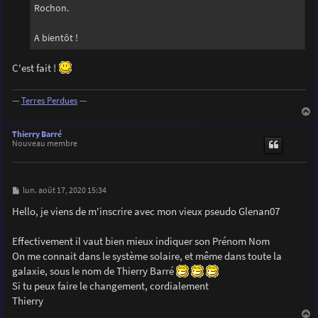
Rochon.
A bientôt !
C'est fait !
—
Terres Perdues
—
a
u
Thierry Barré
t
Nouveau membre
M
lun. août 17, 2020 15:34
e
s
Hello, je viens de m'inscrire avec mon vieux pseudo Glenan07
s
a
g
Effectivement il vaut bien mieux indiquer son Prénom Nom
e
On me connait dans le système solaire, et même dans toute la
galaxie, sous le nom de Thierry Barré
Si tu peux faire le changement, cordialement
Thierry