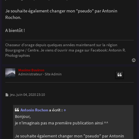
g
e
Je souhaite également changer mon "pseudo" par Antonin
Rochon.
A bientôt !
Chasseur d'orage depuis quelques années maintenant sur la région
Bourgogne / Centre. Je viens d'ouvrir ma page sur Facebook: Antonin R.
Photographies
a
u
Maxime Daviron
t
Administrateur - Site Admin
M
jeu. juin 04, 2020 23:10
e
s
s
Antonin Rochon
a écrit :
↑
a
g
Bonjour,
e
je n'imaginais pas ma première publication ainsi ^^
Je souhaite également changer mon "pseudo" par Antonin