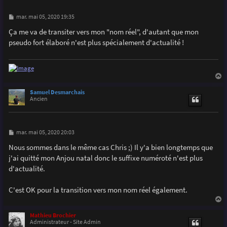
M
mar. mai 05, 2020 19:35
e
s
Ça me va de transiter vers mon "nom réel", d'autant que mon
s
pseudo fort élaboré n'est plus spécialement d'actualité !
a
g
e
a
u
Samuel Desmarchais
t
Ancien
M
mar. mai 05, 2020 20:03
e
s
Nous sommes dans le même cas Chris ;) Il y'a bien longtemps que
s
j'ai quitté mon Anjou natal donc le suffixe numéroté n'est plus
a
g
d'actualité.
e
C'est OK pour la transition vers mon nom réel également.
a
u
Mathieu Brochier
t
Administrateur - Site Admin