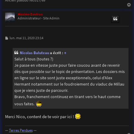
a
u
Maxime Daviron
t
Administrateur - Site Admin
M
lun. mai 11, 2020 23:14
e
s
s
Nicolas Baluteau
a écrit :
↑
a
g
Salut à tous (toutes ?)
e
Je passe en vitesse juste pour faire coucou avant de revenir
dès que possible sur le topic de présentation. Les dossiers mis
en ligne sur le site sont juste exceptionnels, celui d'Alex
Hermant notamment sur le foudroiement du viaduc de Millau
que je viens juste de parcourir.
Bravo, franchement continuez en tirant vers le haut comme
vous faites.
Merci Nico, content de te voir par ici !
—
Terres Perdues
—