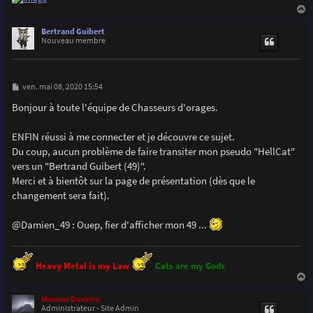
a
u
Bertrand Guibert
t
Nouveau membre
M
ven. mai 08, 2020 15:54
e
s
Bonjour à toute l'équipe de Chasseurs d'orages.
s
a
g
ENFIN réussi à me connecter et je découvre ce sujet.
e
Du coup, aucun problème de faire transiter mon pseudo "HellCat"
vers un "Bertrand Guibert (49)".
Merci et à bientôt sur la page de présentation (dès que le
changement sera fait).
@Damien_49 : Ouep, fier d'afficher mon 49 ...
Heavy Metal is my Law
Cats are my Gods
a
u
Maxime Daviron
t
Administrateur - Site Admin