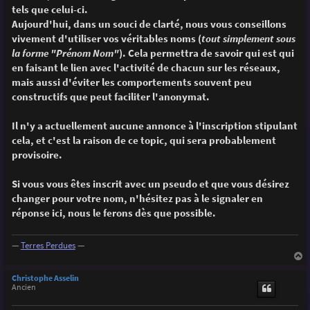
g
tels que celui-ci.
e
Aujourd'hui, dans un souci de clarté, nous vous conseillons
vivement d'utiliser vos véritables noms (
tout simplement sous
la forme "Prénom Nom"
). Cela permettra de savoir qui est qui
en faisant le lien avec l'activité de chacun sur les réseaux,
mais aussi d'éviter les comportements souvent peu
constructifs que peut faciliter l'anonymat.
Il n'y a actuellement aucune annonce à l'inscription stipulant
cela, et c'est la raison de ce topic, qui sera probablement
provisoire.
Si vous vous êtes inscrit avec un pseudo et que vous désirez
changer pour votre nom, n'hésitez pas à le signaler en
réponse ici, nous le ferons dès que possible.
—
Terres Perdues
—
a
u
Christophe Asselin
t
Ancien