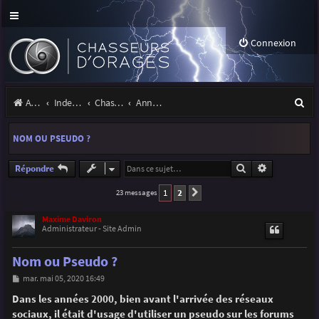
Connexion
R
Accueil
Index du forum
Chasseurs d'Orages
Annonces, actualités et information du site et du forum
e
NOM OU PSEUDO ?
c
h
Rechercher
Recherche a
Répondre
e
1
2
23 messages
Suivante
r
Maxime Daviron
Administrateur - Site Admin
c
h
Nom ou Pseudo ?
e
M
mar. mai 05, 2020 16:49
e
r
s
Dans les années 2000, bien avant l'arrivée des réseaux
s
sociaux, il était d'usage d'utiliser un pseudo sur les forums
a