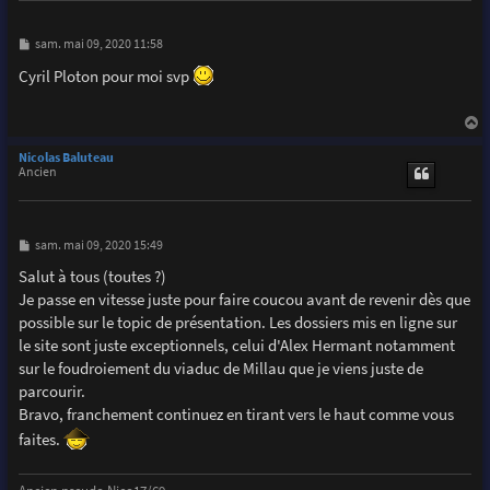
M
sam. mai 09, 2020 11:58
e
s
Cyril Ploton pour moi svp
s
a
g
e
a
u
Nicolas Baluteau
t
Ancien
M
sam. mai 09, 2020 15:49
e
s
Salut à tous (toutes ?)
s
Je passe en vitesse juste pour faire coucou avant de revenir dès que
a
g
possible sur le topic de présentation. Les dossiers mis en ligne sur
e
le site sont juste exceptionnels, celui d'Alex Hermant notamment
sur le foudroiement du viaduc de Millau que je viens juste de
parcourir.
Bravo, franchement continuez en tirant vers le haut comme vous
faites.
Ancien pseudo Nico17/69