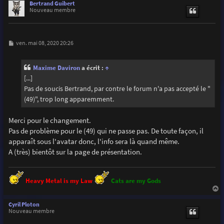
u
Bertrand Guibert
t
Nouveau membre
M
ven. mai 08, 2020 20:26
e
s
s
Maxime Daviron
a écrit :
↑
a
g
[...]
e
Pas de soucis Bertrand, par contre le forum n'a pas accepté le "
(49)", trop long apparemment.
Merci pour le changement.
Pas de problème pour le (49) qui ne passe pas. De toute façon, il
apparaît sous l'avatar donc, l'info sera là quand même.
A (très) bientôt sur la page de présentation.
Heavy Metal is my Law
Cats are my Gods
a
u
Cyril Ploton
t
Nouveau membre