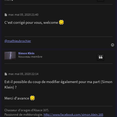
M
mar. mai 05, 2020 21:40
e
s
C'est corrigé pour vous, welcome
s
a
g
e
@mathieubrochier
a
u
Simon Klein
t
Nouveau membre
M
mar. mai 05, 2020 22:14
e
s
Est-il possible du coup de modifier également pour ma part (Simon
s
Klein) ?
a
g
e
Merci d'avance
Chasseur d'orages d'Alsace (67).
Passionné de météorologie.
http://www.facebook.com/simon.klein.165