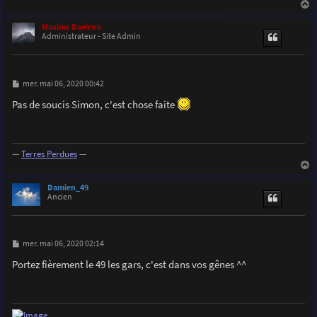
a
u
Maxime Daviron
t
Administrateur - Site Admin
M
mer. mai 06, 2020 00:42
e
s
Pas de soucis Simon, c'est chose faite
s
a
g
e
—
Terres Perdues
—
a
u
Damien_49
t
Ancien
M
mer. mai 06, 2020 02:14
e
s
Portez fièrement le 49 les gars, c'est dans vos gênes ^^
s
a
g
e