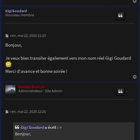
a
u
Gigi Goudard
t
Nouveau membre
M
ven. mai 22, 2020 21:23
e
s
Bonjour,
s
a
g
Je veux bien transiter également vers mon nom réel Gigi Goudard
e
Merci d'avance et bonne soirée !
a
u
Maxime Daviron
t
Administrateur - Site Admin
M
ven. mai 22, 2020 22:20
e
s
s
Gigi Goudard
a écrit :
↑
a
g
Bonjour,
e