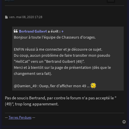
M
ven. mai 08, 2020 17:28
e
s
s
Bertrand Guibert
a écrit :
↑
a
g
Bonjour à toute l'équipe de Chasseurs d'orages.
e
ENFIN réussi à me connecter et je découvre ce sujet.
Du coup, aucun problème de faire transiter mon pseudo
"HellCat" vers un "Bertrand Guibert (49)".
Merci et à bientôt sur la page de présentation (dès que le
changement sera fait).
@Damien_49 : Ouep, fier d'afficher mon 49 ...
Pas de soucis Bertrand, par contre le forum n'a pas accepté le "
(49)", trop long apparemment.
—
Terres Perdues
—
a