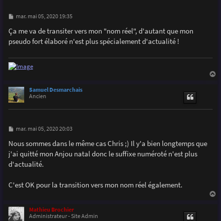
M
mar. mai 05, 2020 19:35
e
s
Ça me va de transiter vers mon "nom réel", d'autant que mon
s
pseudo fort élaboré n'est plus spécialement d'actualité !
a
g
e
a
u
Samuel Desmarchais
t
Ancien
M
mar. mai 05, 2020 20:03
e
s
Nous sommes dans le même cas Chris ;) Il y'a bien longtemps que
s
j'ai quitté mon Anjou natal donc le suffixe numéroté n'est plus
a
g
d'actualité.
e
C'est OK pour la transition vers mon nom réel également.
a
u
Mathieu Brochier
t
Administrateur - Site Admin