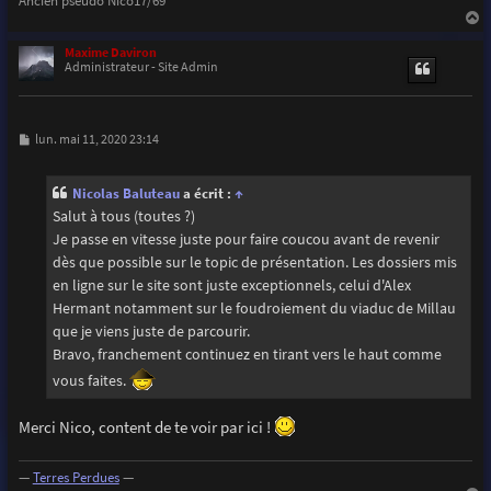
a
u
Maxime Daviron
t
Administrateur - Site Admin
M
lun. mai 11, 2020 23:14
e
s
s
Nicolas Baluteau
a écrit :
↑
a
g
Salut à tous (toutes ?)
e
Je passe en vitesse juste pour faire coucou avant de revenir
dès que possible sur le topic de présentation. Les dossiers mis
en ligne sur le site sont juste exceptionnels, celui d'Alex
Hermant notamment sur le foudroiement du viaduc de Millau
que je viens juste de parcourir.
Bravo, franchement continuez en tirant vers le haut comme
vous faites.
Merci Nico, content de te voir par ici !
—
Terres Perdues
—