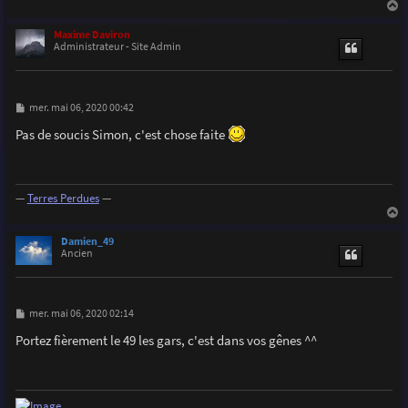
a
u
Maxime Daviron
t
Administrateur - Site Admin
M
mer. mai 06, 2020 00:42
e
s
Pas de soucis Simon, c'est chose faite
s
a
g
e
—
Terres Perdues
—
a
u
Damien_49
t
Ancien
M
mer. mai 06, 2020 02:14
e
s
Portez fièrement le 49 les gars, c'est dans vos gênes ^^
s
a
g
e