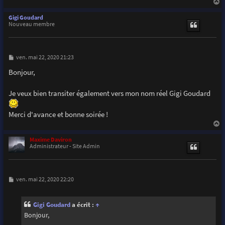
a
u
Gigi Goudard
t
Nouveau membre
M
ven. mai 22, 2020 21:23
e
s
Bonjour,
s
a
g
Je veux bien transiter également vers mon nom réel Gigi Goudard
e
Merci d'avance et bonne soirée !
a
u
Maxime Daviron
t
Administrateur - Site Admin
M
ven. mai 22, 2020 22:20
e
s
s
Gigi Goudard
a écrit :
↑
a
g
Bonjour,
e