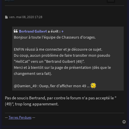
M
ven. mai 08, 2020 17:28
e
s
s
Bertrand Guibert
a écrit :
↑
a
g
Bonjour à toute l'équipe de Chasseurs d'orages.
e
ENFIN réussi à me connecter et je découvre ce sujet.
Du coup, aucun problème de faire transiter mon pseudo
"HellCat" vers un "Bertrand Guibert (49)".
Merci et à bientôt sur la page de présentation (dès que le
changement sera fait).
@Damien_49 : Ouep, fier d'afficher mon 49 ...
Pas de soucis Bertrand, par contre le forum n'a pas accepté le "
(49)", trop long apparemment.
—
Terres Perdues
—
a