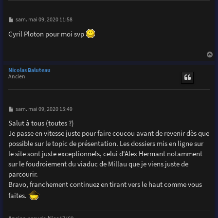
M
sam. mai 09, 2020 11:58
e
s
Cyril Ploton pour moi svp
s
a
g
e
a
u
Nicolas Baluteau
t
Ancien
M
sam. mai 09, 2020 15:49
e
s
Salut à tous (toutes ?)
s
Je passe en vitesse juste pour faire coucou avant de revenir dès que
a
g
possible sur le topic de présentation. Les dossiers mis en ligne sur
e
le site sont juste exceptionnels, celui d'Alex Hermant notamment
sur le foudroiement du viaduc de Millau que je viens juste de
parcourir.
Bravo, franchement continuez en tirant vers le haut comme vous
faites.
Ancien pseudo Nico17/69