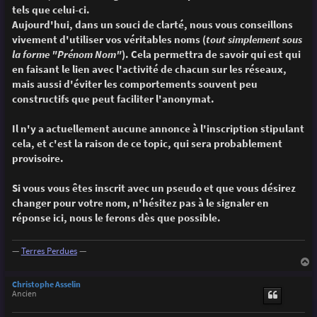
g
tels que celui-ci.
e
Aujourd'hui, dans un souci de clarté, nous vous conseillons
vivement d'utiliser vos véritables noms (
tout simplement sous
la forme "Prénom Nom"
). Cela permettra de savoir qui est qui
en faisant le lien avec l'activité de chacun sur les réseaux,
mais aussi d'éviter les comportements souvent peu
constructifs que peut faciliter l'anonymat.
Il n'y a actuellement aucune annonce à l'inscription stipulant
cela, et c'est la raison de ce topic, qui sera probablement
provisoire.
Si vous vous êtes inscrit avec un pseudo et que vous désirez
changer pour votre nom, n'hésitez pas à le signaler en
réponse ici, nous le ferons dès que possible.
—
Terres Perdues
—
a
u
Christophe Asselin
t
Ancien