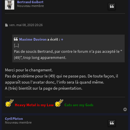
u
Bertrand Guibert
t
Nouveau membre
M
ven. mai 08, 2020 20:26
e
s
s
Maxime Daviron
a écrit :
↑
a
g
[...]
e
Pas de soucis Bertrand, par contre le forum n'a pas accepté le "
(49)", trop long apparemment.
Merci pour le changement.
Pas de problème pour le (49) qui ne passe pas. De toute façon, il
apparaît sous l'avatar donc, l'info sera là quand même.
A (très) bientôt sur la page de présentation.
Heavy Metal is my Law
Cats are my Gods
a
u
Cyril Ploton
t
Nouveau membre