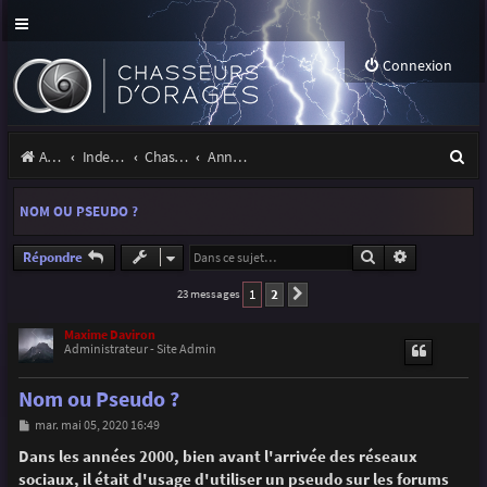
Connexion
R
Accueil
Index du forum
Chasseurs d'Orages
Annonces, actualités et information du site et du forum
e
NOM OU PSEUDO ?
c
h
Rechercher
Recherche a
Répondre
e
1
2
23 messages
Suivante
r
Maxime Daviron
Administrateur - Site Admin
c
h
Nom ou Pseudo ?
e
M
mar. mai 05, 2020 16:49
e
r
s
Dans les années 2000, bien avant l'arrivée des réseaux
s
sociaux, il était d'usage d'utiliser un pseudo sur les forums
a