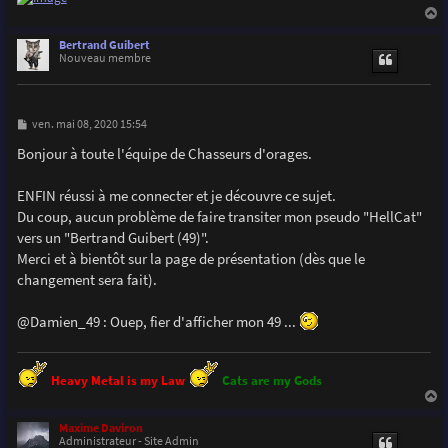
a
u
Bertrand Guibert
t
Nouveau membre
M
ven. mai 08, 2020 15:54
e
s
Bonjour à toute l'équipe de Chasseurs d'orages.
s
a
g
ENFIN réussi à me connecter et je découvre ce sujet.
e
Du coup, aucun problème de faire transiter mon pseudo "HellCat"
vers un "Bertrand Guibert (49)".
Merci et à bientôt sur la page de présentation (dès que le
changement sera fait).
@Damien_49 : Ouep, fier d'afficher mon 49 ...
Heavy Metal is my Law
Cats are my Gods
a
u
Maxime Daviron
t
Administrateur - Site Admin