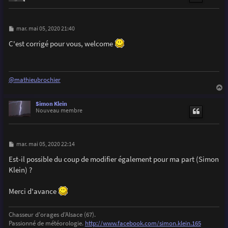
M
mar. mai 05, 2020 21:40
e
s
C'est corrigé pour vous, welcome
s
a
g
e
@mathieubrochier
a
u
Simon Klein
t
Nouveau membre
M
mar. mai 05, 2020 22:14
e
s
Est-il possible du coup de modifier également pour ma part (Simon
s
Klein) ?
a
g
e
Merci d'avance
Chasseur d'orages d'Alsace (67).
Passionné de météorologie.
http://www.facebook.com/simon.klein.165