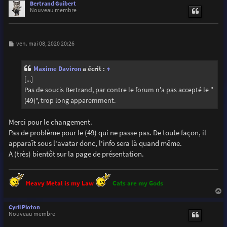
u
Bertrand Guibert
t
Nouveau membre
M
ven. mai 08, 2020 20:26
e
s
s
Maxime Daviron
a écrit :
↑
a
g
[...]
e
Pas de soucis Bertrand, par contre le forum n'a pas accepté le "
(49)", trop long apparemment.
Merci pour le changement.
Pas de problème pour le (49) qui ne passe pas. De toute façon, il
apparaît sous l'avatar donc, l'info sera là quand même.
A (très) bientôt sur la page de présentation.
Heavy Metal is my Law
Cats are my Gods
a
u
Cyril Ploton
t
Nouveau membre