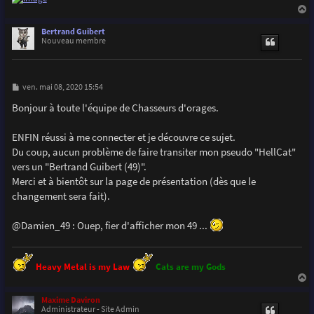
a
u
Bertrand Guibert
t
Nouveau membre
M
ven. mai 08, 2020 15:54
e
s
Bonjour à toute l'équipe de Chasseurs d'orages.
s
a
g
ENFIN réussi à me connecter et je découvre ce sujet.
e
Du coup, aucun problème de faire transiter mon pseudo "HellCat"
vers un "Bertrand Guibert (49)".
Merci et à bientôt sur la page de présentation (dès que le
changement sera fait).
@Damien_49 : Ouep, fier d'afficher mon 49 ...
Heavy Metal is my Law
Cats are my Gods
a
u
Maxime Daviron
t
Administrateur - Site Admin