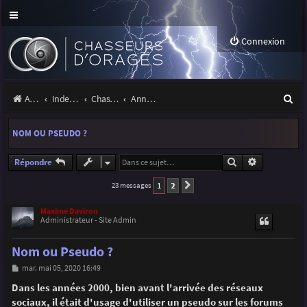
Connexion
R
Accueil
Index du forum
Chasseurs d'Orages
Annonces, actualités et information du site et du forum
e
NOM OU PSEUDO ?
c
h
Rechercher
Recherche a
Répondre
e
1
2
23 messages
Suivante
r
Maxime Daviron
Administrateur - Site Admin
c
h
Nom ou Pseudo ?
e
M
mar. mai 05, 2020 16:49
e
r
s
Dans les années 2000, bien avant l'arrivée des réseaux
s
sociaux, il était d'usage d'utiliser un pseudo sur les forums
a