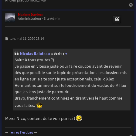
a
u
Maxime Daviron
t
Administrateur - Site Admin
M
lun. mai 11, 2020 23:14
e
s
s
Nicolas Baluteau
a écrit :
↑
a
g
Salut à tous (toutes ?)
e
Je passe en vitesse juste pour faire coucou avant de revenir
dès que possible sur le topic de présentation. Les dossiers mis
en ligne sur le site sont juste exceptionnels, celui d'Alex
Hermant notamment sur le foudroiement du viaduc de Millau
que je viens juste de parcourir.
Bravo, franchement continuez en tirant vers le haut comme
vous faites.
Merci Nico, content de te voir par ici !
—
Terres Perdues
—