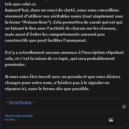
g
tels que celui-ci.
e
Aujourd'hui, dans un souci de clarté, nous vous conseillons
vivement d'utiliser vos véritables noms (
tout simplement sous
la forme "Prénom Nom"
). Cela permettra de savoir qui est qui
en faisant le lien avec l'activité de chacun sur les réseaux,
mais aussi d'éviter les comportements souvent peu
constructifs que peut faciliter l'anonymat.
Il n'y a actuellement aucune annonce à l'inscription stipulant
cela, et c'est la raison de ce topic, qui sera probablement
provisoire.
Si vous vous êtes inscrit avec un pseudo et que vous désirez
changer pour votre nom, n'hésitez pas à le signaler en
réponse ici, nous le ferons dès que possible.
—
Terres Perdues
—
a
u
Christophe Asselin
t
Ancien