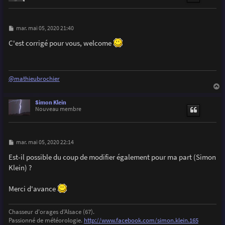
M
mar. mai 05, 2020 21:40
e
s
C'est corrigé pour vous, welcome
s
a
g
e
@mathieubrochier
a
u
Simon Klein
t
Nouveau membre
M
mar. mai 05, 2020 22:14
e
s
Est-il possible du coup de modifier également pour ma part (Simon
s
Klein) ?
a
g
e
Merci d'avance
Chasseur d'orages d'Alsace (67).
Passionné de météorologie.
http://www.facebook.com/simon.klein.165