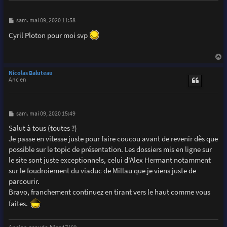
M
sam. mai 09, 2020 11:58
e
s
Cyril Ploton pour moi svp
s
a
g
e
a
u
Nicolas Baluteau
t
Ancien
M
sam. mai 09, 2020 15:49
e
s
Salut à tous (toutes ?)
s
Je passe en vitesse juste pour faire coucou avant de revenir dès que
a
g
possible sur le topic de présentation. Les dossiers mis en ligne sur
e
le site sont juste exceptionnels, celui d'Alex Hermant notamment
sur le foudroiement du viaduc de Millau que je viens juste de
parcourir.
Bravo, franchement continuez en tirant vers le haut comme vous
faites.
Ancien pseudo Nico17/69