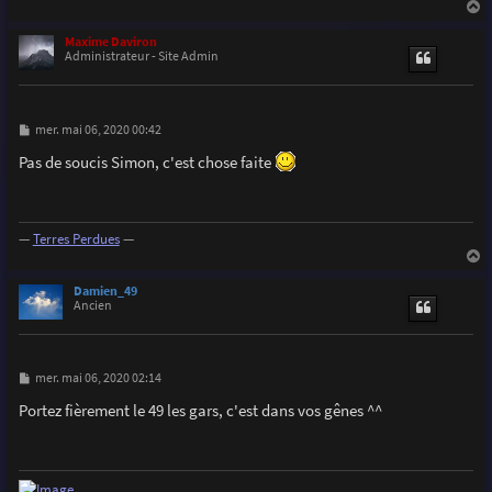
a
u
Maxime Daviron
t
Administrateur - Site Admin
M
mer. mai 06, 2020 00:42
e
s
Pas de soucis Simon, c'est chose faite
s
a
g
e
—
Terres Perdues
—
a
u
Damien_49
t
Ancien
M
mer. mai 06, 2020 02:14
e
s
Portez fièrement le 49 les gars, c'est dans vos gênes ^^
s
a
g
e