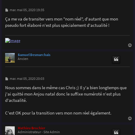
M
mar. mai 05, 2020 19:35
e
s
Ça me va de transiter vers mon "nom réel", d'autant que mon
s
pseudo fort élaboré n'est plus spécialement d'actualité !
a
g
e
a
u
Samuel Desmarchais
t
Ancien
M
mar. mai 05, 2020 20:03
e
s
Nous sommes dans le même cas Chris ;) Il y'a bien longtemps que
s
j'ai quitté mon Anjou natal donc le suffixe numéroté n'est plus
a
g
d'actualité.
e
C'est OK pour la transition vers mon nom réel également.
a
u
Mathieu Brochier
t
Administrateur - Site Admin