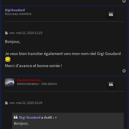
a
u
Gigi Goudard
t
Nouveau membre
M
ven. mai 22, 2020 21:23
e
s
Bonjour,
s
a
g
Je veux bien transiter également vers mon nom réel Gigi Goudard
e
Merci d'avance et bonne soirée !
a
u
Maxime Daviron
t
Administrateur - Site Admin
M
ven. mai 22, 2020 22:20
e
s
s
Gigi Goudard
a écrit :
↑
a
g
Bonjour,
e