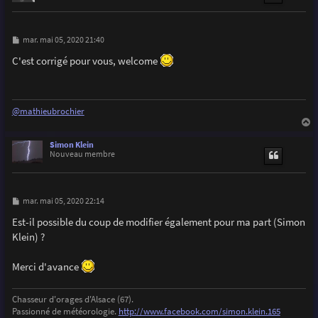
M
mar. mai 05, 2020 21:40
e
s
C'est corrigé pour vous, welcome
s
a
g
e
@mathieubrochier
a
u
Simon Klein
t
Nouveau membre
M
mar. mai 05, 2020 22:14
e
s
Est-il possible du coup de modifier également pour ma part (Simon
s
Klein) ?
a
g
e
Merci d'avance
Chasseur d'orages d'Alsace (67).
Passionné de météorologie.
http://www.facebook.com/simon.klein.165