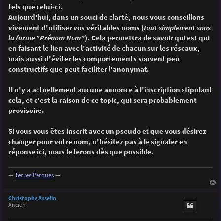
g
tels que celui-ci.
e
Aujourd'hui, dans un souci de clarté, nous vous conseillons
vivement d'utiliser vos véritables noms (
tout simplement sous
la forme "Prénom Nom"
). Cela permettra de savoir qui est qui
en faisant le lien avec l'activité de chacun sur les réseaux,
mais aussi d'éviter les comportements souvent peu
constructifs que peut faciliter l'anonymat.
Il n'y a actuellement aucune annonce à l'inscription stipulant
cela, et c'est la raison de ce topic, qui sera probablement
provisoire.
Si vous vous êtes inscrit avec un pseudo et que vous désirez
changer pour votre nom, n'hésitez pas à le signaler en
réponse ici, nous le ferons dès que possible.
—
Terres Perdues
—
a
u
Christophe Asselin
t
Ancien