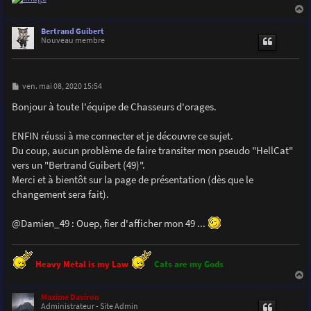
a
u
Bertrand Guibert
t
Nouveau membre
M
ven. mai 08, 2020 15:54
e
s
Bonjour à toute l'équipe de Chasseurs d'orages.
s
a
g
ENFIN réussi à me connecter et je découvre ce sujet.
e
Du coup, aucun problème de faire transiter mon pseudo "HellCat"
vers un "Bertrand Guibert (49)".
Merci et à bientôt sur la page de présentation (dès que le
changement sera fait).
@Damien_49 : Ouep, fier d'afficher mon 49 ...
Heavy Metal is my Law
Cats are my Gods
a
u
Maxime Daviron
t
Administrateur - Site Admin