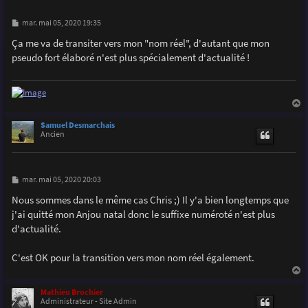
M
mar. mai 05, 2020 19:35
e
s
Ça me va de transiter vers mon "nom réel", d'autant que mon
s
pseudo fort élaboré n'est plus spécialement d'actualité !
a
g
e
a
u
Samuel Desmarchais
t
Ancien
M
mar. mai 05, 2020 20:03
e
s
Nous sommes dans le même cas Chris ;) Il y'a bien longtemps que
s
j'ai quitté mon Anjou natal donc le suffixe numéroté n'est plus
a
g
d'actualité.
e
C'est OK pour la transition vers mon nom réel également.
a
u
Mathieu Brochier
t
Administrateur - Site Admin