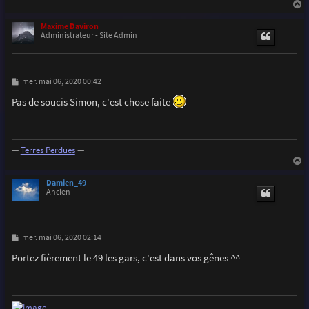
a
u
Maxime Daviron
t
Administrateur - Site Admin
M
mer. mai 06, 2020 00:42
e
s
Pas de soucis Simon, c'est chose faite
s
a
g
e
—
Terres Perdues
—
a
u
Damien_49
t
Ancien
M
mer. mai 06, 2020 02:14
e
s
Portez fièrement le 49 les gars, c'est dans vos gênes ^^
s
a
g
e