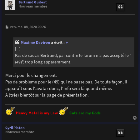
u
Bertrand Guibert
t
Nouveau membre
M
ven. mai 08, 2020 20:26
e
s
s
Maxime Daviron
a écrit :
↑
a
g
[...]
e
Pas de soucis Bertrand, par contre le forum n'a pas accepté le "
(49)", trop long apparemment.
Merci pour le changement.
Pas de problème pour le (49) qui ne passe pas. De toute façon, il
apparaît sous l'avatar donc, l'info sera là quand même.
A (très) bientôt sur la page de présentation.
Heavy Metal is my Law
Cats are my Gods
a
u
Cyril Ploton
t
Nouveau membre