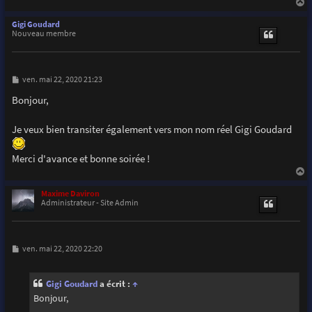
a
u
Gigi Goudard
t
Nouveau membre
M
ven. mai 22, 2020 21:23
e
s
Bonjour,
s
a
g
Je veux bien transiter également vers mon nom réel Gigi Goudard
e
Merci d'avance et bonne soirée !
a
u
Maxime Daviron
t
Administrateur - Site Admin
M
ven. mai 22, 2020 22:20
e
s
s
Gigi Goudard
a écrit :
↑
a
g
Bonjour,
e