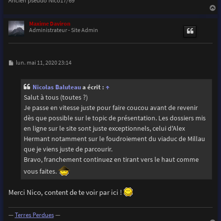
a
u
Maxime Daviron
t
Administrateur - Site Admin
M
lun. mai 11, 2020 23:14
e
s
s
Nicolas Baluteau
a écrit :
↑
a
g
Salut à tous (toutes ?)
e
Je passe en vitesse juste pour faire coucou avant de revenir
dès que possible sur le topic de présentation. Les dossiers mis
en ligne sur le site sont juste exceptionnels, celui d'Alex
Hermant notamment sur le foudroiement du viaduc de Millau
que je viens juste de parcourir.
Bravo, franchement continuez en tirant vers le haut comme
vous faites.
Merci Nico, content de te voir par ici !
—
Terres Perdues
—