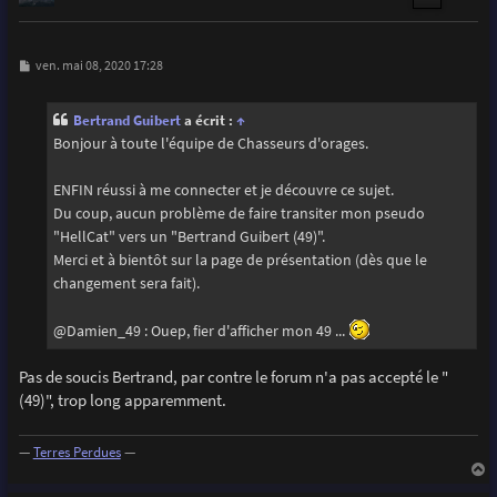
M
ven. mai 08, 2020 17:28
e
s
s
Bertrand Guibert
a écrit :
↑
a
g
Bonjour à toute l'équipe de Chasseurs d'orages.
e
ENFIN réussi à me connecter et je découvre ce sujet.
Du coup, aucun problème de faire transiter mon pseudo
"HellCat" vers un "Bertrand Guibert (49)".
Merci et à bientôt sur la page de présentation (dès que le
changement sera fait).
@Damien_49 : Ouep, fier d'afficher mon 49 ...
Pas de soucis Bertrand, par contre le forum n'a pas accepté le "
(49)", trop long apparemment.
—
Terres Perdues
—
a