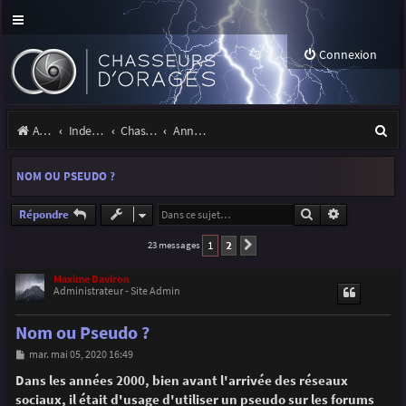
Connexion
R
Accueil
Index du forum
Chasseurs d'Orages
Annonces, actualités et information du site et du forum
e
NOM OU PSEUDO ?
c
h
Rechercher
Recherche a
Répondre
e
1
2
23 messages
Suivante
r
Maxime Daviron
Administrateur - Site Admin
c
h
Nom ou Pseudo ?
e
M
mar. mai 05, 2020 16:49
e
r
s
Dans les années 2000, bien avant l'arrivée des réseaux
s
sociaux, il était d'usage d'utiliser un pseudo sur les forums
a