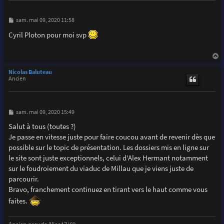
M
sam. mai 09, 2020 11:58
e
s
Cyril Ploton pour moi svp
s
a
g
e
a
u
Nicolas Baluteau
t
Ancien
M
sam. mai 09, 2020 15:49
e
s
Salut à tous (toutes ?)
s
Je passe en vitesse juste pour faire coucou avant de revenir dès que
a
g
possible sur le topic de présentation. Les dossiers mis en ligne sur
e
le site sont juste exceptionnels, celui d'Alex Hermant notamment
sur le foudroiement du viaduc de Millau que je viens juste de
parcourir.
Bravo, franchement continuez en tirant vers le haut comme vous
faites.
Ancien pseudo Nico17/69