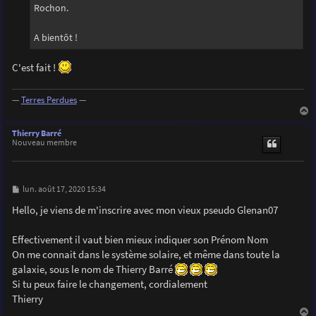
Rochon.
A bientôt !
C'est fait !
—
Terres Perdues
—
a
u
Thierry Barré
t
Nouveau membre
M
lun. août 17, 2020 15:34
e
s
Hello, je viens de m'inscrire avec mon vieux pseudo Glenan07
s
a
g
Effectivement il vaut bien mieux indiquer son Prénom Nom
e
On me connait dans le système solaire, et même dans toute la
galaxie, sous le nom de Thierry Barré
Si tu peux faire le changement, cordialement
Thierry