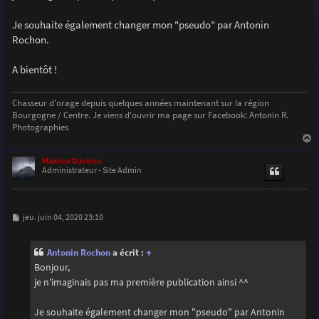
g
e
Je souhaite également changer mon "pseudo" par Antonin
Rochon.
A bientôt !
Chasseur d'orage depuis quelques années maintenant sur la région
Bourgogne / Centre. Je viens d'ouvrir ma page sur Facebook: Antonin R.
Photographies
a
u
Maxime Daviron
t
Administrateur - Site Admin
M
jeu. juin 04, 2020 23:10
e
s
s
Antonin Rochon
a écrit :
↑
a
g
Bonjour,
e
je n'imaginais pas ma première publication ainsi ^^
Je souhaite également changer mon "pseudo" par Antonin