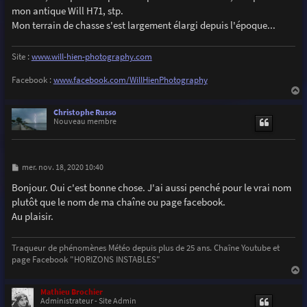
e
mon antique Will H71, stp.
Mon terrain de chasse s'est largement élargi depuis l'époque...
Site :
www.will-hien-photography.com
Facebook :
www.facebook.com/WillHienPhotography
a
u
Christophe Russo
t
Nouveau membre
M
mer. nov. 18, 2020 10:40
e
s
Bonjour. Oui c'est bonne chose. J'ai aussi penché pour le vrai nom
s
plutôt que le nom de ma chaîne ou page facebook.
a
g
Au plaisir.
e
Traqueur de phénomènes Météo depuis plus de 25 ans. Chaîne Youtube et
page Facebook "HORIZONS INSTABLES"
a
u
Mathieu Brochier
t
Administrateur - Site Admin