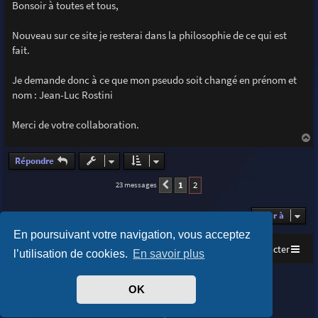
s
Bonsoir à toutes et tous,
s
a
g
Nouveau sur ce site je resterai dans la philosophie de ce qui est
e
fait.
Je demande donc à ce que mon pseudo soit changé en prénom et
nom : Jean-Luc Rostini
Merci de votre collaboration.
a
u
Répondre
t
1
2
23 messages
Précédente
Aller à
En poursuivant votre navigation, vous acceptez
Accueil
Index du forum
Nous contacter
l’utilisation de cookies.
En savoir plus
Purplexion style by
Ian Bradley
OK
Développé par
phpBB
® Forum Software © phpBB Limited
Traduit par
phpBB-fr.com
Confidentialité
|
Conditions