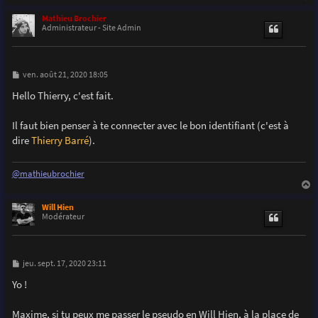
a
u
Mathieu Brochier
t
Administrateur - Site Admin
M
ven. août 21, 2020 18:05
e
s
Hello Thierry, c'est fait.
s
a
g
Il faut bien penser à te connecter avec le bon identifiant (c'est à
e
dire
Thierry Barré
).
@mathieubrochier
a
u
Will Hien
t
Modérateur
M
jeu. sept. 17, 2020 23:11
e
s
Yo !
s
a
g
Maxime, si tu peux me passer le pseudo en Will Hien, à la place de