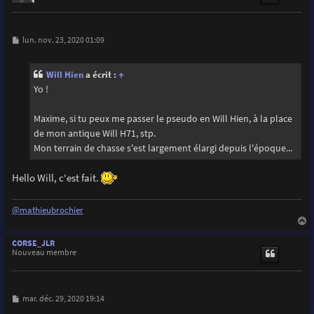
M
lun. nov. 23, 2020 01:09
e
s
s
Will Hien
a écrit :
↑
a
g
Yo !
e
Maxime, si tu peux me passer le pseudo en Will Hien, à la place
de mon antique Will H71, stp.
Mon terrain de chasse s'est largement élargi depuis l'époque...
Hello Will, c'est fait.
@mathieubrochier
a
u
CORSE_JLR
t
Nouveau membre
M
mar. déc. 29, 2020 19:14
e