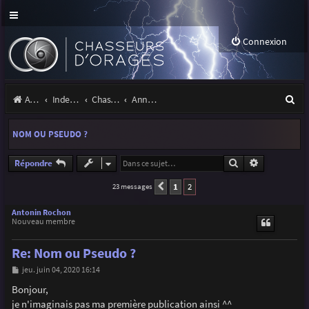
Connexion
R
Accueil
Index du forum
Chasseurs d'Orages
Annonces, actualités et information du site et du forum
e
NOM OU PSEUDO ?
c
h
Rechercher
Recherche a
Répondre
e
1
2
23 messages
Précédente
r
Antonin Rochon
Nouveau membre
c
h
Re: Nom ou Pseudo ?
e
M
jeu. juin 04, 2020 16:14
e
r
s
Bonjour,
s
je n'imaginais pas ma première publication ainsi ^^
a