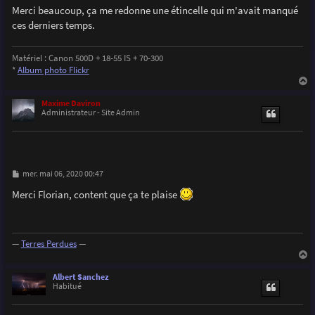
Merci beaucoup, ça me redonne une étincelle qui m'avait manqué
ces derniers temps.
Matériel : Canon 500D + 18-55 IS + 70-300
*
Album photo Flickr
a
u
Maxime Daviron
t
Administrateur - Site Admin
M
mer. mai 06, 2020 00:47
e
s
Merci Florian, content que ça te plaise
s
a
g
e
—
Terres Perdues
—
a
u
Albert Sanchez
t
Habitué