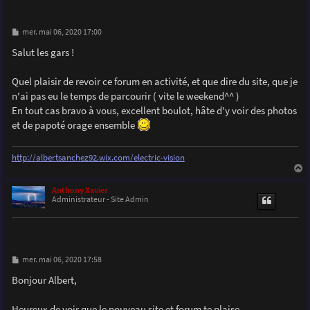
M
mer. mai 06, 2020 17:00
e
s
Salut les gars !
s
a
g
Quel plaisir de revoir ce forum en activité, et que dire du site, que je
e
n'ai pas eu le temps de parcourir ( vite le weekend^^ )
En tout cas bravo à vous, excellent boulot, hâte d'y voir des photos
et de papoté orage ensemble
http://albertsanchez92.wix.com/electric-vision
a
u
Anthony Xavier
t
Administrateur - Site Admin
M
mer. mai 06, 2020 17:58
e
s
Bonjour Albert,
s
a
g
Heureux de voir que le nouveau site et forum te plaise.