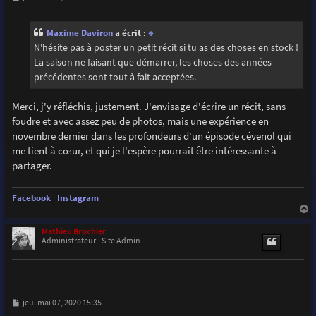
e
s
s
Maxime Daviron
a écrit :
↑
a
g
N'hésite pas à poster un petit récit si tu as des choses en stock !
e
La saison ne faisant que démarrer, les choses des années
précédentes sont tout à fait acceptées.
Merci, j'y réfléchis, justement. J'envisage d'écrire un récit, sans
foudre et avec assez peu de photos, mais une expérience en
novembre dernier dans les profondeurs d'un épisode cévenol qui
me tient à cœur, et qui je l'espère pourrait être intéressante à
partager.
Facebook
|
Instagram
a
u
Mathieu Brochier
t
Administrateur - Site Admin
M
jeu. mai 07, 2020 15:35
e