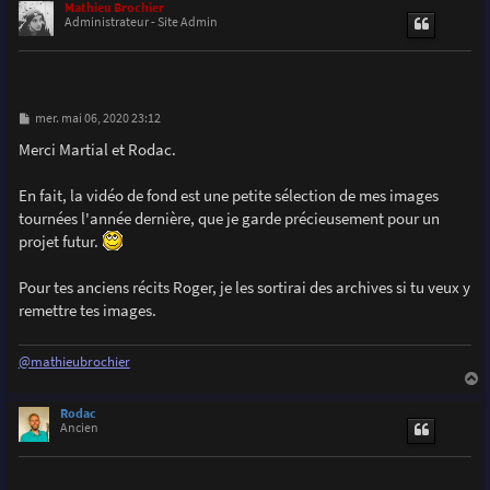
u
Mathieu Brochier
t
Administrateur - Site Admin
M
mer. mai 06, 2020 23:12
e
s
Merci Martial et Rodac.
s
a
g
En fait, la vidéo de fond est une petite sélection de mes images
e
tournées l'année dernière, que je garde précieusement pour un
projet futur.
Pour tes anciens récits Roger, je les sortirai des archives si tu veux y
remettre tes images.
@mathieubrochier
a
u
Rodac
t
Ancien