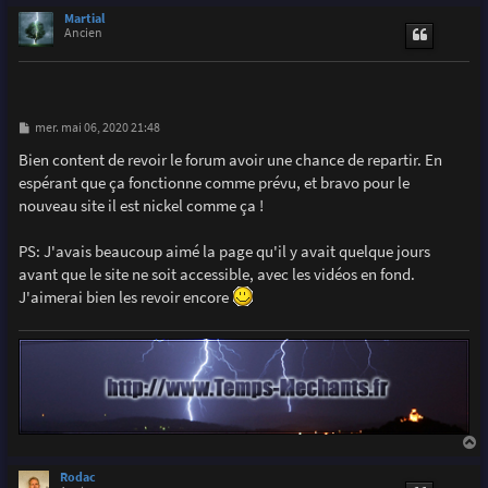
u
Martial
t
Ancien
M
mer. mai 06, 2020 21:48
e
s
Bien content de revoir le forum avoir une chance de repartir. En
s
espérant que ça fonctionne comme prévu, et bravo pour le
a
g
nouveau site il est nickel comme ça !
e
PS: J'avais beaucoup aimé la page qu'il y avait quelque jours
avant que le site ne soit accessible, avec les vidéos en fond.
J'aimerai bien les revoir encore
a
u
Rodac