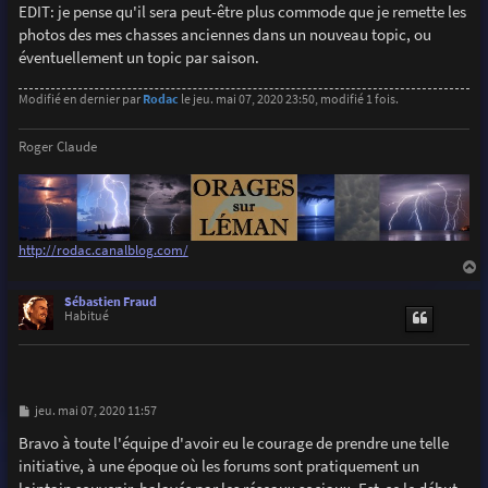
EDIT: je pense qu'il sera peut-être plus commode que je remette les
photos des mes chasses anciennes dans un nouveau topic, ou
éventuellement un topic par saison.
Modifié en dernier par
Rodac
le jeu. mai 07, 2020 23:50, modifié 1 fois.
Roger Claude
http://rodac.canalblog.com/
a
u
Sébastien Fraud
t
Habitué
M
jeu. mai 07, 2020 11:57
e
s
Bravo à toute l'équipe d'avoir eu le courage de prendre une telle
s
initiative, à une époque où les forums sont pratiquement un
a
g