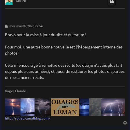
t
Ancien
M
mer. mai 06, 2020 22:54
e
s
Bravo pour la mise à jour du site et du forum !
s
a
g
Pour moi, une autre bonne nouvelle est l'hébergement interne des
e
photos.
Cela m'encourage à remettre des récits (ce que je n'avais plus fait
depuis plusieurs années), et aussi de restaurer les photos disparues
de mes anciens récits.
Roger Claude
http://rodac.canalblog.com/
a