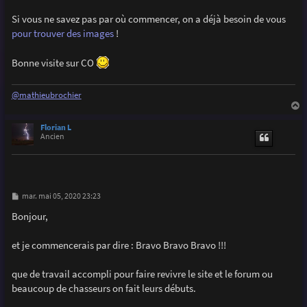
Si vous ne savez pas par où commencer, on a déjà besoin de vous
pour trouver des images
!
Bonne visite sur CO
@mathieubrochier
a
u
Florian L
t
Ancien
M
mar. mai 05, 2020 23:23
e
s
Bonjour,
s
a
g
et je commencerais par dire : Bravo Bravo Bravo !!!
e
que de travail accompli pour faire revivre le site et le forum ou
beaucoup de chasseurs on fait leurs débuts.