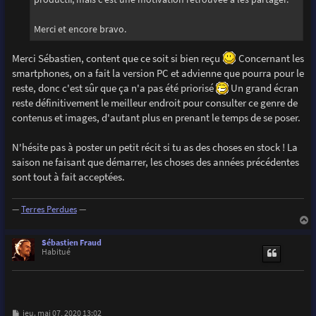
Merci et encore bravo.
Merci Sébastien, content que ce soit si bien reçu
Concernant les
smartphones, on a fait la version PC et advienne que pourra pour le
reste, donc c'est sûr que ça n'a pas été priorisé
Un grand écran
reste définitivement le meilleur endroit pour consulter ce genre de
contenus et images, d'autant plus en prenant le temps de se poser.
N'hésite pas à poster un petit récit si tu as des choses en stock ! La
saison ne faisant que démarrer, les choses des années précédentes
sont tout à fait acceptées.
—
Terres Perdues
—
a
u
Sébastien Fraud
t
Habitué
M
jeu. mai 07, 2020 13:02