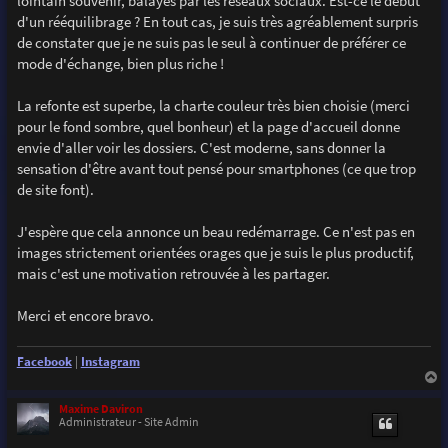
lointain souvenir, balayés par les réseaux sociaux. Est-ce le début
e
d'un rééquilibrage ? En tout cas, je suis très agréablement surpris
de constater que je ne suis pas le seul à continuer de préférer ce
mode d'échange, bien plus riche !
La refonte est superbe, la charte couleur très bien choisie (merci
pour le fond sombre, quel bonheur) et la page d'accueil donne
envie d'aller voir les dossiers. C'est moderne, sans donner la
sensation d'être avant tout pensé pour smartphones (ce que trop
de site font).
J'espère que cela annonce un beau redémarrage. Ce n'est pas en
images strictement orientées orages que je suis le plus productif,
mais c'est une motivation retrouvée à les partager.
Merci et encore bravo.
Facebook
|
Instagram
a
u
Maxime Daviron
t
Administrateur - Site Admin