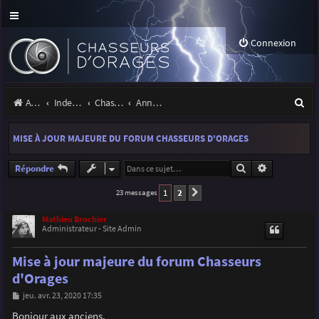
Connexion
R
Accueil
Index du forum
Chasseurs d'Orages
Annonces, actualités et information du site et du forum
e
MISE À JOUR MAJEURE DU FORUM CHASSEURS D'ORAGES
c
h
Rechercher
Recherche a
Répondre
e
1
2
23 messages
Suivante
r
Mathieu Brochier
Administrateur - Site Admin
c
h
Mise à jour majeure du forum Chasseurs
e
d'Orages
r
M
jeu. avr. 23, 2020 17:35
e
s
Bonjour aux anciens,