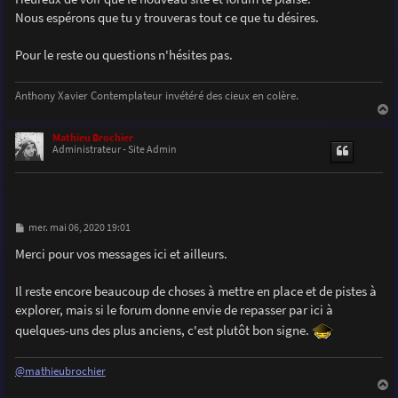
e
Nous espérons que tu y trouveras tout ce que tu désires.
Pour le reste ou questions n'hésites pas.
Anthony Xavier Contemplateur invétéré des cieux en colère.
a
u
Mathieu Brochier
t
Administrateur - Site Admin
M
mer. mai 06, 2020 19:01
e
s
Merci pour vos messages ici et ailleurs.
s
a
g
Il reste encore beaucoup de choses à mettre en place et de pistes à
e
explorer, mais si le forum donne envie de repasser par ici à
quelques-uns des plus anciens, c'est plutôt bon signe.
@mathieubrochier
a