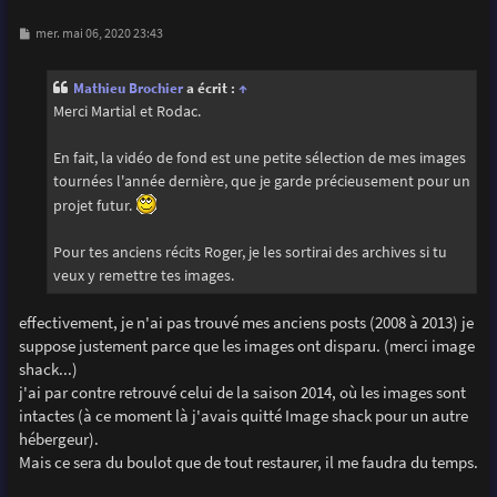
M
mer. mai 06, 2020 23:43
e
s
s
Mathieu Brochier
a écrit :
↑
a
g
Merci Martial et Rodac.
e
En fait, la vidéo de fond est une petite sélection de mes images
tournées l'année dernière, que je garde précieusement pour un
projet futur.
Pour tes anciens récits Roger, je les sortirai des archives si tu
veux y remettre tes images.
effectivement, je n'ai pas trouvé mes anciens posts (2008 à 2013) je
suppose justement parce que les images ont disparu. (merci image
shack...)
j'ai par contre retrouvé celui de la saison 2014, où les images sont
intactes (à ce moment là j'avais quitté Image shack pour un autre
hébergeur).
Mais ce sera du boulot que de tout restaurer, il me faudra du temps.