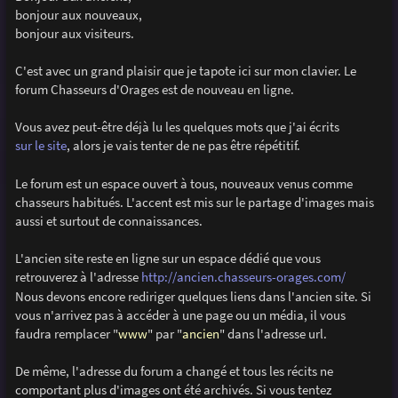
s
bonjour aux nouveaux,
a
g
bonjour aux visiteurs.
e
C'est avec un grand plaisir que je tapote ici sur mon clavier. Le
forum Chasseurs d'Orages est de nouveau en ligne.
Vous avez peut-être déjà lu les quelques mots que j'ai écrits
sur le site
, alors je vais tenter de ne pas être répétitif.
Le forum est un espace ouvert à tous, nouveaux venus comme
chasseurs habitués. L'accent est mis sur le partage d'images mais
aussi et surtout de connaissances.
L'ancien site reste en ligne sur un espace dédié que vous
retrouverez à l'adresse
http://ancien.chasseurs-orages.com/
Nous devons encore rediriger quelques liens dans l'ancien site. Si
vous n'arrivez pas à accéder à une page ou un média, il vous
faudra remplacer "
www
" par "
ancien
" dans l'adresse url.
De même, l'adresse du forum a changé et tous les récits ne
comportant plus d'images ont été archivés. Si vous tentez