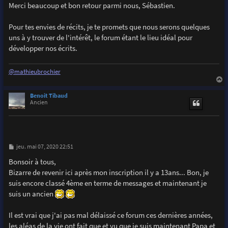
s
Merci beaucoup et bon retour parmi nous, Sébastien.
s
a
g
Pour tes envies de récits, je te promets que nous serons quelques
e
uns à y trouver de l'intérêt, le forum étant le lieu idéal pour
développer nos écrits.
@mathieubrochier
a
u
Benoit Tibaud
t
Ancien
M
jeu. mai 07, 2020 22:51
e
s
Bonsoir à tous,
s
Bizarre de revenir ici après mon inscription il y a 13ans... Bon, je
a
g
suis encore classé 4ème en terme de messages et maintenant je
e
suis un ancien
Il est vrai que j'ai pas mal délaissé ce forum ces dernières années,
les aléas de la vie ont fait que et vu que je suis maintenant Papa et