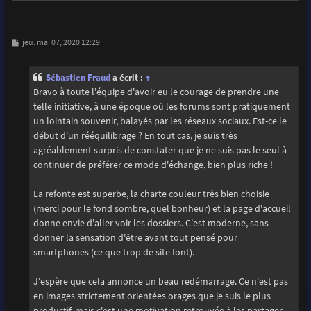
M
jeu. mai 07, 2020 12:29
e
s
s
Sébastien Fraud
a écrit :
↑
a
g
Bravo à toute l'équipe d'avoir eu le courage de prendre une
e
telle initiative, à une époque où les forums sont pratiquement
un lointain souvenir, balayés par les réseaux sociaux. Est-ce le
début d'un rééquilibrage ? En tout cas, je suis très
agréablement surpris de constater que je ne suis pas le seul à
continuer de préférer ce mode d'échange, bien plus riche !
La refonte est superbe, la charte couleur très bien choisie
(merci pour le fond sombre, quel bonheur) et la page d'accueil
donne envie d'aller voir les dossiers. C'est moderne, sans
donner la sensation d'être avant tout pensé pour
smartphones (ce que trop de site font).
J'espère que cela annonce un beau redémarrage. Ce n'est pas
en images strictement orientées orages que je suis le plus
productif, mais c'est une motivation retrouvée à les partager.