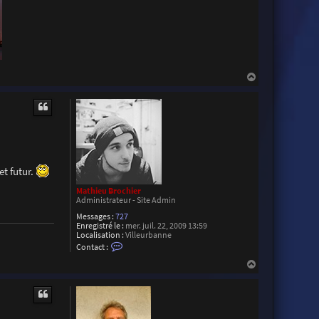
t
e
r
R
o
d
a
c
H
a
u
t
et futur.
Mathieu Brochier
Administrateur - Site Admin
Messages :
727
Enregistré le :
mer. juil. 22, 2009 13:59
Localisation :
Villeurbanne
C
Contact :
o
n
H
t
a
a
u
c
t
t
e
r