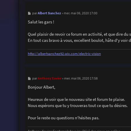
M
Albert Sanchez
par
»
mer. mai 06, 2020 17:00
e
s
Salut les gars !
s
a
g
Quel plaisir de revoir ce forum en activité, et que dire du 
e
En tout cas bravo à vous, excellent boulot, hâte d'y voi
http://albertsanchez92.wix.com/electric-vision
M
Anthony Xavier
par
»
mer. mai 06, 2020 17:58
e
s
Bonjour Albert,
s
a
g
Heureux de voir que le nouveau site et forum te plaise.
e
Nous espérons que tu y trouveras tout ce que tu désires.
Pour le reste ou questions n'hésites pas.