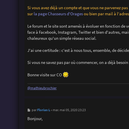
Si vous avez déjà un compte et que vous ne parvenez pas
sur
la page Chasseurs d'Orages
ou bien par mail à l'adr
Le forum et le site sont amenés à évoluer en fonction de v
face à Facebook, Instagram, Twitter et bien d'autres, mai
chaleureux qu'un simple réseau social.
J'ai une certitude : c'est à nous tous, ensemble, de décide
Si vous ne savez pas par où commencer, on a déjà besoin
Bonne visite sur CO
@mathieubrochier
M
Florian L
par
»
mar. mai 05, 2020 23:23
e
s
Bonjour,
s
a
g