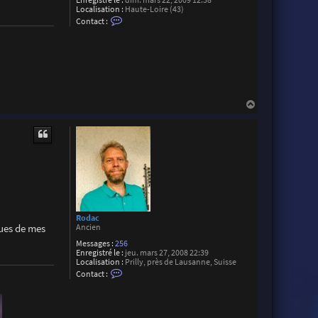
Enregistré le :
dim. mars 22, 2009 12:38
B
Localisation :
Haute-Loire (43)
r
C
Contact :
o
o
c
n
h
t
i
a
e
c
r
t
e
r
M
H
a
a
r
u
t
t
i
a
l
Rodac
rues de mes
Ancien
Messages :
256
Enregistré le :
jeu. mars 27, 2008 22:39
Localisation :
Prilly, près de Lausanne, Suisse
C
Contact :
o
n
t
a
c