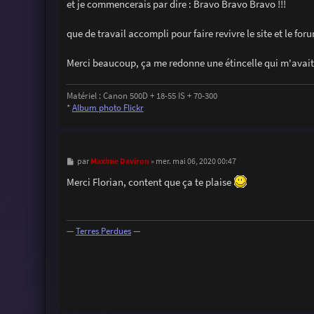
et je commencerais par dire : Bravo Bravo Bravo !!!
e
que de travail accompli pour faire revivre le site et le f
Merci beaucoup, ça me redonne une étincelle qui m'avai
Matériel : Canon 500D + 18-55 IS + 70-300
*
Album photo Flickr
M
Maxime Daviron
par
»
mer. mai 06, 2020 00:47
e
s
Merci Florian, content que ça te plaise
s
a
g
e
—
Terres Perdues
—