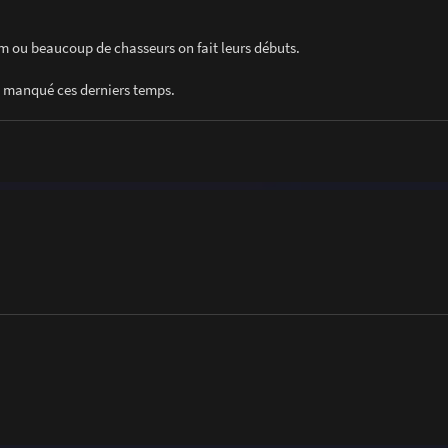
orum ou beaucoup de chasseurs on fait leurs débuts.
t manqué ces derniers temps.