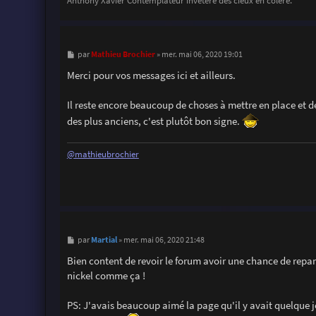
Anthony Xavier Contemplateur invétéré des cieux en colère.
M
Mathieu Brochier
par
»
mer. mai 06, 2020 19:01
e
s
Merci pour vos messages ici et ailleurs.
s
a
g
Il reste encore beaucoup de choses à mettre en place et de
e
des plus anciens, c'est plutôt bon signe.
@mathieubrochier
M
Martial
par
»
mer. mai 06, 2020 21:48
e
s
Bien content de revoir le forum avoir une chance de repar
s
nickel comme ça !
a
g
e
PS: J'avais beaucoup aimé la page qu'il y avait quelque jo