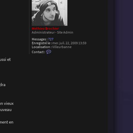
Mathieu Brochier
Administrateur - Site Admin
Messages :
727
Enregistré le :
mer. juil. 22, 2009 13:59
Localisation :
Villeurbanne
C
Contact :
o
n
ssi et
t
a
c
t
e
r
udra
M
a
t
h
i
un vieux
e
u
nouveau
B
r
o
ement en
c
h
i