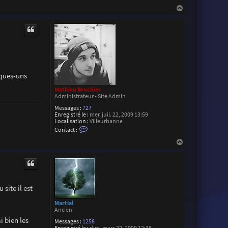
z
H
a
u
t
lques-uns
Mathieu Brochier
Administrateur - Site Admin
Messages :
727
Enregistré le :
mer. juil. 22, 2009 13:59
Localisation :
Villeurbanne
C
Contact :
o
n
H
t
a
a
u
c
t
t
e
r
M
site il est
a
t
Martial
h
Ancien
i
i bien les
e
Messages :
1258
u