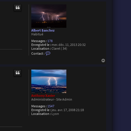
a
u
c
t
t
e
r
M
a
x
Albert Sanchez
i
Habitué
m
e
Messages :
178
D
Enregistré le :
mer. déc. 11, 2013 20:32
a
Localisation :
Claret ( 34)
v
C
Contact :
i
o
r
n
H
o
t
a
n
a
u
c
t
t
e
r
A
l
b
Anthony Xavier
e
Administrateur - Site Admin
r
t
Messages :
1547
S
Enregistré le :
jeu. avr. 17, 2008 21:18
a
Localisation :
Lyon
n
c
h
e