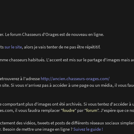
vier. Le forum Chasseurs d'Orages est de nouveau en ligne.
its
sur le site
, alors je vais tenter de ne pas être répétitif.
me chasseurs habitués. L'accent est mis sur le partage d'images mais au
retrouverez à l'adresse
http://ancien.chasseurs-orages.com/
 site. Si vous n'arrivez pas à accéder à une page ou un média, il vous fa
e comportant plus d'images ont été archivés. Si vous tentez d'accéder à 
es.com, il vous faudra remplacer "
foudre
" par "
forum
". J'espère que ce 
ectement des vidéos, tweets et posts de différents réseaux sociaux simpl
eur. Besoin de mettre une image en ligne ?
Suivez le guide !