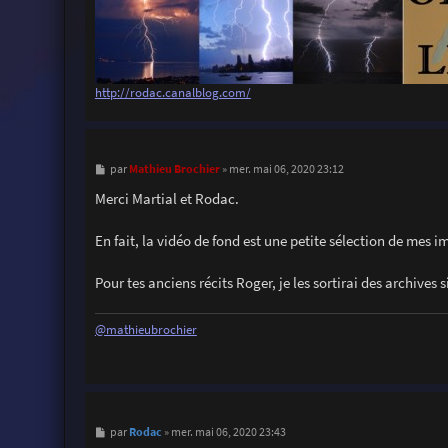
http://rodac.canalblog.com/
M
Mathieu Brochier
par
»
mer. mai 06, 2020 23:12
e
s
Merci Martial et Rodac.
s
a
g
En fait, la vidéo de fond est une petite sélection de mes 
e
Pour tes anciens récits Roger, je les sortirai des archives 
@mathieubrochier
M
Rodac
par
»
mer. mai 06, 2020 23:43
e