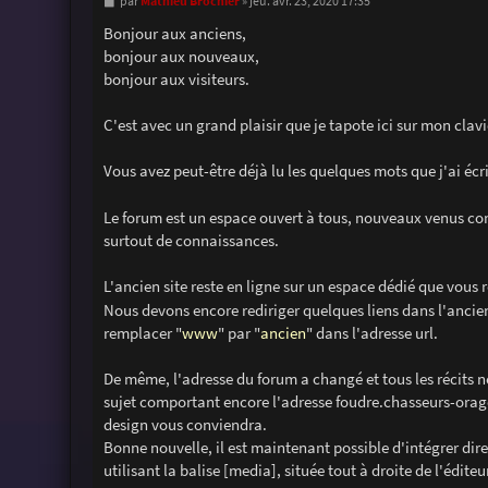
M
Mathieu Brochier
par
»
jeu. avr. 23, 2020 17:35
e
s
Bonjour aux anciens,
s
bonjour aux nouveaux,
a
g
bonjour aux visiteurs.
e
C'est avec un grand plaisir que je tapote ici sur mon cla
Vous avez peut-être déjà lu les quelques mots que j'ai écr
Le forum est un espace ouvert à tous, nouveaux venus com
surtout de connaissances.
L'ancien site reste en ligne sur un espace dédié que vous 
Nous devons encore rediriger quelques liens dans l'ancien
remplacer "
www
" par "
ancien
" dans l'adresse url.
De même, l'adresse du forum a changé et tous les récits n
sujet comportant encore l'adresse foudre.chasseurs-orag
design vous conviendra.
Bonne nouvelle, il est maintenant possible d'intégrer dir
utilisant la balise [media], située tout à droite de l'édit