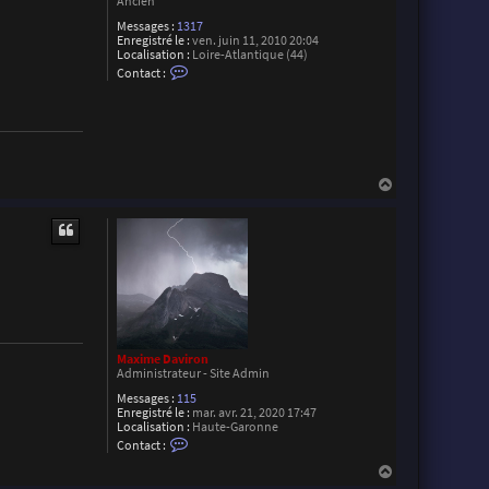
Ancien
Messages :
1317
Enregistré le :
ven. juin 11, 2010 20:04
Localisation :
Loire-Atlantique (44)
C
Contact :
o
n
t
a
c
t
e
r
H
F
a
l
u
o
t
r
i
a
n
L
Maxime Daviron
Administrateur - Site Admin
Messages :
115
Enregistré le :
mar. avr. 21, 2020 17:47
Localisation :
Haute-Garonne
C
Contact :
o
n
H
t
a