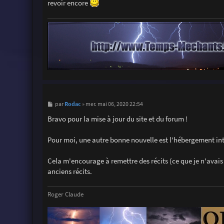
revoir encore
M
Rodac
par
»
mer. mai 06, 2020 22:54
e
s
Bravo pour la mise à jour du site et du forum !
s
a
g
Pour moi, une autre bonne nouvelle est l'hébergement in
e
Cela m'encourage à remettre des récits (ce que je n'avais 
anciens récits.
Roger Claude