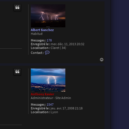
a
u
c
t
t
e
r
M
a
x
Albert Sanchez
i
Habitué
m
e
Messages :
178
D
Enregistré le :
mer. déc. 11, 2013 20:32
a
Localisation :
Claret ( 34)
v
C
Contact :
i
o
r
n
H
o
t
a
n
a
u
c
t
t
e
r
A
l
b
Anthony Xavier
e
Administrateur - Site Admin
r
t
Messages :
1547
S
Enregistré le :
jeu. avr. 17, 2008 21:18
a
Localisation :
Lyon
n
c
h
e