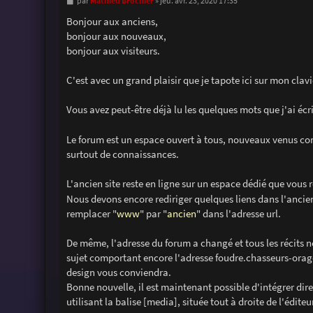
M
Mathieu Brochier
par
»
jeu. avr. 23, 2020 17:35
e
s
Bonjour aux anciens,
s
bonjour aux nouveaux,
a
g
bonjour aux visiteurs.
e
C'est avec un grand plaisir que je tapote ici sur mon cla
Vous avez peut-être déjà lu les quelques mots que j'ai écr
Le forum est un espace ouvert à tous, nouveaux venus com
surtout de connaissances.
L'ancien site reste en ligne sur un espace dédié que vous 
Nous devons encore rediriger quelques liens dans l'ancien
remplacer "
www
" par "
ancien
" dans l'adresse url.
De même, l'adresse du forum a changé et tous les récits n
sujet comportant encore l'adresse foudre.chasseurs-orag
design vous conviendra.
Bonne nouvelle, il est maintenant possible d'intégrer dir
utilisant la balise [media], située tout à droite de l'édit