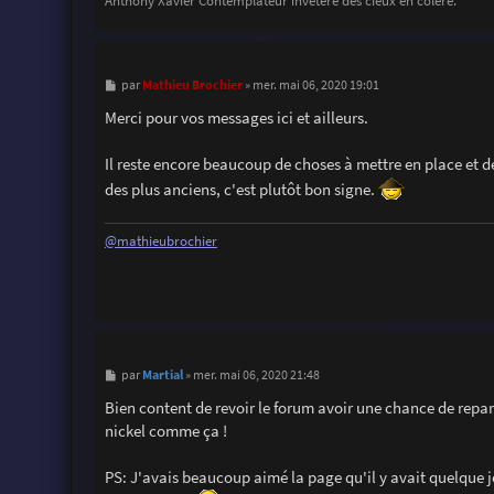
Anthony Xavier Contemplateur invétéré des cieux en colère.
M
Mathieu Brochier
par
»
mer. mai 06, 2020 19:01
e
s
Merci pour vos messages ici et ailleurs.
s
a
g
Il reste encore beaucoup de choses à mettre en place et de
e
des plus anciens, c'est plutôt bon signe.
@mathieubrochier
M
Martial
par
»
mer. mai 06, 2020 21:48
e
s
Bien content de revoir le forum avoir une chance de repar
s
nickel comme ça !
a
g
e
PS: J'avais beaucoup aimé la page qu'il y avait quelque jo