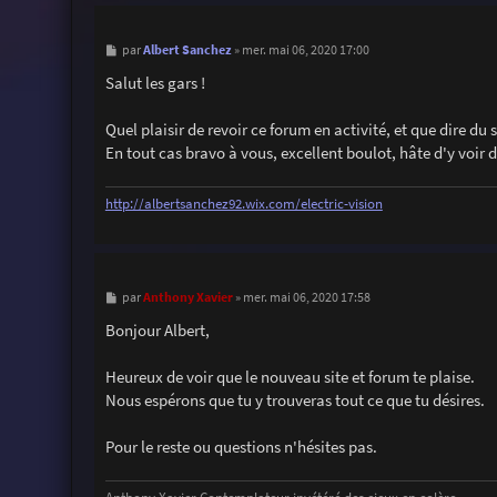
M
Albert Sanchez
par
»
mer. mai 06, 2020 17:00
e
s
Salut les gars !
s
a
g
Quel plaisir de revoir ce forum en activité, et que dire du 
e
En tout cas bravo à vous, excellent boulot, hâte d'y voi
http://albertsanchez92.wix.com/electric-vision
M
Anthony Xavier
par
»
mer. mai 06, 2020 17:58
e
s
Bonjour Albert,
s
a
g
Heureux de voir que le nouveau site et forum te plaise.
e
Nous espérons que tu y trouveras tout ce que tu désires.
Pour le reste ou questions n'hésites pas.