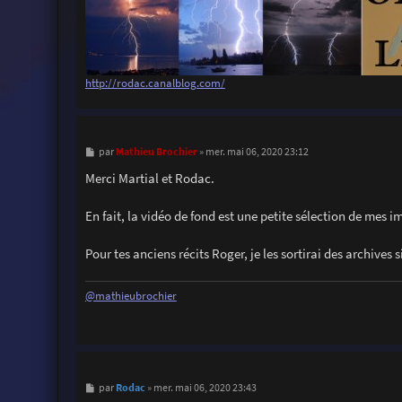
http://rodac.canalblog.com/
M
Mathieu Brochier
par
»
mer. mai 06, 2020 23:12
e
s
Merci Martial et Rodac.
s
a
g
En fait, la vidéo de fond est une petite sélection de mes 
e
Pour tes anciens récits Roger, je les sortirai des archives 
@mathieubrochier
M
Rodac
par
»
mer. mai 06, 2020 23:43
e