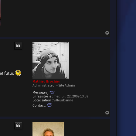
t
e
r
R
o
d
a
c
H
a
u
t
et futur.
Mathieu Brochier
Administrateur - Site Admin
Messages :
727
Enregistré le :
mer. juil. 22, 2009 13:59
Localisation :
Villeurbanne
C
Contact :
o
n
H
t
a
a
u
c
t
t
e
r