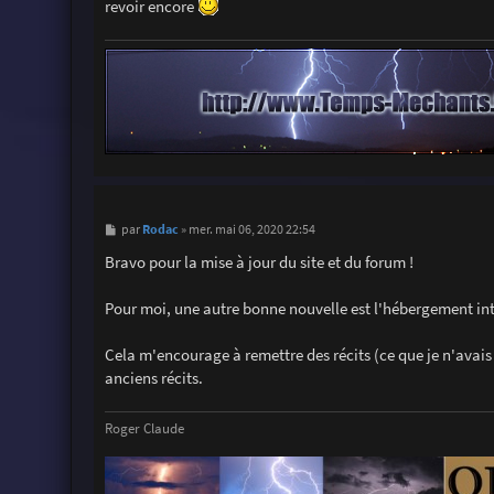
revoir encore
M
Rodac
par
»
mer. mai 06, 2020 22:54
e
s
Bravo pour la mise à jour du site et du forum !
s
a
g
Pour moi, une autre bonne nouvelle est l'hébergement in
e
Cela m'encourage à remettre des récits (ce que je n'avais 
anciens récits.
Roger Claude