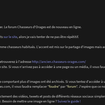
vier. Le forum Chasseurs d'Orages est de nouveau en ligne.
its
sur le site
, alors je vais tenter de ne pas être répétitif.
me chasseurs habitués. L'accent est mis sur le partage d'images mais au
retrouverez à l'adresse
http://ancien.chasseurs-orages.com/
 site. Si vous n'arrivez pas à accéder à une page ou un média, il vous fa
e comportant plus d'images ont été archivés. Si vous tentez d'accéder à 
es.com, il vous faudra remplacer "
foudre
" par "
forum
". J'espère que ce 
ectement des vidéos, tweets et posts de différents réseaux sociaux simpl
eur. Besoin de mettre une image en ligne ?
Suivez le guide !