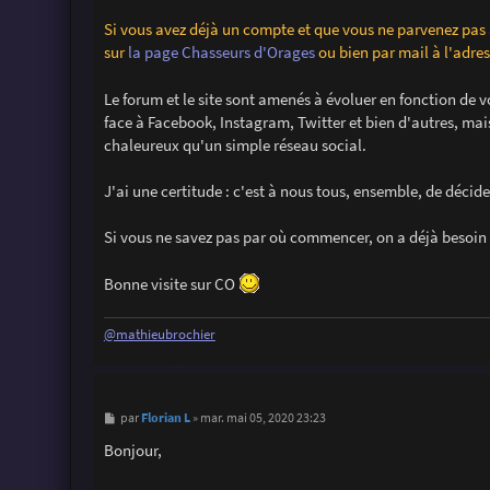
Si vous avez déjà un compte et que vous ne parvenez pas
sur
la page Chasseurs d'Orages
ou bien par mail à l'adr
Le forum et le site sont amenés à évoluer en fonction de v
face à Facebook, Instagram, Twitter et bien d'autres, mai
chaleureux qu'un simple réseau social.
J'ai une certitude : c'est à nous tous, ensemble, de décide
Si vous ne savez pas par où commencer, on a déjà besoin
Bonne visite sur CO
@mathieubrochier
M
Florian L
par
»
mar. mai 05, 2020 23:23
e
s
Bonjour,
s
a
g