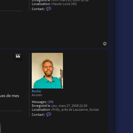
Enregistré le :
dim. mars 22, 2009 12:38
B
Localisation :
Haute-Loire (43)
r
C
Contact :
o
o
c
n
h
t
i
a
e
c
r
t
e
r
M
H
a
a
r
u
t
t
i
a
l
Rodac
rues de mes
Ancien
Messages :
256
Enregistré le :
jeu. mars 27, 2008 22:39
Localisation :
Prilly, près de Lausanne, Suisse
C
Contact :
o
n
t
a
c