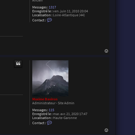
Ancien
Messages :
1317
Enregistré le :
ven. juin 11, 2010 20:04
Localisation :
Loire-Atlantique (44)
C
Contact :
o
n
t
a
c
t
e
r
H
F
a
l
u
o
t
r
i
a
n
L
Maxime Daviron
Administrateur - Site Admin
Messages :
115
Enregistré le :
mar. avr. 21, 2020 17:47
Localisation :
Haute-Garonne
C
Contact :
o
n
H
t
a