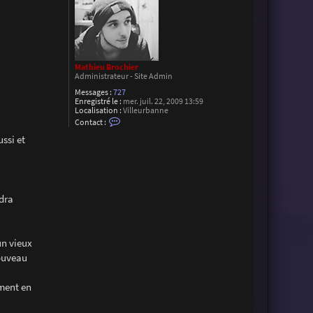
Mathieu Brochier
Administrateur - Site Admin
Messages :
727
Enregistré le :
mer. juil. 22, 2009 13:59
Localisation :
Villeurbanne
C
Contact :
o
n
ssi et
t
a
c
t
e
r
udra
M
a
t
h
i
un vieux
e
u
nouveau
B
r
o
ement en
c
h
i