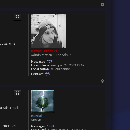
z
H
a
u
t
lques-uns
Mathieu Brochier
Administrateur - Site Admin
Messages :
727
Enregistré le :
mer. juil. 22, 2009 13:59
Localisation :
Villeurbanne
C
Contact :
o
n
H
t
a
a
u
c
t
t
e
r
M
site il est
a
t
Martial
h
Ancien
i
i bien les
e
Messages :
1258
u