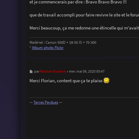
et je commencerais par dire : Bravo Bravo Bravo !!!
e
que de travail accompli pour faire revivre le site et le f
Merci beaucoup, ça me redonne une étincelle qui m'avai
Matériel : Canon 500D + 18-55 IS + 70-300
*
Album photo Flickr
M
Maxime Daviron
par
»
mer. mai 06, 2020 00:47
e
s
Merci Florian, content que ça te plaise
s
a
g
e
—
Terres Perdues
—