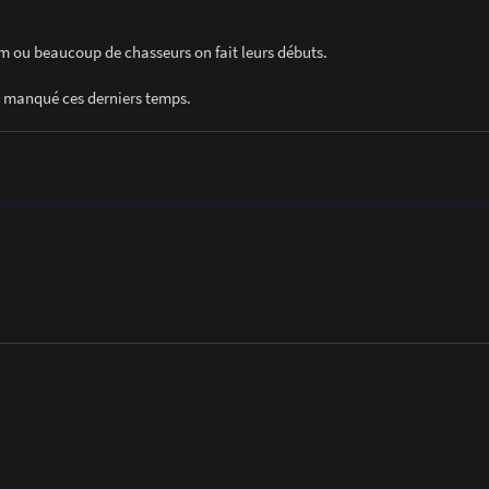
orum ou beaucoup de chasseurs on fait leurs débuts.
t manqué ces derniers temps.