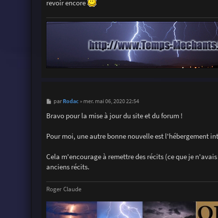
revoir encore
M
Rodac
par
»
mer. mai 06, 2020 22:54
e
s
Bravo pour la mise à jour du site et du forum !
s
a
g
Pour moi, une autre bonne nouvelle est l'hébergement in
e
Cela m'encourage à remettre des récits (ce que je n'avais 
anciens récits.
Roger Claude