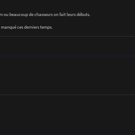
orum ou beaucoup de chasseurs on fait leurs débuts.
t manqué ces derniers temps.