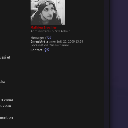
Mathieu Brochier
Administrateur - Site Admin
Messages :
727
Enregistré le :
mer. juil. 22, 2009 13:59
Localisation :
Villeurbanne
C
Contact :
o
n
ssi et
t
a
c
t
e
r
udra
M
a
t
h
i
un vieux
e
u
nouveau
B
r
o
ement en
c
h
i