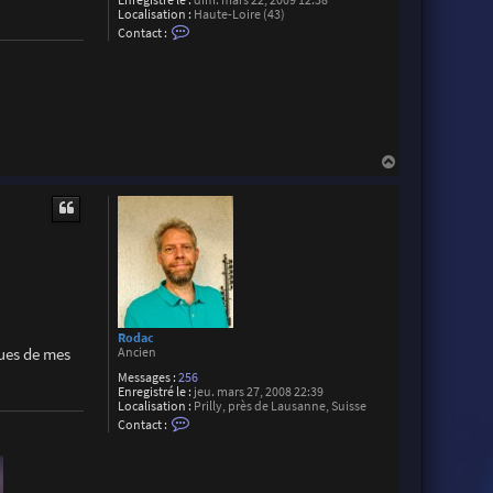
Enregistré le :
dim. mars 22, 2009 12:38
B
Localisation :
Haute-Loire (43)
r
C
Contact :
o
o
c
n
h
t
i
a
e
c
r
t
e
r
M
H
a
a
r
u
t
t
i
a
l
Rodac
rues de mes
Ancien
Messages :
256
Enregistré le :
jeu. mars 27, 2008 22:39
Localisation :
Prilly, près de Lausanne, Suisse
C
Contact :
o
n
t
a
c