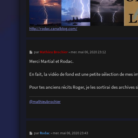
http://rodac.canalblog.com/
M
Mathieu Brochier
par
»
mer. mai 06, 2020 23:12
e
s
Merci Martial et Rodac.
s
a
g
En fait, la vidéo de fond est une petite sélection de mes 
e
Pour tes anciens récits Roger, je les sortirai des archives 
@mathieubrochier
M
Rodac
par
»
mer. mai 06, 2020 23:43
e