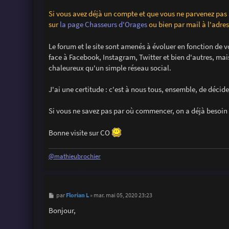
Si vous avez déjà un compte et que vous ne parvenez pas
sur
la page Chasseurs d'Orages
ou bien par mail à l'adr
Le forum et le site sont amenés à évoluer en fonction de v
face à Facebook, Instagram, Twitter et bien d'autres, mai
chaleureux qu'un simple réseau social.
J'ai une certitude : c'est à nous tous, ensemble, de décide
Si vous ne savez pas par où commencer, on a déjà besoin
Bonne visite sur CO
@mathieubrochier
M
Florian L
par
»
mar. mai 05, 2020 23:23
e
s
Bonjour,
s
a
g