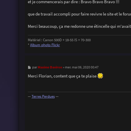
et je commencerais par dire : Bravo Bravo Bravo !!!
e
que de travail accompli pour faire revivre le site et le f
Merci beaucoup, ça me redonne une étincelle qui m'avai
Matériel : Canon 500D + 18-55 IS + 70-300
*
Album photo Flickr
M
Maxime Daviron
par
»
mer. mai 06, 2020 00:47
e
s
Merci Florian, content que ça te plaise
s
a
g
e
—
Terres Perdues
—