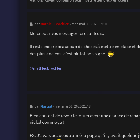
Anthony Xavier Contemplateur invétéré des cieux en colère.
M
Mathieu Brochier
par
»
mer. mai 06, 2020 19:01
e
s
Merci pour vos messages ici et ailleurs.
s
a
g
Il reste encore beaucoup de choses à mettre en place et de
e
des plus anciens, c'est plutôt bon signe.
@mathieubrochier
M
Martial
par
»
mer. mai 06, 2020 21:48
e
s
Bien content de revoir le forum avoir une chance de repar
s
nickel comme ça !
a
g
e
PS: J'avais beaucoup aimé la page qu'il y avait quelque jo