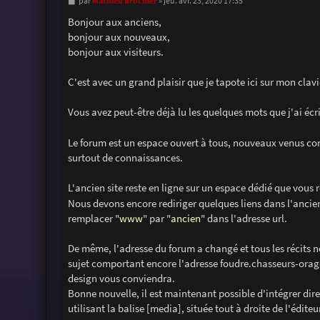
M
Mathieu Brochier
par
»
jeu. avr. 23, 2020 17:35
e
s
Bonjour aux anciens,
s
bonjour aux nouveaux,
a
g
bonjour aux visiteurs.
e
C'est avec un grand plaisir que je tapote ici sur mon cla
Vous avez peut-être déjà lu les quelques mots que j'ai écr
Le forum est un espace ouvert à tous, nouveaux venus com
surtout de connaissances.
L'ancien site reste en ligne sur un espace dédié que vous 
Nous devons encore rediriger quelques liens dans l'ancien
remplacer "
www
" par "
ancien
" dans l'adresse url.
De même, l'adresse du forum a changé et tous les récits n
sujet comportant encore l'adresse foudre.chasseurs-orag
design vous conviendra.
Bonne nouvelle, il est maintenant possible d'intégrer dir
utilisant la balise [media], située tout à droite de l'édit