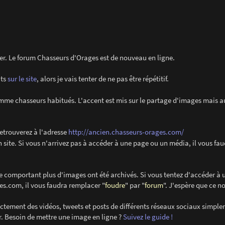
vier. Le forum Chasseurs d'Orages est de nouveau en ligne.
its
sur le site
, alors je vais tenter de ne pas être répétitif.
me chasseurs habitués. L'accent est mis sur le partage d'images mais au
retrouverez à l'adresse
http://ancien.chasseurs-orages.com/
 site. Si vous n'arrivez pas à accéder à une page ou un média, il vous fa
e comportant plus d'images ont été archivés. Si vous tentez d'accéder à 
es.com, il vous faudra remplacer "
foudre
" par "
forum
". J'espère que ce 
ectement des vidéos, tweets et posts de différents réseaux sociaux simpl
eur. Besoin de mettre une image en ligne ?
Suivez le guide !