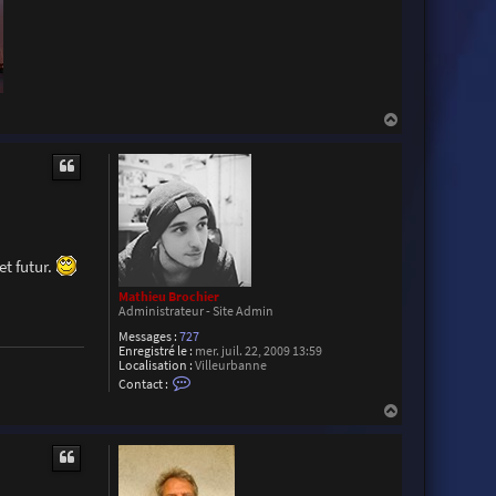
t
e
r
R
o
d
a
c
H
a
u
t
et futur.
Mathieu Brochier
Administrateur - Site Admin
Messages :
727
Enregistré le :
mer. juil. 22, 2009 13:59
Localisation :
Villeurbanne
C
Contact :
o
n
H
t
a
a
u
c
t
t
e
r