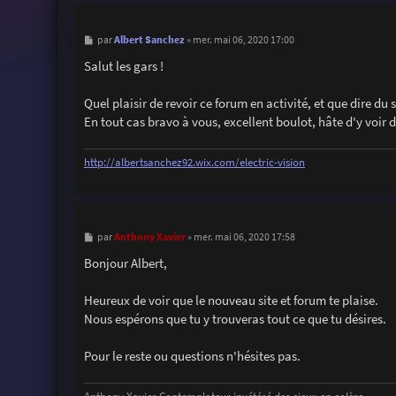
M
Albert Sanchez
par
»
mer. mai 06, 2020 17:00
e
s
Salut les gars !
s
a
g
Quel plaisir de revoir ce forum en activité, et que dire du 
e
En tout cas bravo à vous, excellent boulot, hâte d'y voi
http://albertsanchez92.wix.com/electric-vision
M
Anthony Xavier
par
»
mer. mai 06, 2020 17:58
e
s
Bonjour Albert,
s
a
g
Heureux de voir que le nouveau site et forum te plaise.
e
Nous espérons que tu y trouveras tout ce que tu désires.
Pour le reste ou questions n'hésites pas.