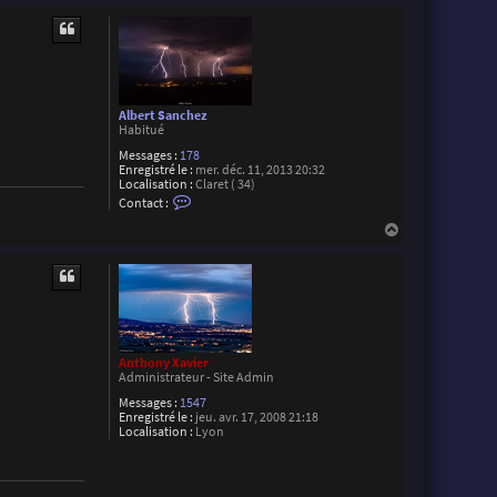
a
u
c
t
t
e
r
M
a
x
Albert Sanchez
i
Habitué
m
e
Messages :
178
D
Enregistré le :
mer. déc. 11, 2013 20:32
a
Localisation :
Claret ( 34)
v
C
Contact :
i
o
r
n
H
o
t
a
n
a
u
c
t
t
e
r
A
l
b
Anthony Xavier
e
Administrateur - Site Admin
r
t
Messages :
1547
S
Enregistré le :
jeu. avr. 17, 2008 21:18
a
Localisation :
Lyon
n
c
h
e