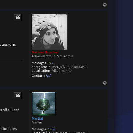
z
H
a
u
t
lques-uns
Mathieu Brochier
Administrateur - Site Admin
Messages :
727
Enregistré le :
mer. juil. 22, 2009 13:59
Localisation :
Villeurbanne
C
Contact :
o
n
H
t
a
a
u
c
t
t
e
r
M
site il est
a
t
Martial
h
Ancien
i
i bien les
e
Messages :
1258
u