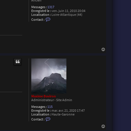
Ancien
Messages :
1317
Enregistré le :
ven. juin 11, 2010 20:04
Localisation :
Loire-Atlantique (44)
C
Contact :
o
n
t
a
c
t
e
r
H
F
a
l
u
o
t
r
i
a
n
L
Maxime Daviron
Administrateur - Site Admin
Messages :
115
Enregistré le :
mar. avr. 21, 2020 17:47
Localisation :
Haute-Garonne
C
Contact :
o
n
H
t
a