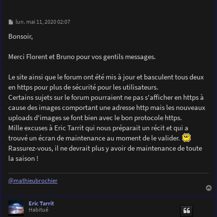
M
lun. mai 11, 2020 02:07
e
s
Bonsoir,
s
a
g
Merci Florent et Bruno pour vos gentils messages.
e
Le site ainsi que le forum ont été mis à jour et basculent tous deux
en https pour plus de sécurité pour les utilisateurs.
Certains sujets sur le forum pourraient ne pas s'afficher en https à
cause des images comportant une adresse http mais les nouveaux
uploads d'images se font bien avec le bon protocole https.
Mille excuses à Eric Tarrit qui nous préparait un récit et qui a
trouvé un écran de maintenance au moment de le valider.
Rassurez-vous, il ne devrait plus y avoir de maintenance de toute
la saison !
@mathieubrochier
a
u
Eric Tarrit
t
Habitué