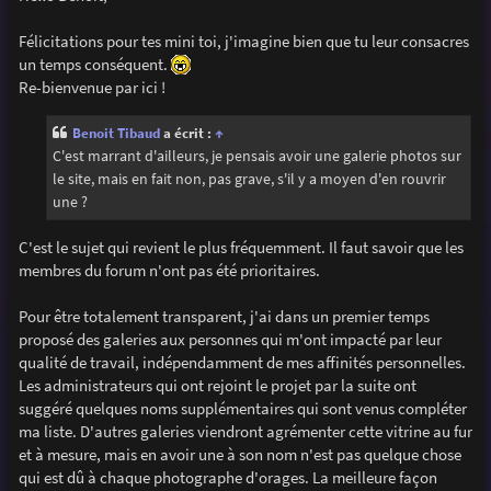
s
a
g
Félicitations pour tes mini toi, j'imagine bien que tu leur consacres
e
un temps conséquent.
Re-bienvenue par ici !
Benoit Tibaud
a écrit :
↑
C'est marrant d'ailleurs, je pensais avoir une galerie photos sur
le site, mais en fait non, pas grave, s'il y a moyen d'en rouvrir
une ?
C'est le sujet qui revient le plus fréquemment. Il faut savoir que les
membres du forum n'ont pas été prioritaires.
Pour être totalement transparent, j'ai dans un premier temps
proposé des galeries aux personnes qui m'ont impacté par leur
qualité de travail, indépendamment de mes affinités personnelles.
Les administrateurs qui ont rejoint le projet par la suite ont
suggéré quelques noms supplémentaires qui sont venus compléter
ma liste. D'autres galeries viendront agrémenter cette vitrine au fur
et à mesure, mais en avoir une à son nom n'est pas quelque chose
qui est dû à chaque photographe d'orages. La meilleure façon