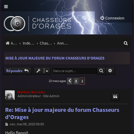
Connexion
R
Accueil
Index du forum
Chasseurs d'Orages
Annonces, actualités et information du site et du forum
e
MISE À JOUR MAJEURE DU FORUM CHASSEURS D'ORAGES
c
h
Rechercher
Recherche a
Répondre
e
1
2
23 messages
Précédente
r
Mathieu Brochier
Administrateur - Site Admin
c
h
Re: Mise à jour majeure du forum Chasseurs
e
d'Orages
r
M
ven. mai 08, 2020 00:50
e
s
Hello Benoit,