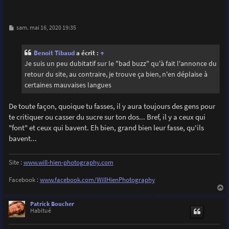
M
sam. mai 16, 2020 19:35
e
s
s
Benoit Tibaud
a écrit :
↑
a
g
Je suis un peu dubitatif sur le "bad buzz" qu'à fait l'annonce du
e
retour du site, au contraire, je trouve ça bien, n'en déplaise à
certaines mauvaises langues
De toute façon, quoique tu fasses, il y aura toujours des gens pour
te critiquer ou casser du sucre sur ton dos... Bref, il y a ceux qui
"font" et ceux qui bavent. Eh bien, grand bien leur fasse, qu'ils
bavent...
Site :
www.will-hien-photography.com
Facebook :
www.facebook.com/WillHienPhotography
a
u
Patrick Boucher
t
Habitué