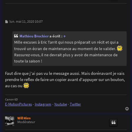
M
lun. mai 11, 2020 10:07
e
s
s
Mathieu Brochier
a écrit :
↑
a
g
Mille excuses à Eric Tarrit qui nous préparait un récit et qui a
e
trouvé un écran de maintenance au moment de le valider.
Rassurez-vous, il ne devrait plus y avoir de maintenance de
toute la saison !
Faut dire que j'ai pas vu le message aussi. Mais dorénavant je vais
prendre le reflex de faire un copier avant d'appuyer sur un bouton,
au cas ou
Canon 6D
E-MotionPictures
-
Instagram
-
Youtube
-
Twitter
a
u
Will Hien
t
Modérateur