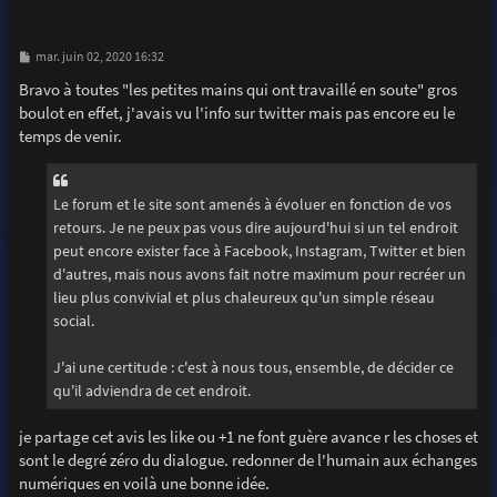
M
mar. juin 02, 2020 16:32
e
s
Bravo à toutes "les petites mains qui ont travaillé en soute" gros
s
boulot en effet, j'avais vu l'info sur twitter mais pas encore eu le
a
g
temps de venir.
e
Le forum et le site sont amenés à évoluer en fonction de vos
retours. Je ne peux pas vous dire aujourd'hui si un tel endroit
peut encore exister face à Facebook, Instagram, Twitter et bien
d'autres, mais nous avons fait notre maximum pour recréer un
lieu plus convivial et plus chaleureux qu'un simple réseau
social.
J'ai une certitude : c'est à nous tous, ensemble, de décider ce
qu'il adviendra de cet endroit.
je partage cet avis les like ou +1 ne font guère avance r les choses et
sont le degré zéro du dialogue. redonner de l'humain aux échanges
numériques en voilà une bonne idée.