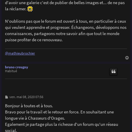
d'avoir une galerie c'est de publier de belles images et... de ne pas
la réclamer.
N'oublions pas que le forum est ouvert à tous, en particulier à ceux
qui veulent apprendre et progresser. Échangeons, développons nos
connaissances, partageons notre savoir afin que tout le monde
puisse profiter de ce renouveau.
@mathieubrochier
a
u
bruno creugny
t
Habitué
M
ven. mai 08, 2020 07:56
e
s
Bonjour à toutes et à tous.
s
Bravo pour le travail et le retour en force. En souhaitant une
a
g
longue vie à Chasseurs d'Orages.
e
Egalement je partage plus la richesse d'un forum qu'un réseau
social.