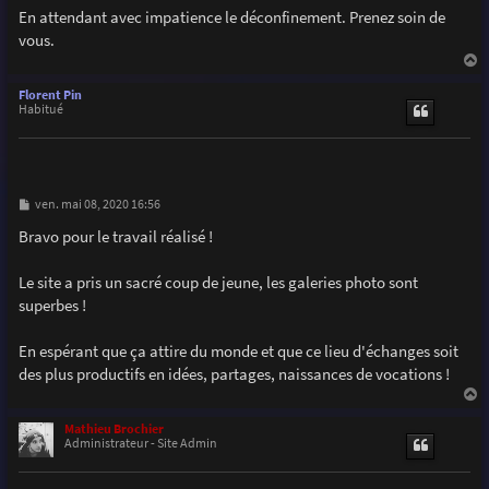
En attendant avec impatience le déconfinement. Prenez soin de
vous.
a
u
Florent Pin
t
Habitué
M
ven. mai 08, 2020 16:56
e
s
Bravo pour le travail réalisé !
s
a
g
Le site a pris un sacré coup de jeune, les galeries photo sont
e
superbes !
En espérant que ça attire du monde et que ce lieu d'échanges soit
des plus productifs en idées, partages, naissances de vocations !
a
u
Mathieu Brochier
t
Administrateur - Site Admin