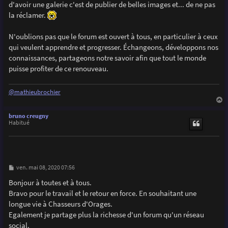
d'avoir une galerie c'est de publier de belles images et... de ne pas
la réclamer.
N'oublions pas que le forum est ouvert à tous, en particulier à ceux
qui veulent apprendre et progresser. Échangeons, développons nos
connaissances, partageons notre savoir afin que tout le monde
puisse profiter de ce renouveau.
@mathieubrochier
a
u
bruno creugny
t
Habitué
M
ven. mai 08, 2020 07:56
e
s
Bonjour à toutes et à tous.
s
Bravo pour le travail et le retour en force. En souhaitant une
a
g
longue vie à Chasseurs d'Orages.
e
Egalement je partage plus la richesse d'un forum qu'un réseau
social.