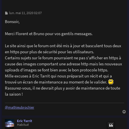
M
lun. mai 11, 2020 02:07
e
s
Bonsoir,
s
a
g
Merci Florent et Bruno pour vos gentils messages.
e
Le site ainsi que le forum ont été mis à jour et basculent tous deux
en https pour plus de sécurité pour les utilisateurs.
Certains sujets sur le forum pourraient ne pas s'afficher en https à
cause des images comportant une adresse http mais les nouveaux
uploads d'images se font bien avec le bon protocole https.
Mille excuses à Eric Tarrit qui nous préparait un récit et qui a
trouvé un écran de maintenance au moment de le valider.
Rassurez-vous, il ne devrait plus y avoir de maintenance de toute
la saison !
@mathieubrochier
a
u
Eric Tarrit
t
Habitué