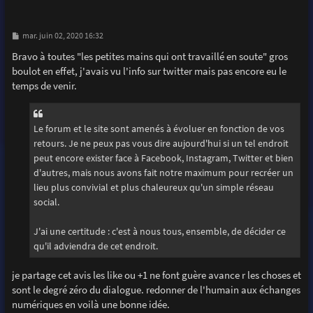
M
mar. juin 02, 2020 16:32
e
s
Bravo à toutes "les petites mains qui ont travaillé en soute" gros
s
boulot en effet, j'avais vu l'info sur twitter mais pas encore eu le
a
g
temps de venir.
e
Le forum et le site sont amenés à évoluer en fonction de vos
retours. Je ne peux pas vous dire aujourd'hui si un tel endroit
peut encore exister face à Facebook, Instagram, Twitter et bien
d'autres, mais nous avons fait notre maximum pour recréer un
lieu plus convivial et plus chaleureux qu'un simple réseau
social.
J'ai une certitude : c'est à nous tous, ensemble, de décider ce
qu'il adviendra de cet endroit.
je partage cet avis les like ou +1 ne font guère avance r les choses et
sont le degré zéro du dialogue. redonner de l'humain aux échanges
numériques en voilà une bonne idée.