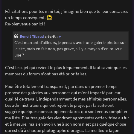
s
a
g
Félicitations pour tes mini toi, j'imagine bien que tu leur consacres
e
un temps conséquent.
Re-bienvenue par ici !
Benoit Tibaud
a écrit :
↑
C'est marrant d'ailleurs, je pensais avoir une galerie photos sur
le site, mais en fait non, pas grave, s'il y a moyen d'en rouvrir
une ?
C'est le sujet qui revient le plus fréquemment. Il faut savoir que les
membres du forum n'ont pas été prioritaires.
Pour être totalement transparent, j'ai dans un premier temps
proposé des galeries aux personnes qui m'ont impacté par leur
qualité de travail, indépendamment de mes affinités personnelles.
Les administrateurs qui ont rejoint le projet par la suite ont
suggéré quelques noms supplémentaires qui sont venus compléter
ma liste. D'autres galeries viendront agrémenter cette vitrine au fur
et à mesure, mais en avoir une à son nom n'est pas quelque chose
qui est dû à chaque photographe d'orages. La meilleure façon