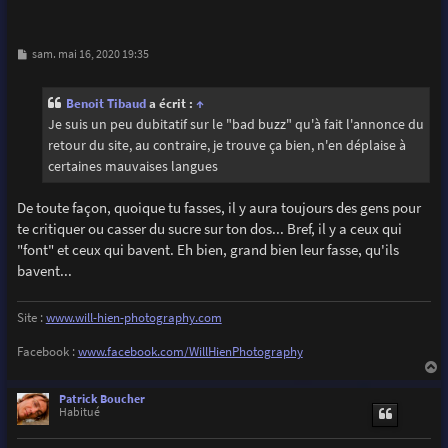
M
sam. mai 16, 2020 19:35
e
s
s
Benoit Tibaud
a écrit :
↑
a
g
Je suis un peu dubitatif sur le "bad buzz" qu'à fait l'annonce du
e
retour du site, au contraire, je trouve ça bien, n'en déplaise à
certaines mauvaises langues
De toute façon, quoique tu fasses, il y aura toujours des gens pour
te critiquer ou casser du sucre sur ton dos... Bref, il y a ceux qui
"font" et ceux qui bavent. Eh bien, grand bien leur fasse, qu'ils
bavent...
Site :
www.will-hien-photography.com
Facebook :
www.facebook.com/WillHienPhotography
a
u
Patrick Boucher
t
Habitué