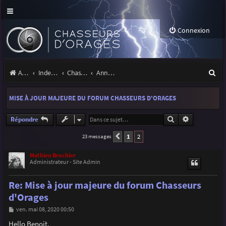
Connexion
R
Accueil
Index du forum
Chasseurs d'Orages
Annonces, actualités et information du site et du forum
e
MISE À JOUR MAJEURE DU FORUM CHASSEURS D'ORAGES
c
h
Rechercher
Recherche a
Répondre
e
1
2
23 messages
Précédente
r
Mathieu Brochier
Administrateur - Site Admin
c
h
Re: Mise à jour majeure du forum Chasseurs
e
d'Orages
r
M
ven. mai 08, 2020 00:50
e
s
Hello Benoit,