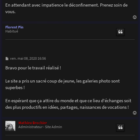
En attendant avec impatience le déconfinement. Prenez soin de
vous.
a
u
Florent Pin
t
Habitué
M
ven. mai 08, 2020 16:56
e
s
Bravo pour le travail réalisé !
s
a
g
Le site a pris un sacré coup de jeune, les galeries photo sont
e
superbes !
En espérant que ça attire du monde et que ce lieu d'échanges soit
des plus productifs en idées, partages, naissances de vocations !
a
u
Mathieu Brochier
t
Administrateur - Site Admin