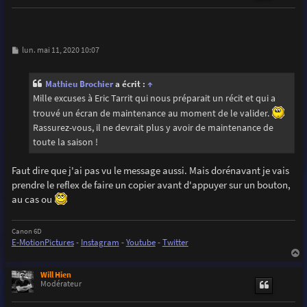
M
lun. mai 11, 2020 10:07
e
s
s
Mathieu Brochier
a écrit :
↑
a
g
Mille excuses à Eric Tarrit qui nous préparait un récit et qui a
e
trouvé un écran de maintenance au moment de le valider.
Rassurez-vous, il ne devrait plus y avoir de maintenance de
toute la saison !
Faut dire que j'ai pas vu le message aussi. Mais dorénavant je vais
prendre le reflex de faire un copier avant d'appuyer sur un bouton,
au cas ou
Canon 6D
E-MotionPictures
-
Instagram
-
Youtube
-
Twitter
a
u
Will Hien
t
Modérateur