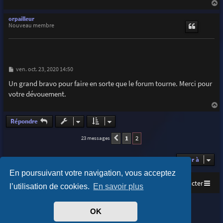
a
u
orpailleur
t
Nouveau membre
M
ven. oct. 23, 2020 14:50
e
s
Un grand bravo pour faire en sorte que le forum tourne. Merci pour
s
votre dévouement.
a
g
e
a
u
Répondre
t
1
2
23 messages
Précédente
Aller à
En poursuivant votre navigation, vous acceptez
Accueil
Index du forum
Nous contacter
l’utilisation de cookies.
En savoir plus
Purplexion style by
Ian Bradley
OK
Développé par
phpBB
® Forum Software © phpBB Limited
Traduit par
phpBB-fr.com