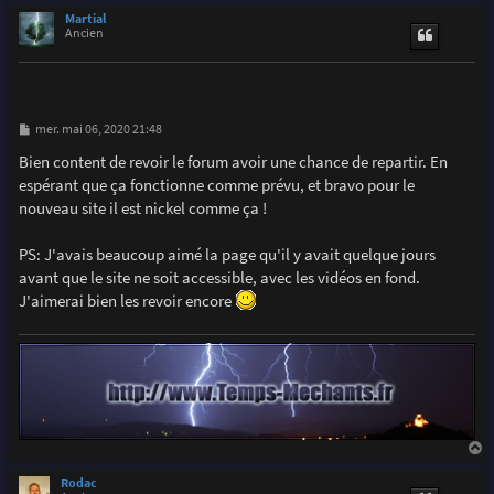
u
Martial
t
Ancien
M
mer. mai 06, 2020 21:48
e
s
Bien content de revoir le forum avoir une chance de repartir. En
s
espérant que ça fonctionne comme prévu, et bravo pour le
a
g
nouveau site il est nickel comme ça !
e
PS: J'avais beaucoup aimé la page qu'il y avait quelque jours
avant que le site ne soit accessible, avec les vidéos en fond.
J'aimerai bien les revoir encore
a
u
Rodac