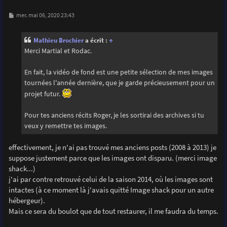
M
mer. mai 06, 2020 23:43
e
s
s
Mathieu Brochier
a écrit :
↑
a
g
Merci Martial et Rodac.
e
En fait, la vidéo de fond est une petite sélection de mes images
tournées l'année dernière, que je garde précieusement pour un
projet futur.
Pour tes anciens récits Roger, je les sortirai des archives si tu
veux y remettre tes images.
effectivement, je n'ai pas trouvé mes anciens posts (2008 à 2013) je
suppose justement parce que les images ont disparu. (merci image
shack...)
j'ai par contre retrouvé celui de la saison 2014, où les images sont
intactes (à ce moment là j'avais quitté Image shack pour un autre
hébergeur).
Mais ce sera du boulot que de tout restaurer, il me faudra du temps.