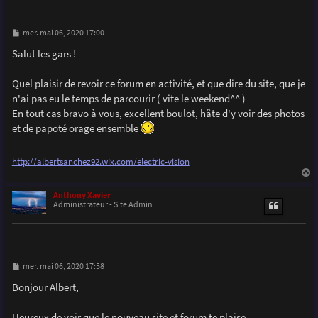
M
mer. mai 06, 2020 17:00
e
s
Salut les gars !
s
a
g
Quel plaisir de revoir ce forum en activité, et que dire du site, que je
e
n'ai pas eu le temps de parcourir ( vite le weekend^^ )
En tout cas bravo à vous, excellent boulot, hâte d'y voir des photos
et de papoté orage ensemble
http://albertsanchez92.wix.com/electric-vision
a
u
Anthony Xavier
t
Administrateur - Site Admin
M
mer. mai 06, 2020 17:58
e
s
Bonjour Albert,
s
a
g
Heureux de voir que le nouveau site et forum te plaise.