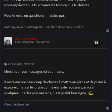
e
Nous espérons que tu y trouveras tout ce que tu désires.
Pour le reste ou questions n'hésites pas.
Anthony Xavier Contemplateur invétéré des cieux en colère.
a
u
Mathieu Brochier
t
Administrateur - Site Admin
M
mer. mai 06, 2020 19:01
e
s
Merci pour vos messages ici et ailleurs.
s
a
g
Il reste encore beaucoup de choses à mettre en place et de pistes à
e
explorer, mais si le forum donne envie de repasser par ici à
quelques-uns des plus anciens, c'est plutôt bon signe.
@mathieubrochier
a