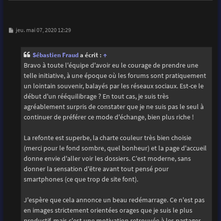
M
jeu. mai 07, 2020 12:29
e
s
s
Sébastien Fraud
a écrit :
↑
a
g
Bravo à toute l'équipe d'avoir eu le courage de prendre une
e
telle initiative, à une époque où les forums sont pratiquement
un lointain souvenir, balayés par les réseaux sociaux. Est-ce le
début d'un rééquilibrage ? En tout cas, je suis très
agréablement surpris de constater que je ne suis pas le seul à
continuer de préférer ce mode d'échange, bien plus riche !
La refonte est superbe, la charte couleur très bien choisie
(merci pour le fond sombre, quel bonheur) et la page d'accueil
donne envie d'aller voir les dossiers. C'est moderne, sans
donner la sensation d'être avant tout pensé pour
smartphones (ce que trop de site font).
J'espère que cela annonce un beau redémarrage. Ce n'est pas
en images strictement orientées orages que je suis le plus
productif, mais c'est une motivation retrouvée à les partager.