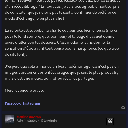
lointain souvenir, balayés par les réseaux sociaux. Est-ce le début
e
d'un rééquilibrage ? En tout cas, je suis très agréablement surpris
de constater que je ne suis pas le seul à continuer de préférer ce
mode d'échange, bien plus riche !
La refonte est superbe, la charte couleur très bien choisie (merci
pour le fond sombre, quel bonheur) et la page d'accueil donne
envie d'aller voir les dossiers. C'est moderne, sans donner la
sensation d'être avant tout pensé pour smartphones (ce que trop
de site font).
J'espère que cela annonce un beau redémarrage. Ce n'est pas en
images strictement orientées orages que je suis le plus productif,
mais c'est une motivation retrouvée à les partager.
Merci et encore bravo.
Facebook
|
Instagram
a
u
Maxime Daviron
t
Administrateur - Site Admin