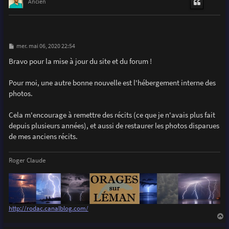
t
Ancien
M
mer. mai 06, 2020 22:54
e
s
Bravo pour la mise à jour du site et du forum !
s
a
g
Pour moi, une autre bonne nouvelle est l'hébergement interne des
e
photos.
Cela m'encourage à remettre des récits (ce que je n'avais plus fait
depuis plusieurs années), et aussi de restaurer les photos disparues
de mes anciens récits.
Roger Claude
http://rodac.canalblog.com/
a