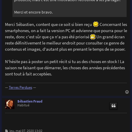
Merci et encore bravo.
Merci Sébastien, content que ce soit si bien reçu
Concernant les
smartphones, on a fait la version PC et advienne que pourra pour le
reste, donc c'est sûr que ça n'a pas été priorisé
Un grand écran
reste définitivement le meilleur endroit pour consulter ce genre de
contenus et images, d'autant plus en prenant le temps de se poser.
N'hésite pas à poster un petit récit si tu as des choses en stock ! La
saison ne faisant que démarrer, les choses des années précédentes
sont tout à fait acceptées.
—
Terres Perdues
—
a
u
Sébastien Fraud
t
Habitué
M
jeu. mai 07, 2020 13:02