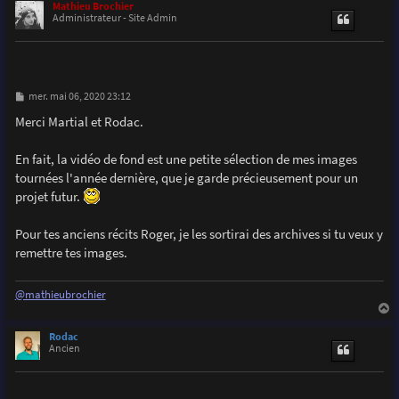
u
Mathieu Brochier
t
Administrateur - Site Admin
M
mer. mai 06, 2020 23:12
e
s
Merci Martial et Rodac.
s
a
g
En fait, la vidéo de fond est une petite sélection de mes images
e
tournées l'année dernière, que je garde précieusement pour un
projet futur.
Pour tes anciens récits Roger, je les sortirai des archives si tu veux y
remettre tes images.
@mathieubrochier
a
u
Rodac
t
Ancien