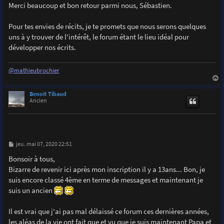
s
Merci beaucoup et bon retour parmi nous, Sébastien.
s
a
g
Pour tes envies de récits, je te promets que nous serons quelques
e
uns à y trouver de l'intérêt, le forum étant le lieu idéal pour
développer nos écrits.
@mathieubrochier
a
u
Benoit Tibaud
t
Ancien
M
jeu. mai 07, 2020 22:51
e
s
Bonsoir à tous,
s
Bizarre de revenir ici après mon inscription il y a 13ans... Bon, je
a
g
suis encore classé 4ème en terme de messages et maintenant je
e
suis un ancien
Il est vrai que j'ai pas mal délaissé ce forum ces dernières années,
les aléas de la vie ont fait que et vu que je suis maintenant Papa et