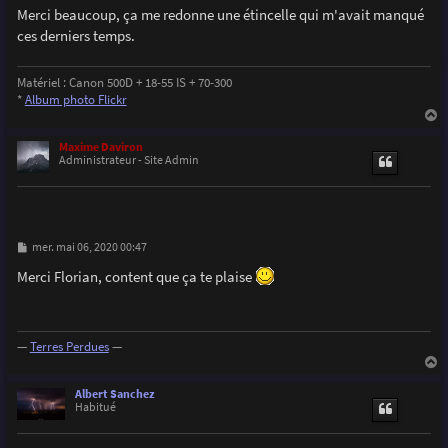
Merci beaucoup, ça me redonne une étincelle qui m'avait manqué
ces derniers temps.
Matériel : Canon 500D + 18-55 IS + 70-300
*
Album photo Flickr
a
u
Maxime Daviron
t
Administrateur - Site Admin
M
mer. mai 06, 2020 00:47
e
s
Merci Florian, content que ça te plaise
s
a
g
e
—
Terres Perdues
—
a
u
Albert Sanchez
t
Habitué