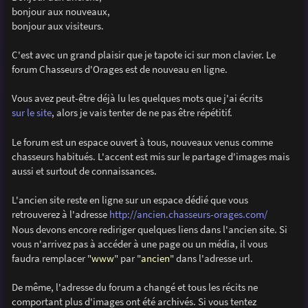
s
bonjour aux nouveaux,
a
g
bonjour aux visiteurs.
e
C'est avec un grand plaisir que je tapote ici sur mon clavier. Le
forum Chasseurs d'Orages est de nouveau en ligne.
Vous avez peut-être déjà lu les quelques mots que j'ai écrits
sur le site
, alors je vais tenter de ne pas être répétitif.
Le forum est un espace ouvert à tous, nouveaux venus comme
chasseurs habitués. L'accent est mis sur le partage d'images mais
aussi et surtout de connaissances.
L'ancien site reste en ligne sur un espace dédié que vous
retrouverez à l'adresse
http://ancien.chasseurs-orages.com/
Nous devons encore rediriger quelques liens dans l'ancien site. Si
vous n'arrivez pas à accéder à une page ou un média, il vous
faudra remplacer "
www
" par "
ancien
" dans l'adresse url.
De même, l'adresse du forum a changé et tous les récits ne
comportant plus d'images ont été archivés. Si vous tentez