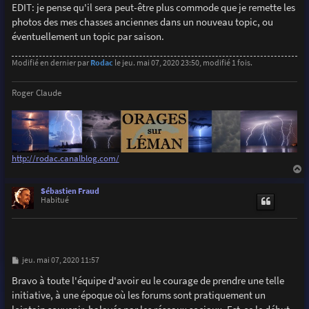
EDIT: je pense qu'il sera peut-être plus commode que je remette les
photos des mes chasses anciennes dans un nouveau topic, ou
éventuellement un topic par saison.
Modifié en dernier par
Rodac
le jeu. mai 07, 2020 23:50, modifié 1 fois.
Roger Claude
http://rodac.canalblog.com/
a
u
Sébastien Fraud
t
Habitué
M
jeu. mai 07, 2020 11:57
e
s
Bravo à toute l'équipe d'avoir eu le courage de prendre une telle
s
initiative, à une époque où les forums sont pratiquement un
a
g