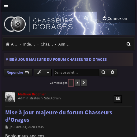
Connexion
R
Accueil
Index du forum
Chasseurs d'Orages
Annonces, actualités et information du site et du forum
e
MISE À JOUR MAJEURE DU FORUM CHASSEURS D'ORAGES
c
h
Rechercher
Recherche a
Répondre
e
1
2
23 messages
Suivante
r
Mathieu Brochier
Administrateur - Site Admin
c
h
Mise à jour majeure du forum Chasseurs
e
d'Orages
r
M
jeu. avr. 23, 2020 17:35
e
s
Bonjour aux anciens,