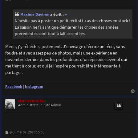
e
s
s
Maxime Daviron
a écrit :
↑
a
g
N'hésite pas à poster un petit récit si tu as des choses en stock !
e
La saison ne faisant que démarrer, les choses des années
précédentes sont tout à fait acceptées.
Merci, j'y réfléchis, justement. J'envisage d'écrire un récit, sans
foudre et avec assez peu de photos, mais une expérience en
novembre dernier dans les profondeurs d'un épisode cévenol qui
me tient à cœur, et qui je l'espère pourrait être intéressante à
partager.
Facebook
|
Instagram
a
u
Mathieu Brochier
t
Administrateur - Site Admin
M
jeu. mai 07, 2020 15:35
e