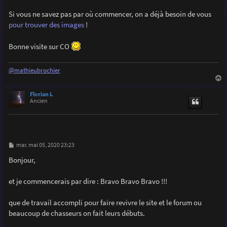
Si vous ne savez pas par où commencer, on a déjà besoin de vous
pour trouver des images
!
Bonne visite sur CO
@mathieubrochier
a
u
Florian L
t
Ancien
M
mar. mai 05, 2020 23:23
e
s
Bonjour,
s
a
g
et je commencerais par dire : Bravo Bravo Bravo !!!
e
que de travail accompli pour faire revivre le site et le forum ou
beaucoup de chasseurs on fait leurs débuts.