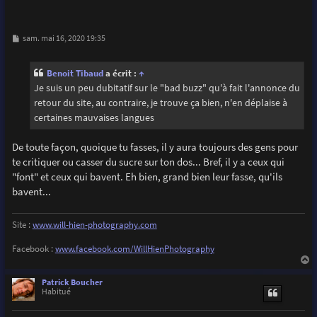
M
sam. mai 16, 2020 19:35
e
s
s
Benoit Tibaud
a écrit :
↑
a
g
Je suis un peu dubitatif sur le "bad buzz" qu'à fait l'annonce du
e
retour du site, au contraire, je trouve ça bien, n'en déplaise à
certaines mauvaises langues
De toute façon, quoique tu fasses, il y aura toujours des gens pour
te critiquer ou casser du sucre sur ton dos... Bref, il y a ceux qui
"font" et ceux qui bavent. Eh bien, grand bien leur fasse, qu'ils
bavent...
Site :
www.will-hien-photography.com
Facebook :
www.facebook.com/WillHienPhotography
a
u
Patrick Boucher
t
Habitué