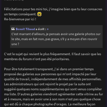
s
a
g
Félicitations pour tes mini toi, j'imagine bien que tu leur consacres
e
un temps conséquent.
Re-bienvenue par ici !
Benoit Tibaud
a écrit :
↑
C'est marrant d'ailleurs, je pensais avoir une galerie photos sur
le site, mais en fait non, pas grave, s'il y a moyen d'en rouvrir
une ?
C'est le sujet qui revient le plus fréquemment. Il faut savoir que les
membres du forum n'ont pas été prioritaires.
Pour être totalement transparent, j'ai dans un premier temps
proposé des galeries aux personnes qui m'ont impacté par leur
qualité de travail, indépendamment de mes affinités personnelles.
Les administrateurs qui ont rejoint le projet par la suite ont
suggéré quelques noms supplémentaires qui sont venus compléter
ma liste. D'autres galeries viendront agrémenter cette vitrine au fur
et à mesure, mais en avoir une à son nom n'est pas quelque chose
qui est dû à chaque photographe d'orages. La meilleure façon