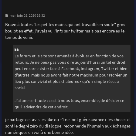
M
mar. juin 02, 2020 16:32
e
s
Bravo à toutes "les petites mains qui ont travaillé en soute" gros
s
boulot en effet, j'avais vu l'info sur twitter mais pas encore eu le
a
g
temps de venir.
e
Le forum et le site sont amenés à évoluer en fonction de vos
retours. Je ne peux pas vous dire aujourd'hui si un tel endroit
peut encore exister face à Facebook, Instagram, Twitter et bien
d'autres, mais nous avons fait notre maximum pour recréer un
lieu plus convivial et plus chaleureux qu'un simple réseau
social.
J'ai une certitude : c'est à nous tous, ensemble, de décider ce
qu'il adviendra de cet endroit.
je partage cet avis les like ou +1 ne font guère avance r les choses et
sont le degré zéro du dialogue. redonner de l'humain aux échanges
numériques en voilà une bonne idée.