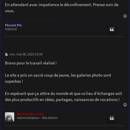
En attendant avec impatience le déconfinement. Prenez soin de
vous.
a
u
Florent Pin
t
Habitué
M
ven. mai 08, 2020 16:56
e
s
Bravo pour le travail réalisé !
s
a
g
Le site a pris un sacré coup de jeune, les galeries photo sont
e
superbes !
En espérant que ça attire du monde et que ce lieu d'échanges soit
des plus productifs en idées, partages, naissances de vocations !
a
u
Mathieu Brochier
t
Administrateur - Site Admin