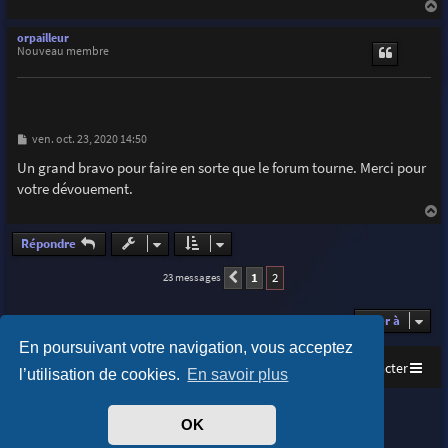
a
u
orpailleur
t
Nouveau membre
M
ven. oct. 23, 2020 14:50
e
s
Un grand bravo pour faire en sorte que le forum tourne. Merci pour
s
votre dévouement.
a
g
e
a
u
Répondre
t
1
2
23 messages
Précédente
Aller à
En poursuivant votre navigation, vous acceptez
Accueil
Index du forum
Nous contacter
l’utilisation de cookies.
En savoir plus
Purplexion style by
Ian Bradley
OK
Développé par
phpBB
® Forum Software © phpBB Limited
Traduit par
phpBB-fr.com