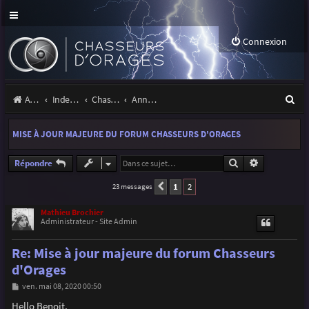
Connexion
R
Accueil
Index du forum
Chasseurs d'Orages
Annonces, actualités et information du site et du forum
e
MISE À JOUR MAJEURE DU FORUM CHASSEURS D'ORAGES
c
h
Rechercher
Recherche a
Répondre
e
1
2
23 messages
Précédente
r
Mathieu Brochier
Administrateur - Site Admin
c
h
Re: Mise à jour majeure du forum Chasseurs
e
d'Orages
r
M
ven. mai 08, 2020 00:50
e
s
Hello Benoit,