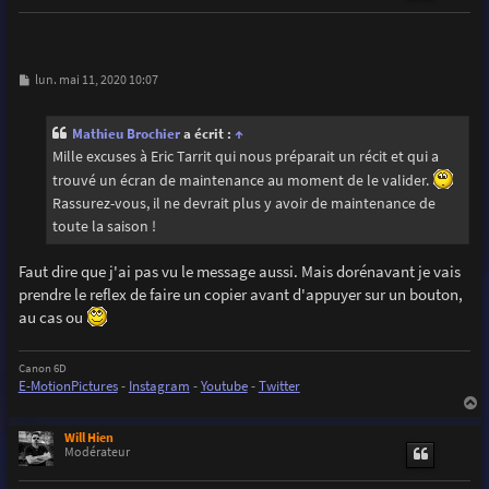
M
lun. mai 11, 2020 10:07
e
s
s
Mathieu Brochier
a écrit :
↑
a
g
Mille excuses à Eric Tarrit qui nous préparait un récit et qui a
e
trouvé un écran de maintenance au moment de le valider.
Rassurez-vous, il ne devrait plus y avoir de maintenance de
toute la saison !
Faut dire que j'ai pas vu le message aussi. Mais dorénavant je vais
prendre le reflex de faire un copier avant d'appuyer sur un bouton,
au cas ou
Canon 6D
E-MotionPictures
-
Instagram
-
Youtube
-
Twitter
a
u
Will Hien
t
Modérateur