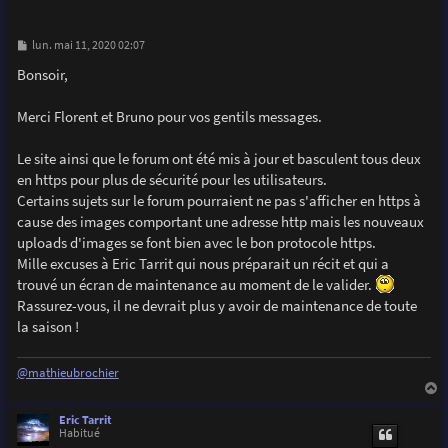
M
lun. mai 11, 2020 02:07
e
s
Bonsoir,
s
a
g
Merci Florent et Bruno pour vos gentils messages.
e
Le site ainsi que le forum ont été mis à jour et basculent tous deux
en https pour plus de sécurité pour les utilisateurs.
Certains sujets sur le forum pourraient ne pas s'afficher en https à
cause des images comportant une adresse http mais les nouveaux
uploads d'images se font bien avec le bon protocole https.
Mille excuses à Eric Tarrit qui nous préparait un récit et qui a
trouvé un écran de maintenance au moment de le valider.
Rassurez-vous, il ne devrait plus y avoir de maintenance de toute
la saison !
@mathieubrochier
a
u
Eric Tarrit
t
Habitué