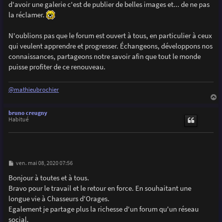
d'avoir une galerie c'est de publier de belles images et... de ne pas
la réclamer.
N'oublions pas que le forum est ouvert à tous, en particulier à ceux
qui veulent apprendre et progresser. Échangeons, développons nos
connaissances, partageons notre savoir afin que tout le monde
puisse profiter de ce renouveau.
@mathieubrochier
a
u
bruno creugny
t
Habitué
M
ven. mai 08, 2020 07:56
e
s
Bonjour à toutes et à tous.
s
Bravo pour le travail et le retour en force. En souhaitant une
a
g
longue vie à Chasseurs d'Orages.
e
Egalement je partage plus la richesse d'un forum qu'un réseau
social.