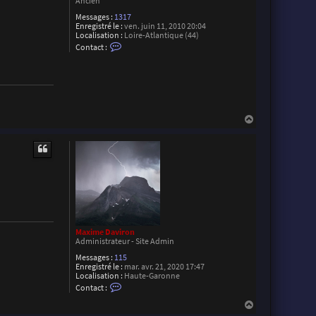
Ancien
Messages :
1317
Enregistré le :
ven. juin 11, 2010 20:04
Localisation :
Loire-Atlantique (44)
C
Contact :
o
n
t
a
c
t
e
r
H
F
a
l
u
o
t
r
i
a
n
L
Maxime Daviron
Administrateur - Site Admin
Messages :
115
Enregistré le :
mar. avr. 21, 2020 17:47
Localisation :
Haute-Garonne
C
Contact :
o
n
H
t
a