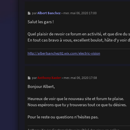
M
Albert Sanchez
par
»
mer. mai 06, 2020 17:00
e
s
Salut les gars !
s
a
g
Quel plaisir de revoir ce forum en activité, et que dire du 
e
En tout cas bravo à vous, excellent boulot, hâte d'y voi
http://albertsanchez92.wix.com/electric-vision
M
Anthony Xavier
par
»
mer. mai 06, 2020 17:58
e
s
Bonjour Albert,
s
a
g
Heureux de voir que le nouveau site et forum te plaise.
e
Nous espérons que tu y trouveras tout ce que tu désires.
Pour le reste ou questions n'hésites pas.