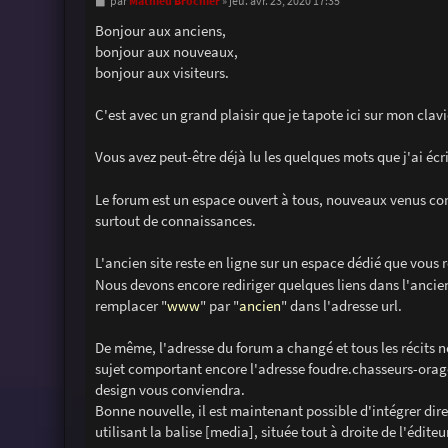
M
Mathieu Brochier
par
»
jeu. avr. 23, 2020 17:35
e
s
Bonjour aux anciens,
s
bonjour aux nouveaux,
a
g
bonjour aux visiteurs.
e
C'est avec un grand plaisir que je tapote ici sur mon cla
Vous avez peut-être déjà lu les quelques mots que j'ai écr
Le forum est un espace ouvert à tous, nouveaux venus com
surtout de connaissances.
L'ancien site reste en ligne sur un espace dédié que vous 
Nous devons encore rediriger quelques liens dans l'ancien
remplacer "
www
" par "
ancien
" dans l'adresse url.
De même, l'adresse du forum a changé et tous les récits n
sujet comportant encore l'adresse foudre.chasseurs-orag
design vous conviendra.
Bonne nouvelle, il est maintenant possible d'intégrer dir
utilisant la balise [media], située tout à droite de l'édit