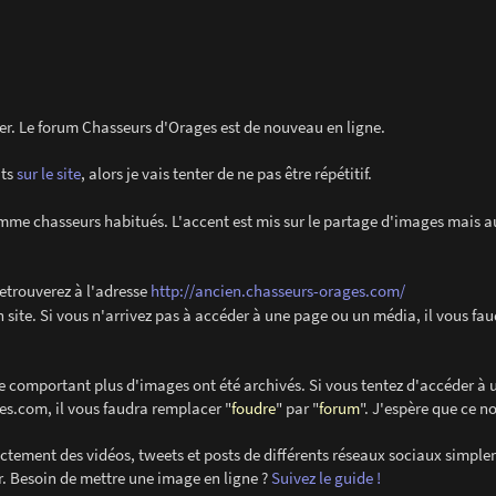
vier. Le forum Chasseurs d'Orages est de nouveau en ligne.
its
sur le site
, alors je vais tenter de ne pas être répétitif.
me chasseurs habitués. L'accent est mis sur le partage d'images mais au
retrouverez à l'adresse
http://ancien.chasseurs-orages.com/
 site. Si vous n'arrivez pas à accéder à une page ou un média, il vous fa
e comportant plus d'images ont été archivés. Si vous tentez d'accéder à 
es.com, il vous faudra remplacer "
foudre
" par "
forum
". J'espère que ce 
ectement des vidéos, tweets et posts de différents réseaux sociaux simpl
eur. Besoin de mettre une image en ligne ?
Suivez le guide !