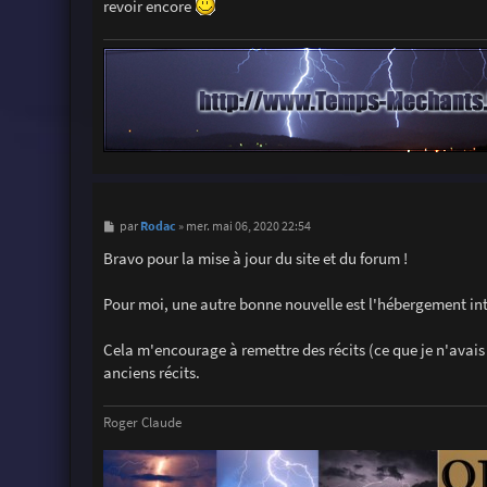
revoir encore
M
Rodac
par
»
mer. mai 06, 2020 22:54
e
s
Bravo pour la mise à jour du site et du forum !
s
a
g
Pour moi, une autre bonne nouvelle est l'hébergement in
e
Cela m'encourage à remettre des récits (ce que je n'avais 
anciens récits.
Roger Claude