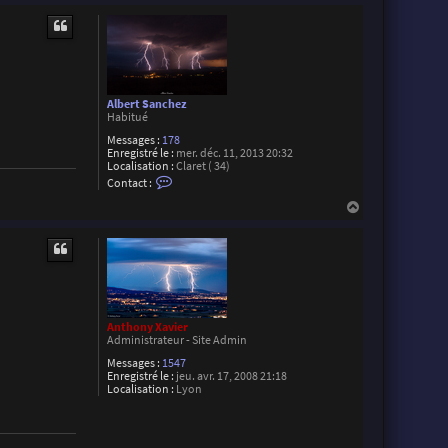
a
u
c
t
t
e
r
M
a
x
Albert Sanchez
i
Habitué
m
e
Messages :
178
D
Enregistré le :
mer. déc. 11, 2013 20:32
a
Localisation :
Claret ( 34)
v
C
Contact :
i
o
r
n
H
o
t
a
n
a
u
c
t
t
e
r
A
l
b
Anthony Xavier
e
Administrateur - Site Admin
r
t
Messages :
1547
S
Enregistré le :
jeu. avr. 17, 2008 21:18
a
Localisation :
Lyon
n
c
h
e