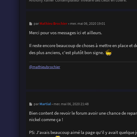
Anthony Xavier Contemplateur invétéré des cieux en colère.
M
Mathieu Brochier
par
»
mer. mai 06, 2020 19:01
e
s
Merci pour vos messages ici et ailleurs.
s
a
g
Il reste encore beaucoup de choses à mettre en place et de
e
des plus anciens, c'est plutôt bon signe.
@mathieubrochier
M
Martial
par
»
mer. mai 06, 2020 21:48
e
s
Bien content de revoir le forum avoir une chance de repar
s
nickel comme ça !
a
g
e
PS: J'avais beaucoup aimé la page qu'il y avait quelque jo