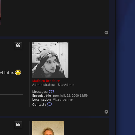
t
e
r
R
o
d
a
c
H
a
u
t
et futur.
Mathieu Brochier
Administrateur - Site Admin
Messages :
727
Enregistré le :
mer. juil. 22, 2009 13:59
Localisation :
Villeurbanne
C
Contact :
o
n
H
t
a
a
u
c
t
t
e
r