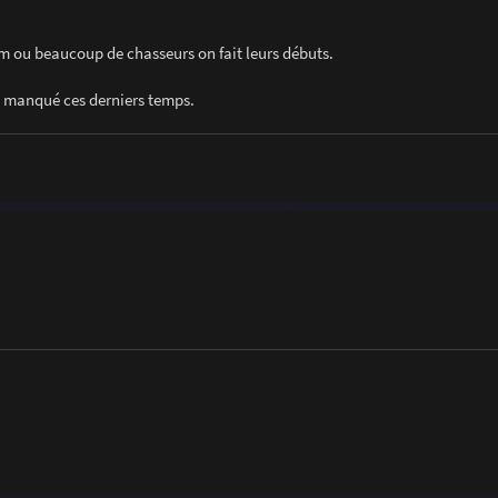
orum ou beaucoup de chasseurs on fait leurs débuts.
t manqué ces derniers temps.