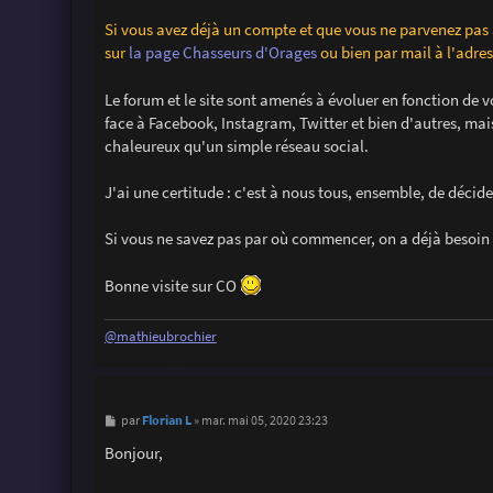
Si vous avez déjà un compte et que vous ne parvenez pas
sur
la page Chasseurs d'Orages
ou bien par mail à l'adr
Le forum et le site sont amenés à évoluer en fonction de v
face à Facebook, Instagram, Twitter et bien d'autres, mai
chaleureux qu'un simple réseau social.
J'ai une certitude : c'est à nous tous, ensemble, de décide
Si vous ne savez pas par où commencer, on a déjà besoin
Bonne visite sur CO
@mathieubrochier
M
Florian L
par
»
mar. mai 05, 2020 23:23
e
s
Bonjour,
s
a
g