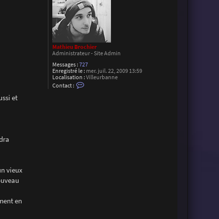
Mathieu Brochier
Administrateur - Site Admin
Messages :
727
Enregistré le :
mer. juil. 22, 2009 13:59
Localisation :
Villeurbanne
C
Contact :
o
n
ssi et
t
a
c
t
e
r
udra
M
a
t
h
i
un vieux
e
u
nouveau
B
r
o
ement en
c
h
i