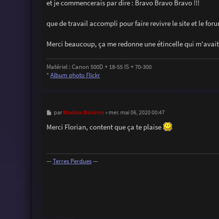
et je commencerais par dire : Bravo Bravo Bravo !!!
e
que de travail accompli pour faire revivre le site et le f
Merci beaucoup, ça me redonne une étincelle qui m'avai
Matériel : Canon 500D + 18-55 IS + 70-300
*
Album photo Flickr
M
Maxime Daviron
par
»
mer. mai 06, 2020 00:47
e
s
Merci Florian, content que ça te plaise
s
a
g
e
—
Terres Perdues
—