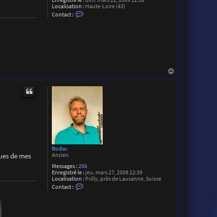
Enregistré le :
dim. mars 22, 2009 12:38
B
Localisation :
Haute-Loire (43)
r
C
Contact :
o
o
c
n
h
t
i
a
e
c
r
t
e
r
M
H
a
a
r
u
t
t
i
a
l
Rodac
rues de mes
Ancien
Messages :
256
Enregistré le :
jeu. mars 27, 2008 22:39
Localisation :
Prilly, près de Lausanne, Suisse
C
Contact :
o
n
t
a
c