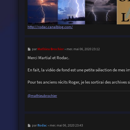
http://rodac.canalblog.com/
M
Mathieu Brochier
par
»
mer. mai 06, 2020 23:12
e
s
Merci Martial et Rodac.
s
a
g
En fait, la vidéo de fond est une petite sélection de mes 
e
Pour tes anciens récits Roger, je les sortirai des archives 
@mathieubrochier
M
Rodac
par
»
mer. mai 06, 2020 23:43
e