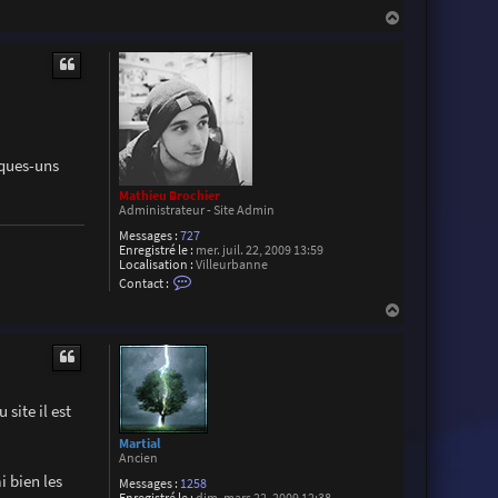
z
H
a
u
t
lques-uns
Mathieu Brochier
Administrateur - Site Admin
Messages :
727
Enregistré le :
mer. juil. 22, 2009 13:59
Localisation :
Villeurbanne
C
Contact :
o
n
H
t
a
a
u
c
t
t
e
r
M
site il est
a
t
Martial
h
Ancien
i
i bien les
e
Messages :
1258
u