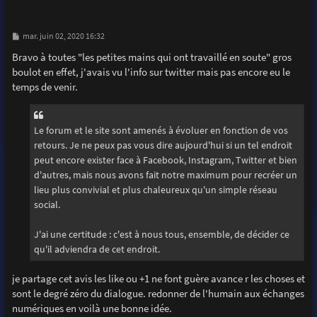
M
mar. juin 02, 2020 16:32
e
s
Bravo à toutes "les petites mains qui ont travaillé en soute" gros
s
boulot en effet, j'avais vu l'info sur twitter mais pas encore eu le
a
g
temps de venir.
e
Le forum et le site sont amenés à évoluer en fonction de vos
retours. Je ne peux pas vous dire aujourd'hui si un tel endroit
peut encore exister face à Facebook, Instagram, Twitter et bien
d'autres, mais nous avons fait notre maximum pour recréer un
lieu plus convivial et plus chaleureux qu'un simple réseau
social.
J'ai une certitude : c'est à nous tous, ensemble, de décider ce
qu'il adviendra de cet endroit.
je partage cet avis les like ou +1 ne font guère avance r les choses et
sont le degré zéro du dialogue. redonner de l'humain aux échanges
numériques en voilà une bonne idée.