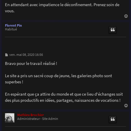
En attendant avec impatience le déconfinement. Prenez soin de
vous.
a
u
Florent Pin
t
Habitué
M
ven. mai 08, 2020 16:56
e
s
Bravo pour le travail réalisé !
s
a
g
Le site a pris un sacré coup de jeune, les galeries photo sont
e
superbes !
En espérant que ça attire du monde et que ce lieu d'échanges soit
des plus productifs en idées, partages, naissances de vocations !
a
u
Mathieu Brochier
t
Administrateur - Site Admin