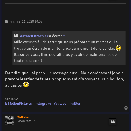
M
lun. mai 11, 2020 10:07
e
s
s
Mathieu Brochier
a écrit :
↑
a
g
Mille excuses à Eric Tarrit qui nous préparait un récit et qui a
e
trouvé un écran de maintenance au moment de le valider.
Rassurez-vous, il ne devrait plus y avoir de maintenance de
toute la saison !
Faut dire que j'ai pas vu le message aussi. Mais dorénavant je vais
prendre le reflex de faire un copier avant d'appuyer sur un bouton,
au cas ou
Canon 6D
E-MotionPictures
-
Instagram
-
Youtube
-
Twitter
a
u
Will Hien
t
Modérateur