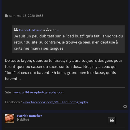
M
sam. mai 16, 2020 19:35
e
s
s
Benoit Tibaud
a écrit :
↑
a
g
Je suis un peu dubitatif sur le "bad buzz" qu'à fait l'annonce du
e
retour du site, au contraire, je trouve ça bien, n'en déplaise à
certaines mauvaises langues
De toute façon, quoique tu fasses, il y aura toujours des gens pour
te critiquer ou casser du sucre sur ton dos... Bref, il y a ceux qui
"font" et ceux qui bavent. Eh bien, grand bien leur fasse, qu'ils
bavent...
Site :
www.will-hien-photography.com
Facebook :
www.facebook.com/WillHienPhotography
a
u
Patrick Boucher
t
Habitué