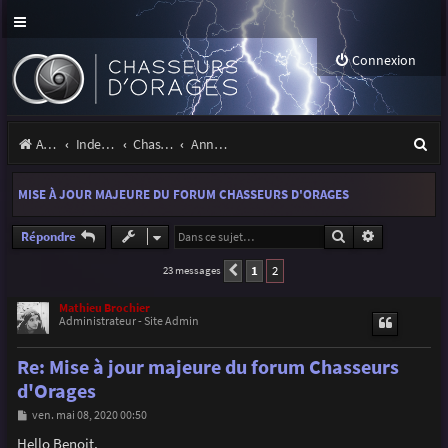
Connexion
R
Accueil
Index du forum
Chasseurs d'Orages
Annonces, actualités et information du site et du forum
e
MISE À JOUR MAJEURE DU FORUM CHASSEURS D'ORAGES
c
h
Rechercher
Recherche a
Répondre
e
1
2
23 messages
Précédente
r
Mathieu Brochier
Administrateur - Site Admin
c
h
Re: Mise à jour majeure du forum Chasseurs
e
d'Orages
r
M
ven. mai 08, 2020 00:50
e
s
Hello Benoit,