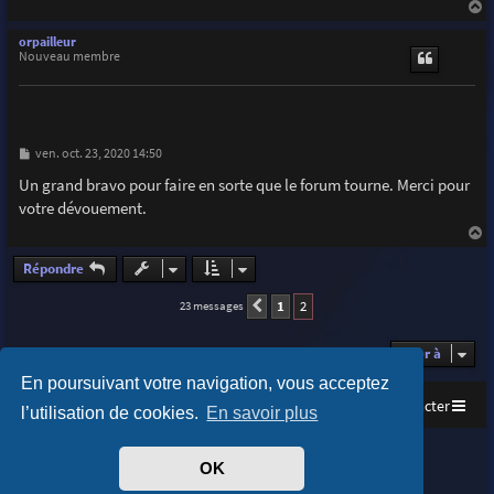
a
u
orpailleur
t
Nouveau membre
M
ven. oct. 23, 2020 14:50
e
s
Un grand bravo pour faire en sorte que le forum tourne. Merci pour
s
votre dévouement.
a
g
e
a
u
Répondre
t
1
2
23 messages
Précédente
Aller à
En poursuivant votre navigation, vous acceptez
Accueil
Index du forum
Nous contacter
l’utilisation de cookies.
En savoir plus
Purplexion style by
Ian Bradley
OK
Développé par
phpBB
® Forum Software © phpBB Limited
Traduit par
phpBB-fr.com