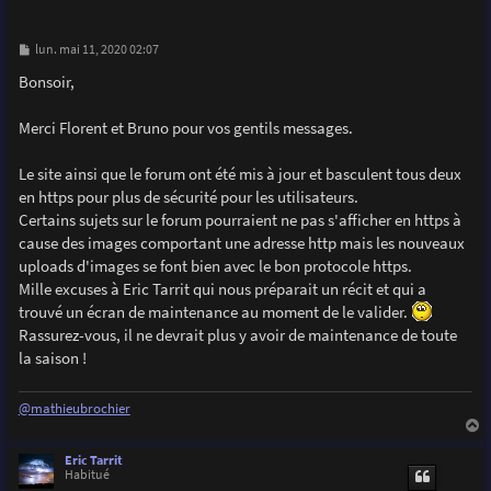
M
lun. mai 11, 2020 02:07
e
s
Bonsoir,
s
a
g
Merci Florent et Bruno pour vos gentils messages.
e
Le site ainsi que le forum ont été mis à jour et basculent tous deux
en https pour plus de sécurité pour les utilisateurs.
Certains sujets sur le forum pourraient ne pas s'afficher en https à
cause des images comportant une adresse http mais les nouveaux
uploads d'images se font bien avec le bon protocole https.
Mille excuses à Eric Tarrit qui nous préparait un récit et qui a
trouvé un écran de maintenance au moment de le valider.
Rassurez-vous, il ne devrait plus y avoir de maintenance de toute
la saison !
@mathieubrochier
a
u
Eric Tarrit
t
Habitué