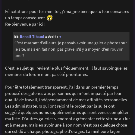
s
a
g
Félicitations pour tes mini toi, j'imagine bien que tu leur consacres
e
un temps conséquent.
Re-bienvenue par ici !
Benoit Tibaud
a écrit :
↑
C'est marrant d'ailleurs, je pensais avoir une galerie photos sur
le site, mais en fait non, pas grave, s'il y a moyen d'en rouvrir
une ?
C'est le sujet qui revient le plus fréquemment. Il faut savoir que les
membres du forum n'ont pas été prioritaires.
Pour être totalement transparent, j'ai dans un premier temps
proposé des galeries aux personnes qui m'ont impacté par leur
qualité de travail, indépendamment de mes affinités personnelles.
Les administrateurs qui ont rejoint le projet par la suite ont
suggéré quelques noms supplémentaires qui sont venus compléter
ma liste. D'autres galeries viendront agrémenter cette vitrine au fur
et à mesure, mais en avoir une à son nom n'est pas quelque chose
qui est dû à chaque photographe d'orages. La meilleure façon