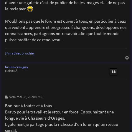
d'avoir une galerie c'est de publier de belles images et... de ne pas
la réclamer.
N'oublions pas que le forum est ouvert à tous, en particulier à ceux
qui veulent apprendre et progresser. Échangeons, développons nos
connaissances, partageons notre savoir afin que tout le monde
puisse profiter de ce renouveau.
@mathieubrochier
a
u
bruno creugny
t
Habitué
M
ven. mai 08, 2020 07:56
e
s
Bonjour à toutes et à tous.
s
Bravo pour le travail et le retour en force. En souhaitant une
a
g
longue vie à Chasseurs d'Orages.
e
Egalement je partage plus la richesse d'un forum qu'un réseau
social.