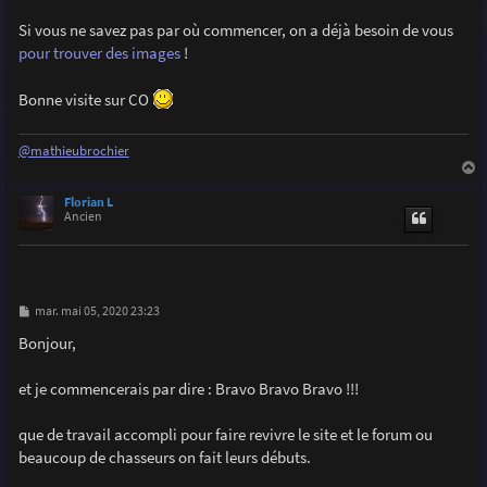
Si vous ne savez pas par où commencer, on a déjà besoin de vous
pour trouver des images
!
Bonne visite sur CO
@mathieubrochier
a
u
Florian L
t
Ancien
M
mar. mai 05, 2020 23:23
e
s
Bonjour,
s
a
g
et je commencerais par dire : Bravo Bravo Bravo !!!
e
que de travail accompli pour faire revivre le site et le forum ou
beaucoup de chasseurs on fait leurs débuts.