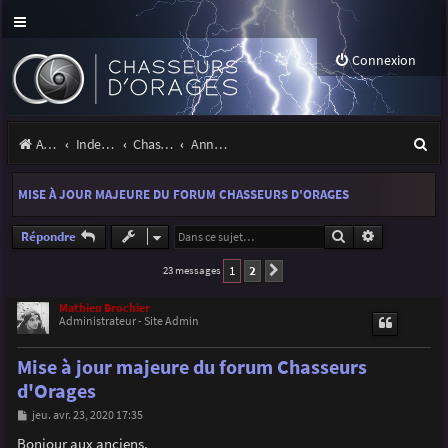
Connexion
R
Accueil
Index du forum
Chasseurs d'Orages
Annonces, actualités et information du site et du forum
e
MISE À JOUR MAJEURE DU FORUM CHASSEURS D'ORAGES
c
h
Rechercher
Recherche a
Répondre
e
1
2
23 messages
Suivante
r
Mathieu Brochier
Administrateur - Site Admin
c
h
Mise à jour majeure du forum Chasseurs
e
d'Orages
r
M
jeu. avr. 23, 2020 17:35
e
s
Bonjour aux anciens,