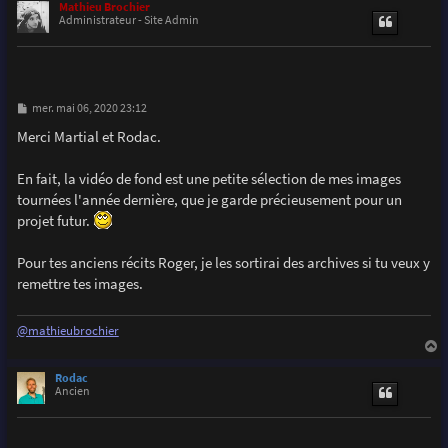
u
Mathieu Brochier
t
Administrateur - Site Admin
M
mer. mai 06, 2020 23:12
e
s
Merci Martial et Rodac.
s
a
g
En fait, la vidéo de fond est une petite sélection de mes images
e
tournées l'année dernière, que je garde précieusement pour un
projet futur.
Pour tes anciens récits Roger, je les sortirai des archives si tu veux y
remettre tes images.
@mathieubrochier
a
u
Rodac
t
Ancien