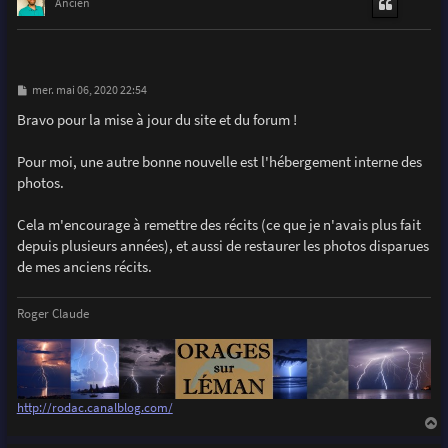
t
Ancien
M
mer. mai 06, 2020 22:54
e
s
Bravo pour la mise à jour du site et du forum !
s
a
g
Pour moi, une autre bonne nouvelle est l'hébergement interne des
e
photos.
Cela m'encourage à remettre des récits (ce que je n'avais plus fait
depuis plusieurs années), et aussi de restaurer les photos disparues
de mes anciens récits.
Roger Claude
http://rodac.canalblog.com/
a