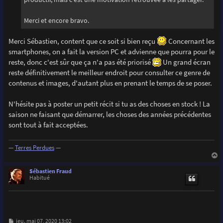
Merci et encore bravo.
Merci Sébastien, content que ce soit si bien reçu
Concernant les
smartphones, on a fait la version PC et advienne que pourra pour le
reste, donc c'est sûr que ça n'a pas été priorisé
Un grand écran
reste définitivement le meilleur endroit pour consulter ce genre de
contenus et images, d'autant plus en prenant le temps de se poser.
N'hésite pas à poster un petit récit si tu as des choses en stock ! La
saison ne faisant que démarrer, les choses des années précédentes
sont tout à fait acceptées.
—
Terres Perdues
—
a
u
Sébastien Fraud
t
Habitué
M
jeu. mai 07, 2020 13:02