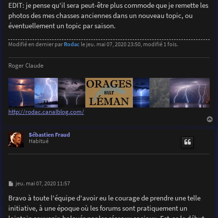
EDIT: je pense qu'il sera peut-être plus commode que je remette les
photos des mes chasses anciennes dans un nouveau topic, ou
éventuellement un topic par saison.
Modifié en dernier par
Rodac
le jeu. mai 07, 2020 23:50, modifié 1 fois.
Roger Claude
http://rodac.canalblog.com/
a
u
Sébastien Fraud
t
Habitué
M
jeu. mai 07, 2020 11:57
e
s
Bravo à toute l'équipe d'avoir eu le courage de prendre une telle
s
initiative, à une époque où les forums sont pratiquement un
a
g