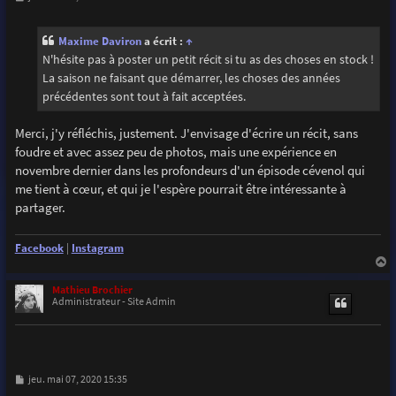
e
s
s
Maxime Daviron
a écrit :
↑
a
g
N'hésite pas à poster un petit récit si tu as des choses en stock !
e
La saison ne faisant que démarrer, les choses des années
précédentes sont tout à fait acceptées.
Merci, j'y réfléchis, justement. J'envisage d'écrire un récit, sans
foudre et avec assez peu de photos, mais une expérience en
novembre dernier dans les profondeurs d'un épisode cévenol qui
me tient à cœur, et qui je l'espère pourrait être intéressante à
partager.
Facebook
|
Instagram
a
u
Mathieu Brochier
t
Administrateur - Site Admin
M
jeu. mai 07, 2020 15:35
e