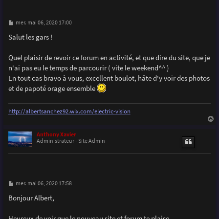
M
mer. mai 06, 2020 17:00
e
s
Salut les gars !
s
a
g
Quel plaisir de revoir ce forum en activité, et que dire du site, que je
e
n'ai pas eu le temps de parcourir ( vite le weekend^^ )
En tout cas bravo à vous, excellent boulot, hâte d'y voir des photos
et de papoté orage ensemble
http://albertsanchez92.wix.com/electric-vision
a
u
Anthony Xavier
t
Administrateur - Site Admin
M
mer. mai 06, 2020 17:58
e
s
Bonjour Albert,
s
a
g
Heureux de voir que le nouveau site et forum te plaise.