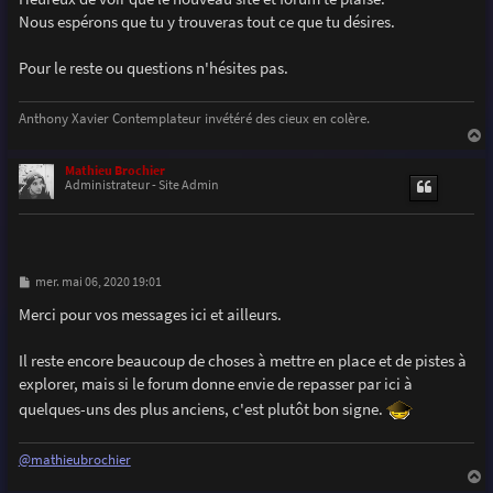
e
Nous espérons que tu y trouveras tout ce que tu désires.
Pour le reste ou questions n'hésites pas.
Anthony Xavier Contemplateur invétéré des cieux en colère.
a
u
Mathieu Brochier
t
Administrateur - Site Admin
M
mer. mai 06, 2020 19:01
e
s
Merci pour vos messages ici et ailleurs.
s
a
g
Il reste encore beaucoup de choses à mettre en place et de pistes à
e
explorer, mais si le forum donne envie de repasser par ici à
quelques-uns des plus anciens, c'est plutôt bon signe.
@mathieubrochier
a