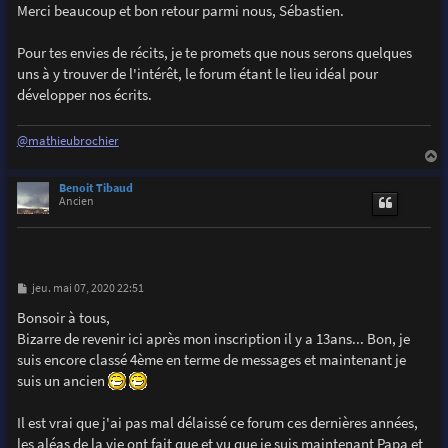
s
Merci beaucoup et bon retour parmi nous, Sébastien.
s
a
g
Pour tes envies de récits, je te promets que nous serons quelques
e
uns à y trouver de l'intérêt, le forum étant le lieu idéal pour
développer nos écrits.
@mathieubrochier
a
u
Benoit Tibaud
t
Ancien
M
jeu. mai 07, 2020 22:51
e
s
Bonsoir à tous,
s
Bizarre de revenir ici après mon inscription il y a 13ans... Bon, je
a
g
suis encore classé 4ème en terme de messages et maintenant je
e
suis un ancien
Il est vrai que j'ai pas mal délaissé ce forum ces dernières années,
les aléas de la vie ont fait que et vu que je suis maintenant Papa et