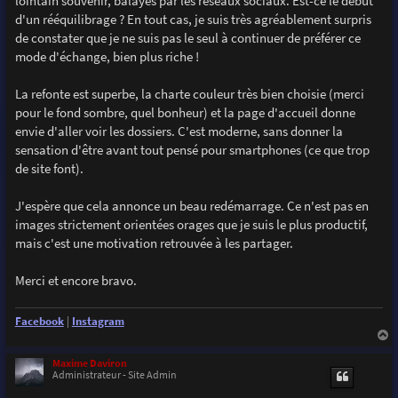
lointain souvenir, balayés par les réseaux sociaux. Est-ce le début
e
d'un rééquilibrage ? En tout cas, je suis très agréablement surpris
de constater que je ne suis pas le seul à continuer de préférer ce
mode d'échange, bien plus riche !
La refonte est superbe, la charte couleur très bien choisie (merci
pour le fond sombre, quel bonheur) et la page d'accueil donne
envie d'aller voir les dossiers. C'est moderne, sans donner la
sensation d'être avant tout pensé pour smartphones (ce que trop
de site font).
J'espère que cela annonce un beau redémarrage. Ce n'est pas en
images strictement orientées orages que je suis le plus productif,
mais c'est une motivation retrouvée à les partager.
Merci et encore bravo.
Facebook
|
Instagram
a
u
Maxime Daviron
t
Administrateur - Site Admin