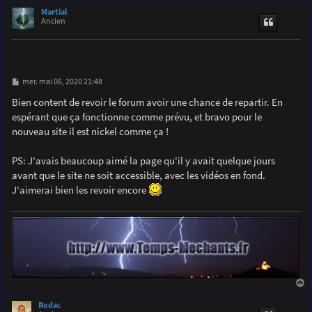
u
Martial
t
Ancien
M
mer. mai 06, 2020 21:48
e
s
Bien content de revoir le forum avoir une chance de repartir. En
s
espérant que ça fonctionne comme prévu, et bravo pour le
a
g
nouveau site il est nickel comme ça !
e
PS: J'avais beaucoup aimé la page qu'il y avait quelque jours
avant que le site ne soit accessible, avec les vidéos en fond.
J'aimerai bien les revoir encore
a
u
Rodac