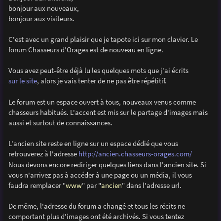
s
bonjour aux nouveaux,
a
g
bonjour aux visiteurs.
e
C'est avec un grand plaisir que je tapote ici sur mon clavier. Le
forum Chasseurs d'Orages est de nouveau en ligne.
Vous avez peut-être déjà lu les quelques mots que j'ai écrits
sur le site
, alors je vais tenter de ne pas être répétitif.
Le forum est un espace ouvert à tous, nouveaux venus comme
chasseurs habitués. L'accent est mis sur le partage d'images mais
aussi et surtout de connaissances.
L'ancien site reste en ligne sur un espace dédié que vous
retrouverez à l'adresse
http://ancien.chasseurs-orages.com/
Nous devons encore rediriger quelques liens dans l'ancien site. Si
vous n'arrivez pas à accéder à une page ou un média, il vous
faudra remplacer "
www
" par "
ancien
" dans l'adresse url.
De même, l'adresse du forum a changé et tous les récits ne
comportant plus d'images ont été archivés. Si vous tentez