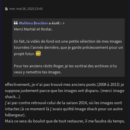
M
mer. mai 06, 2020 23:43
e
s
s
Mathieu Brochier
a écrit :
↑
a
g
Merci Martial et Rodac.
e
En fait, la vidéo de fond est une petite sélection de mes images
tournées l'année dernière, que je garde précieusement pour un
projet futur.
Pour tes anciens récits Roger, je les sortirai des archives si tu
veux y remettre tes images.
effectivement, je n'ai pas trouvé mes anciens posts (2008 à 2013) je
suppose justement parce que les images ont disparu. (merci image
shack...)
j'ai par contre retrouvé celui de la saison 2014, où les images sont
intactes (à ce moment là j'avais quitté Image shack pour un autre
hébergeur).
Mais ce sera du boulot que de tout restaurer, il me faudra du temps.