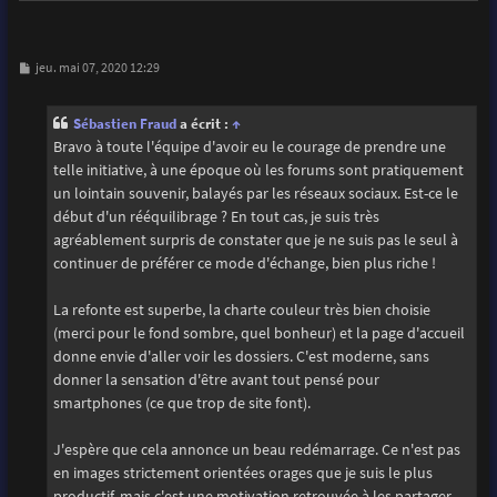
M
jeu. mai 07, 2020 12:29
e
s
s
Sébastien Fraud
a écrit :
↑
a
g
Bravo à toute l'équipe d'avoir eu le courage de prendre une
e
telle initiative, à une époque où les forums sont pratiquement
un lointain souvenir, balayés par les réseaux sociaux. Est-ce le
début d'un rééquilibrage ? En tout cas, je suis très
agréablement surpris de constater que je ne suis pas le seul à
continuer de préférer ce mode d'échange, bien plus riche !
La refonte est superbe, la charte couleur très bien choisie
(merci pour le fond sombre, quel bonheur) et la page d'accueil
donne envie d'aller voir les dossiers. C'est moderne, sans
donner la sensation d'être avant tout pensé pour
smartphones (ce que trop de site font).
J'espère que cela annonce un beau redémarrage. Ce n'est pas
en images strictement orientées orages que je suis le plus
productif, mais c'est une motivation retrouvée à les partager.