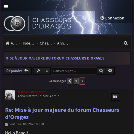
Connexion
R
Accueil
Index du forum
Chasseurs d'Orages
Annonces, actualités et information du site et du forum
e
MISE À JOUR MAJEURE DU FORUM CHASSEURS D'ORAGES
c
h
Rechercher
Recherche a
Répondre
e
1
2
23 messages
Précédente
r
Mathieu Brochier
Administrateur - Site Admin
c
h
Re: Mise à jour majeure du forum Chasseurs
e
d'Orages
r
M
ven. mai 08, 2020 00:50
e
s
Hello Benoit,