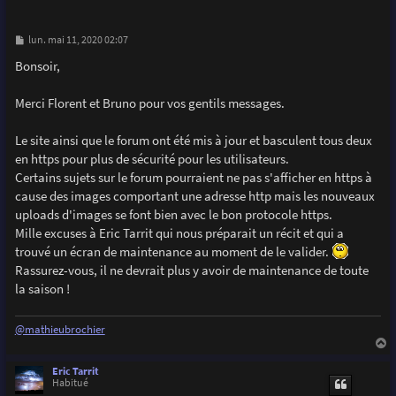
M
lun. mai 11, 2020 02:07
e
s
Bonsoir,
s
a
g
Merci Florent et Bruno pour vos gentils messages.
e
Le site ainsi que le forum ont été mis à jour et basculent tous deux
en https pour plus de sécurité pour les utilisateurs.
Certains sujets sur le forum pourraient ne pas s'afficher en https à
cause des images comportant une adresse http mais les nouveaux
uploads d'images se font bien avec le bon protocole https.
Mille excuses à Eric Tarrit qui nous préparait un récit et qui a
trouvé un écran de maintenance au moment de le valider.
Rassurez-vous, il ne devrait plus y avoir de maintenance de toute
la saison !
@mathieubrochier
a
u
Eric Tarrit
t
Habitué