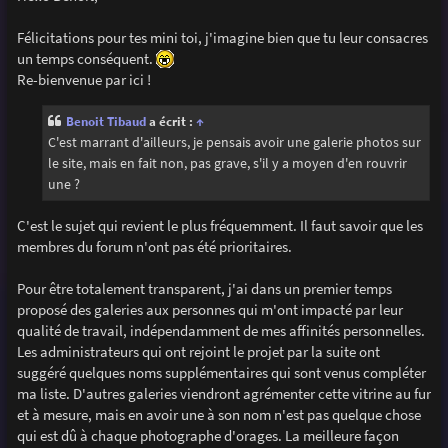
s
a
g
Félicitations pour tes mini toi, j'imagine bien que tu leur consacres
e
un temps conséquent.
Re-bienvenue par ici !
Benoit Tibaud
a écrit :
↑
C'est marrant d'ailleurs, je pensais avoir une galerie photos sur
le site, mais en fait non, pas grave, s'il y a moyen d'en rouvrir
une ?
C'est le sujet qui revient le plus fréquemment. Il faut savoir que les
membres du forum n'ont pas été prioritaires.
Pour être totalement transparent, j'ai dans un premier temps
proposé des galeries aux personnes qui m'ont impacté par leur
qualité de travail, indépendamment de mes affinités personnelles.
Les administrateurs qui ont rejoint le projet par la suite ont
suggéré quelques noms supplémentaires qui sont venus compléter
ma liste. D'autres galeries viendront agrémenter cette vitrine au fur
et à mesure, mais en avoir une à son nom n'est pas quelque chose
qui est dû à chaque photographe d'orages. La meilleure façon