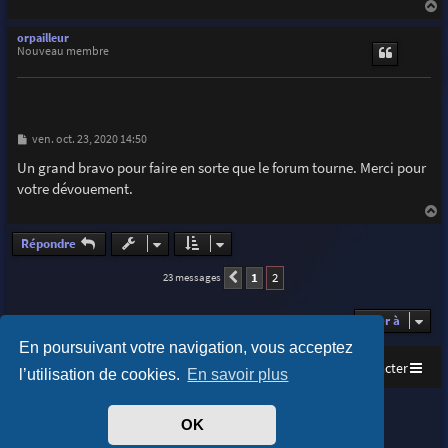
a
u
orpailleur
t
Nouveau membre
M
ven. oct. 23, 2020 14:50
e
s
Un grand bravo pour faire en sorte que le forum tourne. Merci pour
s
votre dévouement.
a
g
e
a
u
Répondre
t
1
2
23 messages
Précédente
Aller à
En poursuivant votre navigation, vous acceptez
Accueil
Index du forum
Nous contacter
l’utilisation de cookies.
En savoir plus
Purplexion style by
Ian Bradley
OK
Développé par
phpBB
® Forum Software © phpBB Limited
Traduit par
phpBB-fr.com