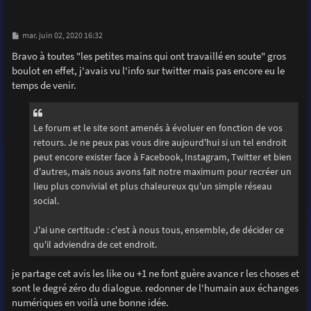
M
mar. juin 02, 2020 16:32
e
s
Bravo à toutes "les petites mains qui ont travaillé en soute" gros
s
boulot en effet, j'avais vu l'info sur twitter mais pas encore eu le
a
g
temps de venir.
e
Le forum et le site sont amenés à évoluer en fonction de vos
retours. Je ne peux pas vous dire aujourd'hui si un tel endroit
peut encore exister face à Facebook, Instagram, Twitter et bien
d'autres, mais nous avons fait notre maximum pour recréer un
lieu plus convivial et plus chaleureux qu'un simple réseau
social.
J'ai une certitude : c'est à nous tous, ensemble, de décider ce
qu'il adviendra de cet endroit.
je partage cet avis les like ou +1 ne font guère avance r les choses et
sont le degré zéro du dialogue. redonner de l'humain aux échanges
numériques en voilà une bonne idée.