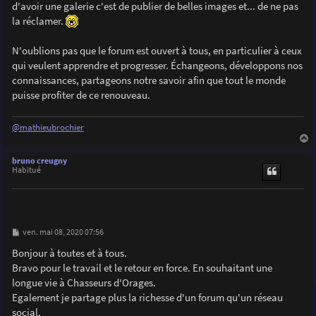
d'avoir une galerie c'est de publier de belles images et... de ne pas
la réclamer.
N'oublions pas que le forum est ouvert à tous, en particulier à ceux
qui veulent apprendre et progresser. Échangeons, développons nos
connaissances, partageons notre savoir afin que tout le monde
puisse profiter de ce renouveau.
@mathieubrochier
a
u
bruno creugny
t
Habitué
M
ven. mai 08, 2020 07:56
e
s
Bonjour à toutes et à tous.
s
Bravo pour le travail et le retour en force. En souhaitant une
a
g
longue vie à Chasseurs d'Orages.
e
Egalement je partage plus la richesse d'un forum qu'un réseau
social.