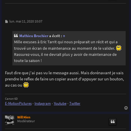
M
lun. mai 11, 2020 10:07
e
s
s
Mathieu Brochier
a écrit :
↑
a
g
Mille excuses à Eric Tarrit qui nous préparait un récit et qui a
e
trouvé un écran de maintenance au moment de le valider.
Rassurez-vous, il ne devrait plus y avoir de maintenance de
toute la saison !
Faut dire que j'ai pas vu le message aussi. Mais dorénavant je vais
prendre le reflex de faire un copier avant d'appuyer sur un bouton,
au cas ou
Canon 6D
E-MotionPictures
-
Instagram
-
Youtube
-
Twitter
a
u
Will Hien
t
Modérateur