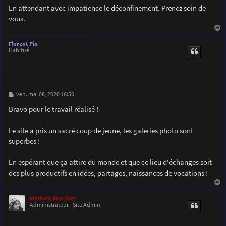
En attendant avec impatience le déconfinement. Prenez soin de
vous.
a
u
Florent Pin
t
Habitué
M
ven. mai 08, 2020 16:56
e
s
Bravo pour le travail réalisé !
s
a
g
Le site a pris un sacré coup de jeune, les galeries photo sont
e
superbes !
En espérant que ça attire du monde et que ce lieu d'échanges soit
des plus productifs en idées, partages, naissances de vocations !
a
u
Mathieu Brochier
t
Administrateur - Site Admin