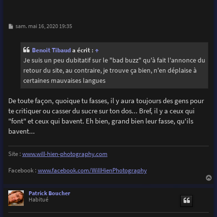
M
sam. mai 16, 2020 19:35
e
s
s
Benoit Tibaud
a écrit :
↑
a
g
Je suis un peu dubitatif sur le "bad buzz" qu'à fait l'annonce du
e
retour du site, au contraire, je trouve ça bien, n'en déplaise à
certaines mauvaises langues
De toute façon, quoique tu fasses, il y aura toujours des gens pour
te critiquer ou casser du sucre sur ton dos... Bref, il y a ceux qui
"font" et ceux qui bavent. Eh bien, grand bien leur fasse, qu'ils
bavent...
Site :
www.will-hien-photography.com
Facebook :
www.facebook.com/WillHienPhotography
a
u
Patrick Boucher
t
Habitué