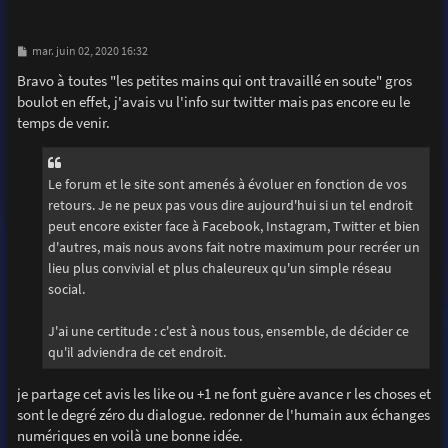
M
mar. juin 02, 2020 16:32
e
s
Bravo à toutes "les petites mains qui ont travaillé en soute" gros
s
boulot en effet, j'avais vu l'info sur twitter mais pas encore eu le
a
g
temps de venir.
e
Le forum et le site sont amenés à évoluer en fonction de vos
retours. Je ne peux pas vous dire aujourd'hui si un tel endroit
peut encore exister face à Facebook, Instagram, Twitter et bien
d'autres, mais nous avons fait notre maximum pour recréer un
lieu plus convivial et plus chaleureux qu'un simple réseau
social.
J'ai une certitude : c'est à nous tous, ensemble, de décider ce
qu'il adviendra de cet endroit.
je partage cet avis les like ou +1 ne font guère avance r les choses et
sont le degré zéro du dialogue. redonner de l'humain aux échanges
numériques en voilà une bonne idée.