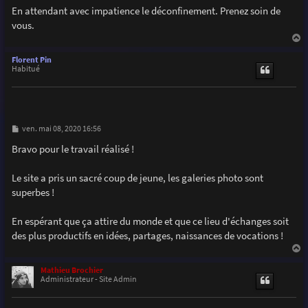
En attendant avec impatience le déconfinement. Prenez soin de
vous.
a
u
Florent Pin
t
Habitué
M
ven. mai 08, 2020 16:56
e
s
Bravo pour le travail réalisé !
s
a
g
Le site a pris un sacré coup de jeune, les galeries photo sont
e
superbes !
En espérant que ça attire du monde et que ce lieu d'échanges soit
des plus productifs en idées, partages, naissances de vocations !
a
u
Mathieu Brochier
t
Administrateur - Site Admin