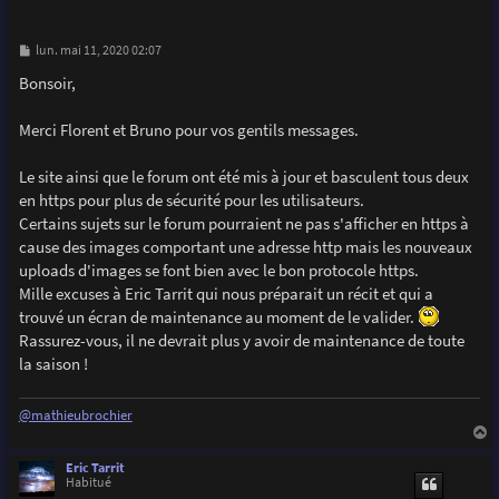
M
lun. mai 11, 2020 02:07
e
s
Bonsoir,
s
a
g
Merci Florent et Bruno pour vos gentils messages.
e
Le site ainsi que le forum ont été mis à jour et basculent tous deux
en https pour plus de sécurité pour les utilisateurs.
Certains sujets sur le forum pourraient ne pas s'afficher en https à
cause des images comportant une adresse http mais les nouveaux
uploads d'images se font bien avec le bon protocole https.
Mille excuses à Eric Tarrit qui nous préparait un récit et qui a
trouvé un écran de maintenance au moment de le valider.
Rassurez-vous, il ne devrait plus y avoir de maintenance de toute
la saison !
@mathieubrochier
a
u
Eric Tarrit
t
Habitué