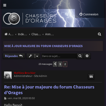
Connexion
R
Accueil
Index du forum
Chasseurs d'Orages
Annonces, actualités et information du site et du forum
e
MISE À JOUR MAJEURE DU FORUM CHASSEURS D'ORAGES
c
h
Rechercher
Recherche a
Répondre
e
1
2
23 messages
Précédente
r
Mathieu Brochier
Administrateur - Site Admin
c
h
Re: Mise à jour majeure du forum Chasseurs
e
d'Orages
r
M
ven. mai 08, 2020 00:50
e
s
Hello Benoit,