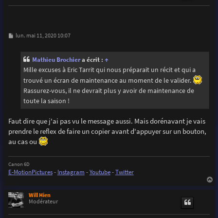
M
lun. mai 11, 2020 10:07
e
s
s
Mathieu Brochier
a écrit :
↑
a
g
Mille excuses à Eric Tarrit qui nous préparait un récit et qui a
e
trouvé un écran de maintenance au moment de le valider.
Rassurez-vous, il ne devrait plus y avoir de maintenance de
toute la saison !
Faut dire que j'ai pas vu le message aussi. Mais dorénavant je vais
prendre le reflex de faire un copier avant d'appuyer sur un bouton,
au cas ou
Canon 6D
E-MotionPictures
-
Instagram
-
Youtube
-
Twitter
a
u
Will Hien
t
Modérateur