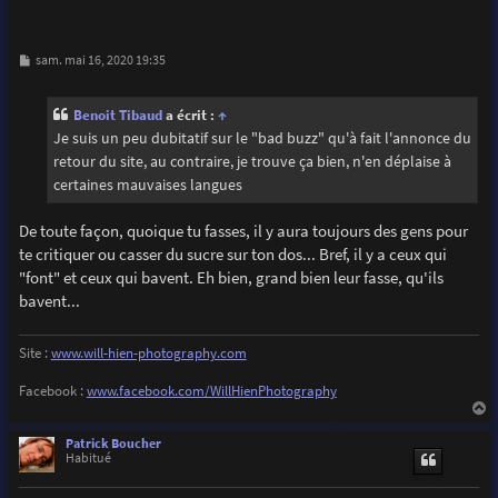
M
sam. mai 16, 2020 19:35
e
s
s
Benoit Tibaud
a écrit :
↑
a
g
Je suis un peu dubitatif sur le "bad buzz" qu'à fait l'annonce du
e
retour du site, au contraire, je trouve ça bien, n'en déplaise à
certaines mauvaises langues
De toute façon, quoique tu fasses, il y aura toujours des gens pour
te critiquer ou casser du sucre sur ton dos... Bref, il y a ceux qui
"font" et ceux qui bavent. Eh bien, grand bien leur fasse, qu'ils
bavent...
Site :
www.will-hien-photography.com
Facebook :
www.facebook.com/WillHienPhotography
a
u
Patrick Boucher
t
Habitué