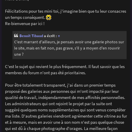
s
a
g
Félicitations pour tes mini toi, j'imagine bien que tu leur consacres
e
un temps conséquent.
Re-bienvenue par ici !
Benoit Tibaud
a écrit :
↑
C'est marrant d'ailleurs, je pensais avoir une galerie photos sur
le site, mais en fait non, pas grave, s'il y a moyen d'en rouvrir
une ?
C'est le sujet qui revient le plus fréquemment. Il faut savoir que les
membres du forum n'ont pas été prioritaires.
Pour être totalement transparent, j'ai dans un premier temps
proposé des galeries aux personnes qui m'ont impacté par leur
qualité de travail, indépendamment de mes affinités personnelles.
Les administrateurs qui ont rejoint le projet par la suite ont
suggéré quelques noms supplémentaires qui sont venus compléter
ma liste. D'autres galeries viendront agrémenter cette vitrine au fur
et à mesure, mais en avoir une à son nom n'est pas quelque chose
qui est dû à chaque photographe d'orages. La meilleure façon