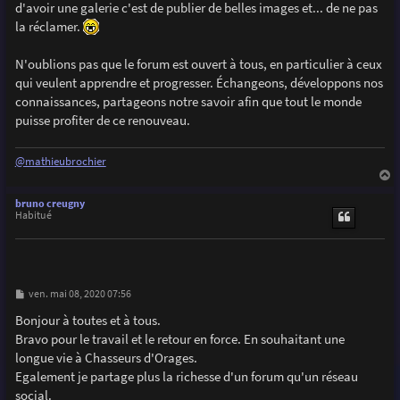
d'avoir une galerie c'est de publier de belles images et... de ne pas
la réclamer.
N'oublions pas que le forum est ouvert à tous, en particulier à ceux
qui veulent apprendre et progresser. Échangeons, développons nos
connaissances, partageons notre savoir afin que tout le monde
puisse profiter de ce renouveau.
@mathieubrochier
a
u
bruno creugny
t
Habitué
M
ven. mai 08, 2020 07:56
e
s
Bonjour à toutes et à tous.
s
Bravo pour le travail et le retour en force. En souhaitant une
a
g
longue vie à Chasseurs d'Orages.
e
Egalement je partage plus la richesse d'un forum qu'un réseau
social.