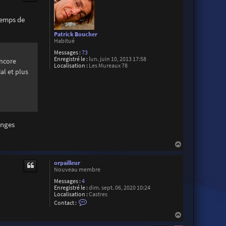
i
l
l
 temps de
H
i
e
Patrick Boucher
n
Habitué
Messages :
73
Enregistré le :
lun. juin 10, 2013 17:58
encore
Localisation :
Les Mureaux 78
al et plus
anges
H
a
u
orpailleur
t
Nouveau membre
Messages :
4
Enregistré le :
dim. sept. 06, 2020 10:24
Localisation :
Castres
C
Contact :
o
n
H
t
a