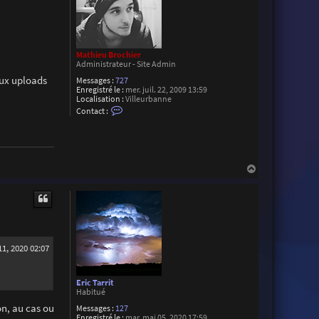
Mathieu Brochier
Administrateur - Site Admin
aux uploads
Messages :
727
Enregistré le :
mer. juil. 22, 2009 13:59
Localisation :
Villeurbanne
C
Contact :
o
n
t
a
c
t
H
e
a
r
u
M
a
t
t
h
i
e
u
11, 2020 02:07
B
r
o
Eric Tarrit
c
Habitué
h
i
on, au cas ou
Messages :
127
e
Enregistré le :
mar. mai 05, 2020 17:59