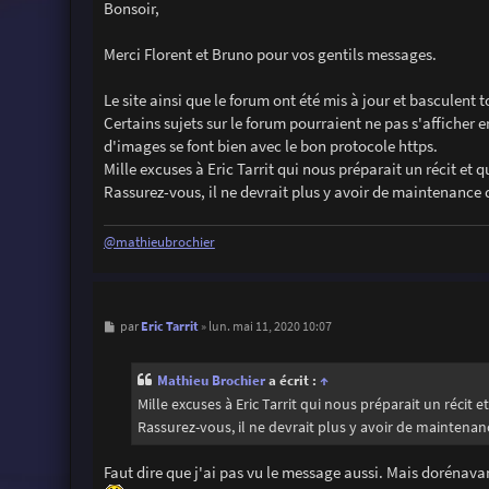
s
Bonsoir,
s
a
g
Merci Florent et Bruno pour vos gentils messages.
e
Le site ainsi que le forum ont été mis à jour et basculent t
Certains sujets sur le forum pourraient ne pas s'affiche
d'images se font bien avec le bon protocole https.
Mille excuses à Eric Tarrit qui nous préparait un récit e
Rassurez-vous, il ne devrait plus y avoir de maintenance d
@mathieubrochier
M
Eric Tarrit
par
»
lun. mai 11, 2020 10:07
e
s
s
Mathieu Brochier
a écrit :
↑
a
g
Mille excuses à Eric Tarrit qui nous préparait un réci
e
Rassurez-vous, il ne devrait plus y avoir de maintenanc
Faut dire que j'ai pas vu le message aussi. Mais dorénavan