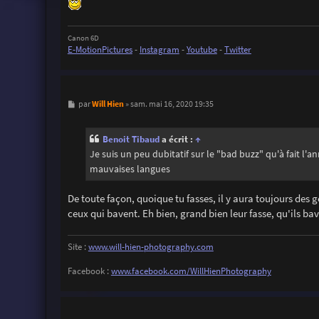
Canon 6D
E-MotionPictures
-
Instagram
-
Youtube
-
Twitter
M
Will Hien
par
»
sam. mai 16, 2020 19:35
e
s
s
Benoit Tibaud
a écrit :
↑
a
g
Je suis un peu dubitatif sur le "bad buzz" qu'à fait l'a
e
mauvaises langues
De toute façon, quoique tu fasses, il y aura toujours des ge
ceux qui bavent. Eh bien, grand bien leur fasse, qu'ils bav
Site :
www.will-hien-photography.com
Facebook :
www.facebook.com/WillHienPhotography