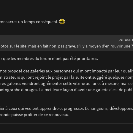
ur consacres un temps conséquent.
jeu. mai 
otos sur le site, mais en fait non, pas grave, s'il y a moyen d'en rouvrir une ?
oir que les membres du forum n'ont pas été prioritaires.
mps proposé des galeries aux personnes qui m'ont impacté par leur qualit
strateurs qui ont rejoint le projet par la suite ont suggéré quelques no
es galeries viendront agrémenter cette vitrine au fur et à mesure, mais e
tographe d'orages. La meilleure façon d'avoir une galerie c'est de publi
ulier à ceux qui veulent apprendre et progresser. Échangeons, développon
monde puisse profiter de ce renouveau.