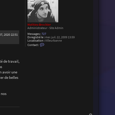
Mathieu Brochier
Administrateur - Site Admin
Messages :
727
07, 2020 22:51
Enregistré le :
mer. juil. 22, 2009 13:59
Localisation :
Villeurbanne
C
Contact :
o
n
t
a
c
é de travail,
t
ms
e
r
n avoir une
M
er de belles
a
t
h
i
e
s nos
u
B
r
o
c
h
i
H