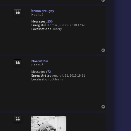
e
a
r
u
bruno creugny
t
Habitué
Messages :
250
Enregistré le :
mar. juin 29, 2010 17:48
Localisation :
Lunery
H
a
u
Florent Pin
t
Habitué
Messages :
72
Enregistré le :
ven. juil. 31, 2015 19:31
Localisation :
Orléans
H
a
u
t