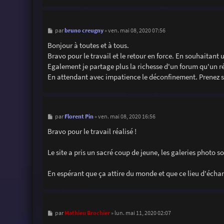
M
bruno creugny
par
»
ven. mai 08, 2020 07:56
e
s
Bonjour à toutes et à tous.
s
Bravo pour le travail et le retour en force. En souhaitant
a
g
Egalement je partage plus la richesse d'un forum qu'un r
e
En attendant avec impatience le déconfinement. Prenez s
M
Florent Pin
par
»
ven. mai 08, 2020 16:56
e
s
Bravo pour le travail réalisé !
s
a
g
Le site a pris un sacré coup de jeune, les galeries photo s
e
En espérant que ça attire du monde et que ce lieu d'échan
M
Mathieu Brochier
par
»
lun. mai 11, 2020 02:07
e