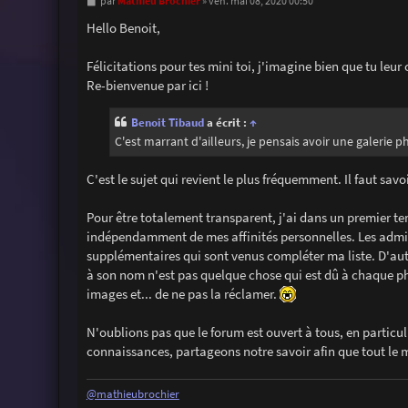
M
Mathieu Brochier
par
»
ven. mai 08, 2020 00:50
e
s
Hello Benoit,
s
a
g
Félicitations pour tes mini toi, j'imagine bien que tu le
e
Re-bienvenue par ici !
Benoit Tibaud
a écrit :
↑
C'est marrant d'ailleurs, je pensais avoir une galerie ph
C'est le sujet qui revient le plus fréquemment. Il faut sav
Pour être totalement transparent, j'ai dans un premier te
indépendamment de mes affinités personnelles. Les admini
supplémentaires qui sont venus compléter ma liste. D'autr
à son nom n'est pas quelque chose qui est dû à chaque pho
images et... de ne pas la réclamer.
N'oublions pas que le forum est ouvert à tous, en partic
connaissances, partageons notre savoir afin que tout le 
@mathieubrochier