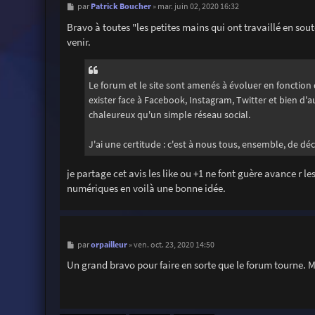
M
Patrick Boucher
par
»
mar. juin 02, 2020 16:32
e
s
Bravo à toutes "les petites mains qui ont travaillé en sout
s
venir.
a
g
e
Le forum et le site sont amenés à évoluer en fonction 
exister face à Facebook, Instagram, Twitter et bien d'
chaleureux qu'un simple réseau social.
J'ai une certitude : c'est à nous tous, ensemble, de déc
je partage cet avis les like ou +1 ne font guère avance r 
numériques en voilà une bonne idée.
M
orpailleur
par
»
ven. oct. 23, 2020 14:50
e
s
Un grand bravo pour faire en sorte que le forum tourne. 
s
a
g
e