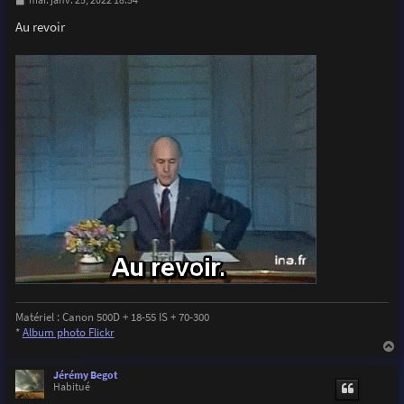
mar. janv. 25, 2022 18:54
e
s
Au revoir
s
a
g
e
Matériel : Canon 500D + 18-55 IS + 70-300
*
Album photo Flickr
a
u
Jérémy Begot
t
Habitué