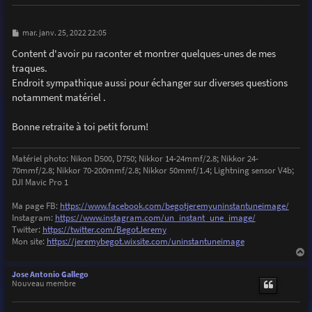
M
mar. janv. 25, 2022 22:05
e
s
Content d'avoir pu raconter et montrer quelques-unes de mes
s
traques.
a
g
Endroit sympathique aussi pour échanger sur diverses questions
e
notamment matériel .
Bonne retraite à toi petit forum!
Matériel photo: Nikon D500, D750; Nikkor 14-24mmf/2.8; Nikkor 24-
70mmf/2.8; Nikkor 70-200mmf/2.8; Nikkor 50mmf/1.4; Lightning sensor V4b;
DJI Mavic Pro 1
Ma page FB:
https://www.facebook.com/begotjeremyuninstantuneimage/
Instagram:
https://www.instagram.com/un_instant_une_image/
Twitter:
https://twitter.com/BegotJeremy
Mon site:
https://jeremybegot.wixsite.com/uninstantuneimage
a
u
Jose Antonio Gallego
t
Nouveau membre