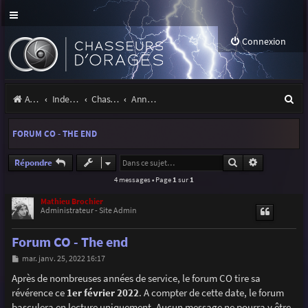
Connexion
R
Accueil
Index du forum
Chasseurs d'Orages
Annonces, actualités et information du site et du forum
e
FORUM CO - THE END
c
h
Rechercher
Recherche a
Répondre
4 messages • Page
1
sur
1
e
r
Mathieu Brochier
Administrateur - Site Admin
c
Forum CO - The end
h
M
mar. janv. 25, 2022 16:17
e
e
s
Après de nombreuses années de service, le forum CO tire sa
r
s
révérence ce
1er février 2022
. A compter de cette date, le forum
a
g
basculera en lecture uniquement. Aucun message ne pourra y être