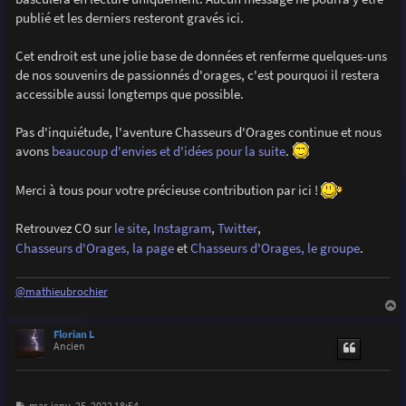
e
publié et les derniers resteront gravés ici.
Cet endroit est une jolie base de données et renferme quelques-uns
de nos souvenirs de passionnés d'orages, c'est pourquoi il restera
accessible aussi longtemps que possible.
Pas d'inquiétude, l'aventure Chasseurs d'Orages continue et nous
avons
beaucoup d'envies et d'idées pour la suite
.
Merci à tous pour votre précieuse contribution par ici !
Retrouvez CO sur
le site
,
Instagram
,
Twitter
,
Chasseurs d'Orages, la page
et
Chasseurs d'Orages, le groupe
.
@mathieubrochier
a
u
Florian L
t
Ancien
M