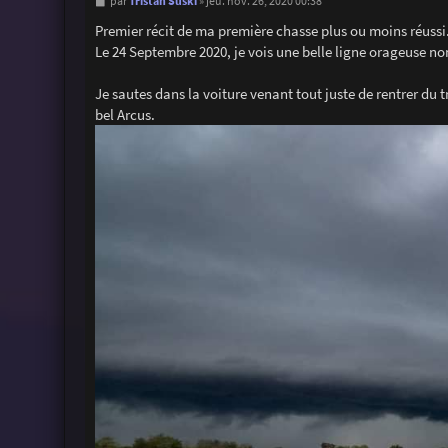
M
Tristan Suski
par
»
jeu. nov. 26, 2020 00:38
e
s
Premier récit de ma première chasse plus ou moins réussi
s
Le 24 Septembre 2020, je vois une belle ligne orageuse no
a
g
e
Je sautes dans la voiture venant tout juste de rentrer du 
bel Arcus.