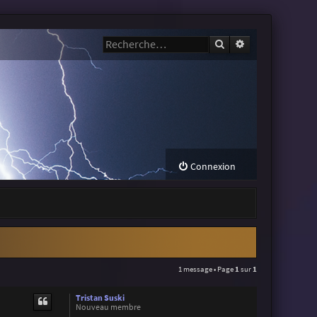
Rechercher
Recherche avanc
Connexion
1 message • Page
1
sur
1
Tristan Suski
Nouveau membre