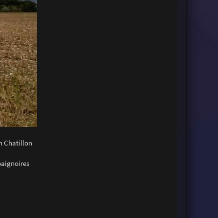
n Chatillon
baignoires